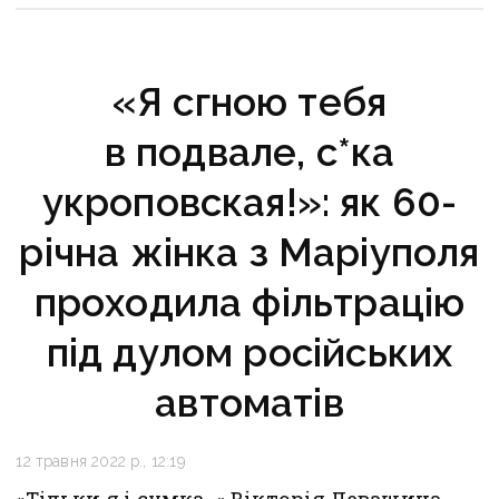
«Я сгною тебя
в подвале, с*ка
укроповская!»: як 60-
річна жінка з Маріуполя
проходила фільтрацію
під дулом російських
автоматів
12 травня 2022 р., 12:19
«Тільки я і сумка…» Вікторія Левашина