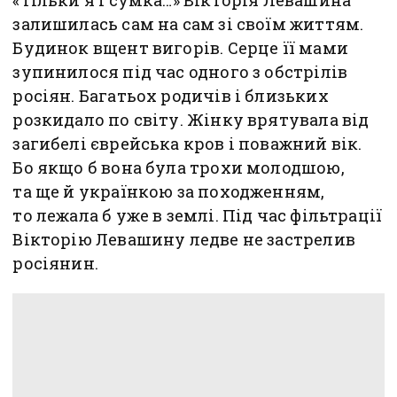
залишилась сам на сам зі своїм життям.
Будинок вщент вигорів. Серце її мами
зупинилося під час одного з обстрілів
росіян. Багатьох родичів і близьких
розкидало по світу. Жінку врятувала від
загибелі єврейська кров і поважний вік.
Бо якщо б вона була трохи молодшою,
та ще й українкою за походженням,
то лежала б уже в землі. Під час фільтрації
Вікторію Левашину ледве не застрелив
росіянин.