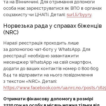
та на Вінниччині. Для отримання допомоги
особа має зареєструватися як ВПО в органах
соцзахисту чи ЦНАПі. Деталі:
surl.li/byyry
.
Норвезька рада у справах біженців
(NRC)
Наразі реєстрація проходить лише
за допомогою чат-боту у WhatsApp. Для
реєстрації необхідно завантажити
месенджер WhatsApp на свій смартфон,
додати до ваших контактів номер 0 800 609
844 та відправити на нього повідомлення
з текстом «NRC». Деталі:
https://www.facebook.com/ua.nrc.no/posts/16
Отримати фінансову допомогу в розмірі
2220 грн на особу в місяць можна тільки від