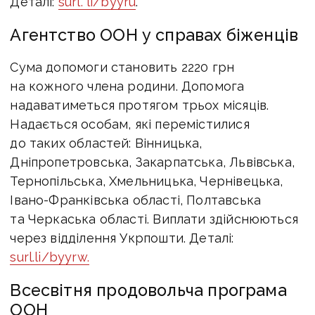
Деталі:
surl. li/byyru
.
Агентство ООН у справах біженців
Сума допомоги становить 2220 грн
на кожного члена родини. Допомога
надаватиметься протягом трьох місяців.
Надається особам, які перемістилися
до таких областей: Вінницька,
Дніпропетровська, Закарпатська, Львівська,
Тернопільська, Хмельницька, Чернівецька,
Івано-Франківська області, Полтавська
та Черкаська області. Виплати здійснюються
через відділення Укрпошти. Деталі:
surl.li/byyrw.
Всесвітня продовольча програма
ООН