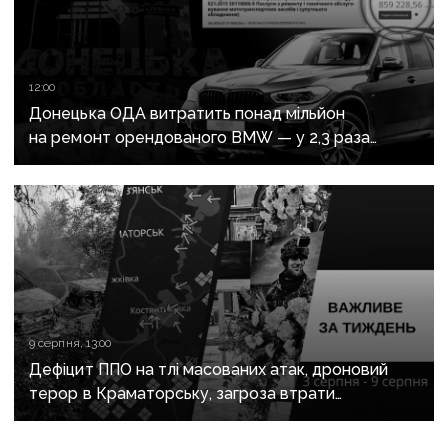
12:00
Донецька ОДА витратить понад мільйон
на ремонт орендованого BMW — у 2,3 раза
дорожче за його залишкову вартість
9 серпня, 13:00
Дефіцит ППО на тлі масованих атак, дроновий
терор в Краматорську, загроза втрати
Костянтинівки та прощання з Олексієм Юковим:
важливе за тиждень