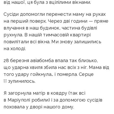
від нашої, ця була з вцілілими вікнами.
Сусіди допомогли перенести маму на руках
на перший поверх. Через дві години — пряме
влучання в наш будинок, частина будівлі
рухнула. В нашій тимчасовій квартирі
повилітали всі вікна. Ми знову залишились
на холоді.
28 березня авіабомба впала так близько,
що ударна хвиля збила нас всіх з ніг. Мама від
того удару гойкнула… і померла. Серце
її зупинилось.
Я загорнула матір в ковдру (так всі
в Маріуполі робили) і за допомогою сусідів
поховала у дворі нашого дому.