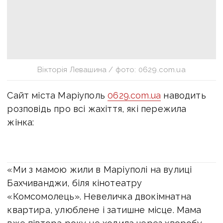
Вікторія Левашина / фото: 0629.com.ua
Сайт міста Маріуполь
0629.com.ua
наводить
розповідь про всі жахіття, які пережила
жінка:
«Ми з мамою жили в Маріуполі на вулиці
Бахчиванджи, біля кінотеатру
«Комсомолець». Невеличка двокімнатна
квартира, улюблене і затишне місце. Мама