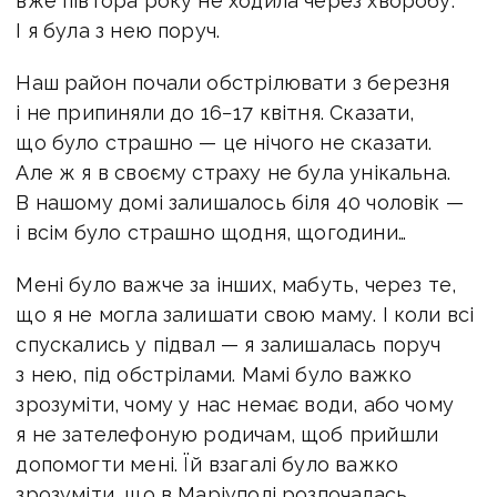
вже півтора року не ходила через хворобу.
І я була з нею поруч.
Наш район почали обстрілювати з березня
і не припиняли до 16−17 квітня. Сказати,
що було страшно — це нічого не сказати.
Але ж я в своєму страху не була унікальна.
В нашому домі залишалось біля 40 чоловік —
і всім було страшно щодня, щогодини…
Мені було важче за інших, мабуть, через те,
що я не могла залишати свою маму. І коли всі
спускались у підвал — я залишалась поруч
з нею, під обстрілами. Мамі було важко
зрозуміти, чому у нас немає води, або чому
я не зателефоную родичам, щоб прийшли
допомогти мені. Їй взагалі було важко
зрозуміти, що в Маріуполі розпочалась