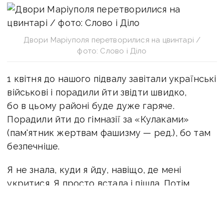
Двори Маріуполя перетворилися на цвинтарі /
фото: Слово і Діло
1 квітня до нашого підвалу завітали українські
військові і порадили йти звідти швидко,
бо в цьому районі буде дуже гаряче.
Порадили йти до гімназії за «Кулаками»
(пам'ятник жертвам фашизму — ред.), бо там
безпечніше.
Я не знала, куди я йду, навіщо, де мені
укритися. Я просто встала і пішла. Потім
згадала, що там поруч жила моя подруга.
Пішла до неї.