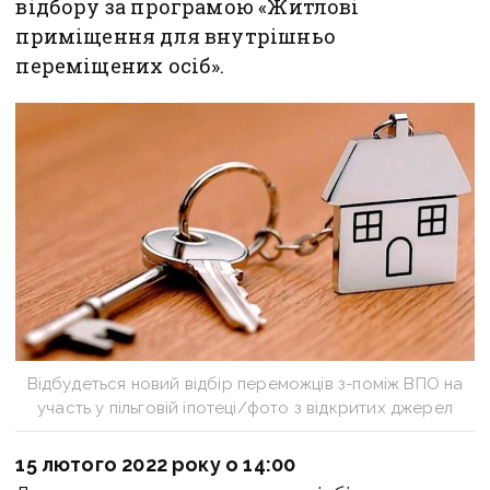
відбору за програмою «Житлові
приміщення для внутрішньо
переміщених осіб».
Відбудеться новий відбір переможців з-поміж ВПО на
участь у пільговій іпотеці/фото з відкритих джерел
15 лютого 2022 року о 14:00