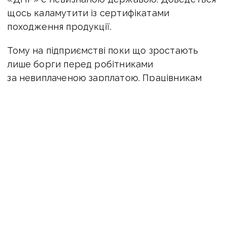
щось каламутити із сертифікатами
походження продукції.
Тому на підприємстві поки що зростають
лише борги перед робітниками
за невиплаченою зарплатою. Працівникам
заводу не виплачено за вересень-грудень
2018, липень-грудень 2019 року, січень-
грудень 2020 року, січень-квітень, червень
та вересень 2021 року. Тобто, загалом майже
два з половиною роки.
Але представники «російського світу»
не розгубилися і знайшли «мудре рішення» —
списати обладнання та металоконструкції
цеху сірчаної кислоти СК24, аміачного цеху,
цеху виробництва полістиролів, цеху солей.