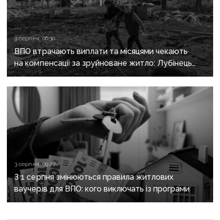
9 серпня, 06:30
ВПО втрачають виплати та місяцями чекають
на компенсації за зруйноване житло: Лубінець
вимагає змін від уряду
3 серпня, 09:27
З 1 серпня змінюються правила житлових
ваучерів для ВПО: кого виключать із програми