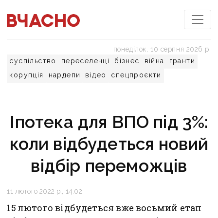
понеділок, 10 серпня 2026 р.
суспільство
переселенці
бізнес
війна
гранти
корупція
нардепи
відео
спецпроєкти
Іпотека для ВПО під 3%:
коли відбудеться новий
відбір переможців
11 лютого 2022 р., 14:02
15 лютого відбудеться вже восьмий етап