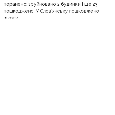
поранено; зруйновано 2 будинки і ще 23
пошкоджено.
У Слов’янську пошкоджено
школу.
ЧИТАЙТЕ ТАКОЖ:
Ракетний удар
по Краматорську та Слов’янську: є загиблі,
під завалами перебувають люди
У Лиманській громаді обстріляні Торське і
Зарічне.
Бахмутський район.
У Сіверську пошкоджено будинок.
У Соледарській громаді під вогнем
Роздолівка, Федорівка і Васюківка.