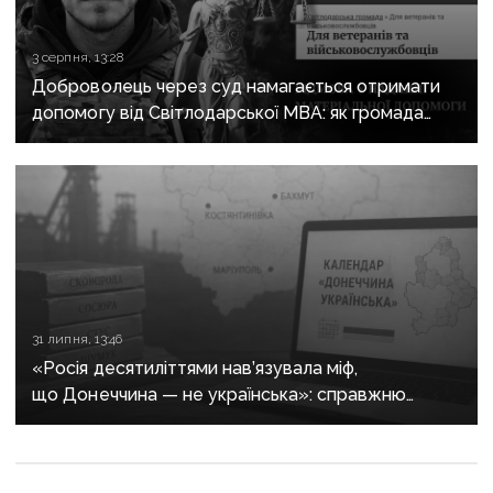
3 серпня, 13:28
Доброволець через суд намагається отримати
допомогу від Світлодарської МВА: як громада
руйнує довіру до влади
31 липня, 13:46
«Росія десятиліттями нав’язувала міф,
що Донеччина — не українська»: справжню
історію регіону зберуть в унікальному календарі