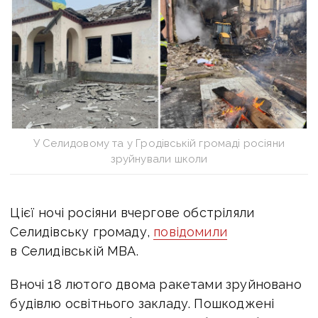
У Селидовому та у Гродівській громаді росіяни
зруйнували школи
Цієї ночі росіяни вчергове обстріляли
Селидівську громаду,
повідомили
в Селидівській МВА.
Вночі 18 лютого двома ракетами зруйновано
будівлю освітнього закладу. Пошкоджені