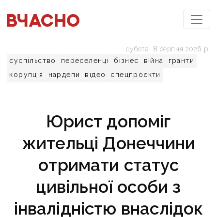
субота, 8 серпня 2026 р.
суспільство
переселенці
бізнес
війна
гранти
корупція
нардепи
відео
спецпроєкти
Юрист допоміг
жительці Донеччини
отримати статус
цивільної особи з
інвалідністю внаслідок