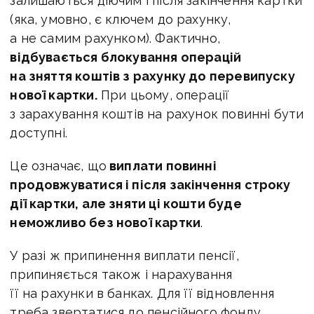
залишаються діючим і після закінчення картки
(яка, умовно, є ключем до рахунку,
а не самим рахунком). Фактично,
відбувається блокування операцій
на зняття коштів з рахунку до перевипуску
нової картки.
При цьому, операції
з зарахування коштів на рахунок повинні бути
доступні.
Це означає, що
виплати повинні
продовжуватися і після закінчення строку
дії картки, але зняти ці кошти буде
неможливо без нової картки
.
У разі ж припинення виплати пенсії,
припиняється також і нарахування
її на рахунки в банках. Для її відновлення
треба звертатися до пенсійного фонду,