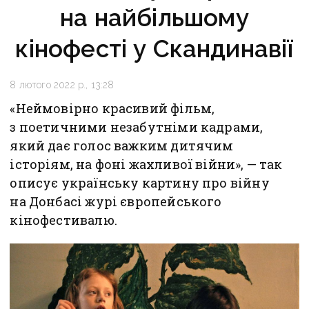
на найбільшому
кінофесті у Скандинавії
8 лютого 2022 р., 13:28
«Неймовірно красивий фільм,
з поетичними незабутніми кадрами,
який дає голос важким дитячим
історіям, на фоні жахливої війни», — так
описує українську картину про війну
на Донбасі журі європейського
кінофестивалю.