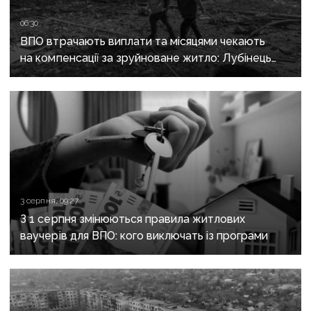
06:30
ВПО втрачають виплати та місяцями чекають
на компенсації за зруйноване житло: Лубінець
вимагає змін від уряду
3 серпня, 09:27
З 1 серпня змінюються правила житлових
ваучерів для ВПО: кого виключать із програми