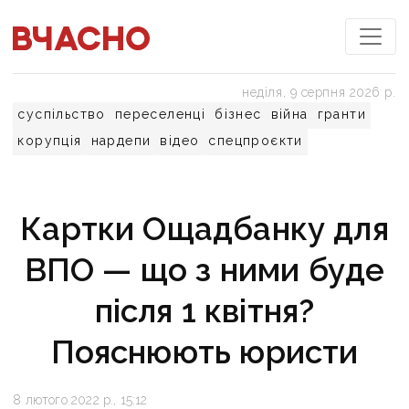
неділя, 9 серпня 2026 р.
суспільство
переселенці
бізнес
війна
гранти
корупція
нардепи
відео
спецпроєкти
Картки Ощадбанку для
ВПО — що з ними буде
після 1 квітня?
Пояснюють юристи
8 лютого 2022 р., 15:12