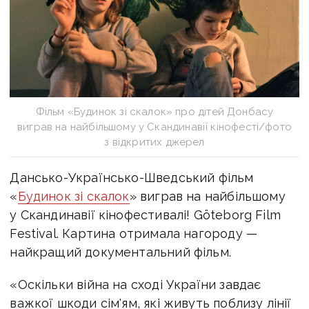
Фільм «Будинок зі скалок» про дітей Донбасу
виграв на найбільшому у Скандинавії кінофесті/фото
з відкритих джерел
Дансько-Українсько-Шведський фільм
«
Будинок зі скалок
» виграв на найбільшому
у Скандинавії кінофестивалі! Göteborg Film
Festival. Картина отримала нагороду —
найкращий документальний фільм.
«Оскільки війна на сході України завдає
важкої шкоди сім'ям, які живуть поблизу лінії