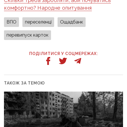
Скільки треба заробляти, аби почуватись
комфортно? Народне опитування
ВПО
переселенці
Ощадбанк
перевипуск карток
ПОДІЛИТИСЯ У СОЦМЕРЕЖАХ:
ТАКОЖ ЗА ТЕМОЮ