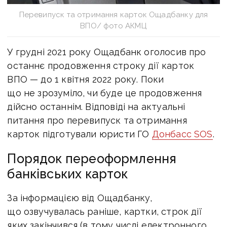
Перевипуск та отримання карток Ощадбанку для
ВПО/ фото АКМЦ
У грудні 2021 року Ощадбанк оголосив про
останнє продовження строку дії карток
ВПО — до 1 квітня 2022 року. Поки
що не зрозуміло, чи буде це продовження
дійсно останнім. Відповіді на актуальні
питання про перевипуск та отримання
карток підготували юристи ГО
Донбасс SOS
.
Порядок переоформлення
банківських карток
За інформацією від Ощадбанку,
що озвучувалась раніше, картки, строк дії
яких закінчився (в тому числі електронного