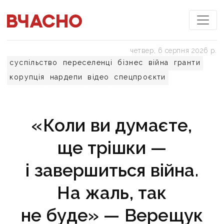
четвер, 6 серпня 2026 р.
суспільство
переселенці
бізнес
війна
гранти
корупція
нардепи
відео
спецпроєкти
«Коли ви думаєте,
ще трішки —
і завершиться війна.
На жаль, так
не буде» — Верещук