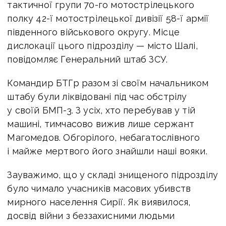
тактичної групи 70-го мотострілецького
полку 42-ї мотострілецької дивізії 58-ї армії
південного військового округу. Місце
дислокації цього підрозділу — місто Шалі,
повідомляє Генеральний штаб ЗСУ.
Командир БТГр разом зі своїм начальником
штабу були ліквідовані під час обстрілу
у своїй БМП-3. З усіх, хто перебував у тій
машині, тимчасово вижив лише сержант
Магомедов. Обгорілого, небагатослівного
і майже мертвого його знайшли наші вояки.
Зауважимо, що у складі знищеного підрозділу
було чимало учасників масових убивств
мирного населення Сирії. Як виявилося,
досвід війни з беззахисними людьми