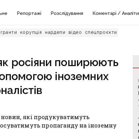
ьне
Репортажі
Розслідування
Коментарі / Аналіти
гранти
корупція
нардепи
відео
спецпроєкти
 як росіяни поширюють
допомогою іноземних
налістів
 новин, які продукуватимуть
просуватимуть пропаганду на іноземну