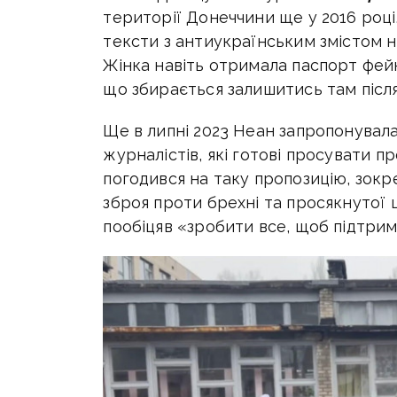
території Донеччини ще у 2016 році
тексти з антиукраїнським змістом 
Жінка навіть отримала паспорт фейк
що збирається залишитись там після
Ще в липні 2023 Неан запропонувала 
журналістів, які готові просувати п
погодився на таку пропозицію, зокр
зброя проти брехні та просякнутої
пообіцяв «зробити все, щоб підтрима