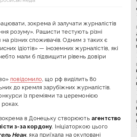
російські медіа
ацювати, зокрема й залучати журналістів
ння розуму». Рашисти тестують різні
на різних споживачів. Одним з таких є
сних ідіотів» — іноземних журналістів, які
ачебто мали б підвищити рівень довіри
во»
повідомило
, що рф виділить 80
льних до кремля зарубіжних журналістів.
онкурси із преміями та церемонією
 роках.
, зокрема в Донецьку створюють
агентство
істи з-за кордону
. Ініціаторкою цього
тель Неан
, яка приїхала на окуповані