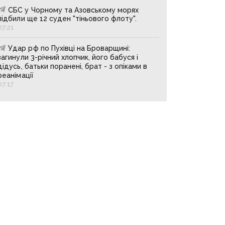
СБС у Чорному та Азовському морях
підбили ще 12 суден "тіньового флоту".
07:21
Удар рф по Пухівці на Броварщині:
загинули 3-річний хлопчик, його бабуся і
дідусь, батьки поранені, брат - з опіками в
реанімації
07:17