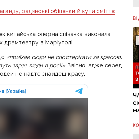
ганду, радянські обіцянки й купи сміття:
В
як китайська оперна співачка виконала
х драмтеатру в Маріуполі.
 що
«приїхав сюди не спостерігати за красою,
уть зараз люди в росії»
. Звісно, адже серед
людей не надто знайдеш красу.
Ч
с
м
К