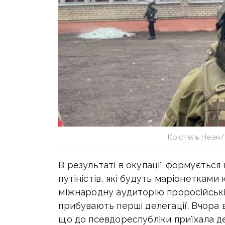
Крістель Неан/
В результаті в окупації формується 
путіністів, які будуть маріонетками
міжнародну аудиторію проросійські і
прибувають перші делегації. Вчора 
що до псевдореспубліки приїхала де