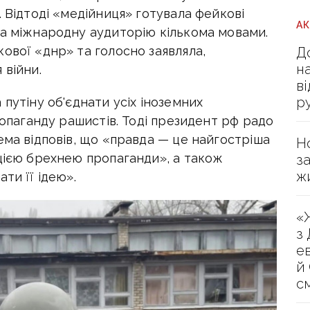
. Відтоді «медійниця» готувала фейкові
А
на міжнародну аудиторію кількома мовами.
ової «днр» та голосно заявляла,
Д
н
 війни.
в
р
путіну об'єднати усіх іноземних
ропаганду рашистів. Тоді президент рф радо
ема відповів, що «правда — це найгостріша
Н
 цією брехнею пропаганди», а також
з
ж
ти її ідею».
«
з
е
й
с