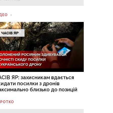
ІДЕО
АСІВ ЯР: захисникам вдається
кидати посилки з дронів
аксимально близько до позицій
ОРОТКО