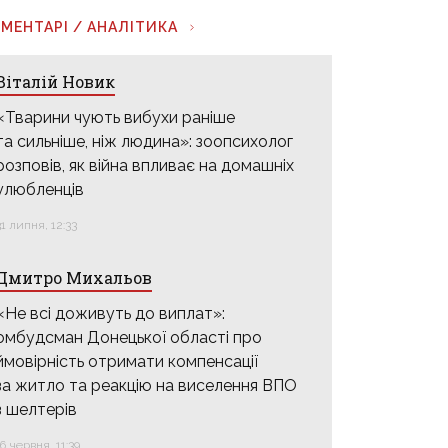
МЕНТАРІ / АНАЛІТИКА
Віталій Новик
«Тварини чують вибухи раніше
та сильніше, ніж людина»: зоопсихолог
розповів, як війна впливає на домашніх
улюбленців
31 липня, 12:33
Дмитро Михальов
«Не всі доживуть до виплат»:
омбудсман Донецької області про
ймовірність отримати компенсації
за житло та реакцію на виселення ВПО
з шелтерів
16 червня, 11:39