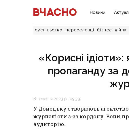
Новини
Актуал
суспільство
переселенці
бізнес
війна
«Корисні ідіоти»:
пропаганду за 
жур
8 вересня 2023 р., 09:33
У Донецьку створюють агентство
журналісти з-за кордону. Вони 
аудиторію.