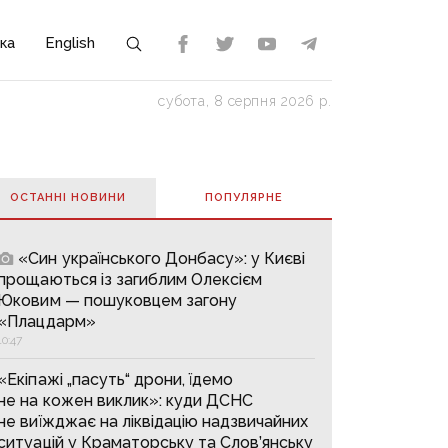
ка
English
субота, 8 серпня 2026 р.
ОСТАННІ НОВИНИ
ПОПУЛЯРНE
«Син українського Донбасу»: у Києві
прощаються із загиблим Олексієм
Юковим — пошуковцем загону
«Плацдарм»
10:47
«Екіпажі „пасуть“ дрони, їдемо
не на кожен виклик»: куди ДСНС
не виїжджає на ліквідацію надзвичайних
ситуацій у Краматорську та Слов’янську