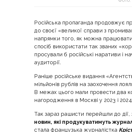
Фото: 
Російська пропаганда продовжує пр
до своєї «великої справи з промива
напрямки того, як можна працювати 
спосіб використати так званих «кори
просували б російські наративи і н
аудиторії.
Раніше
російське видання
«Агентст
мільйонів рублів на заохочення лоя
В межах цього мали провести два к
нагородження в Москві у 2023 і 2024
Так зараз рашисти перейшли до дії
новин, які продукуватимуть журнал
стала французька журналістка
Кріс