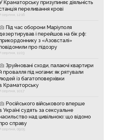
У Краматорську призупиняє діяльність
станція переливання крові
7 серпня, 12:16
Під час оборони Маріуполя
дезертирував і перейшов на бік рф:
прикордоннику з «Азовсталі»
повідомили про підозру
7 серпня, 11:03
Зруйновані сходи, палаючі квартири
й провалля під ногами: як рятували
людей із багатоповерхівки
в Краматорську
7 серпня, 10:17
Російського військового вперше
в Україні судять за сексуальне
насильство над цивільною: що відомо
про справу
7 серпня, 09:05