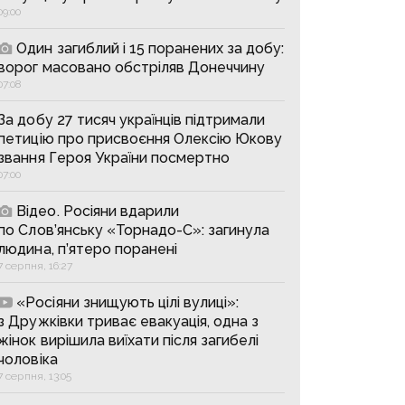
09:00
Один загиблий і 15 поранених за добу:
ворог масовано обстріляв Донеччину
07:08
За добу 27 тисяч українців підтримали
петицію про присвоєння Олексію Юкову
звання Героя України посмертно
07:00
Відео. Росіяни вдарили
по Слов’янську «Торнадо-С»: загинула
людина, п’ятеро поранені
7 серпня, 16:27
«Росіяни знищують цілі вулиці»:
з Дружківки триває евакуація, одна з
жінок вирішила виїхати після загибелі
чоловіка
7 серпня, 13:05