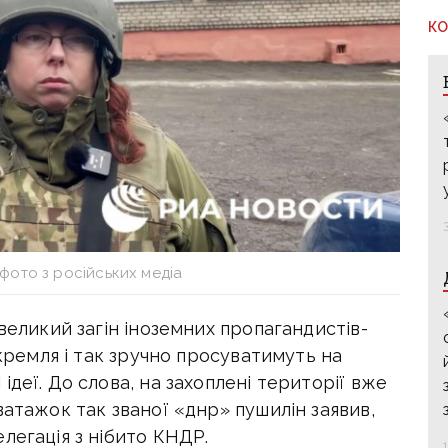
КО
фото з російських медіа
великий загін іноземних пропагандистів-
 кремля і так зручно просуватимуть на
деї. До слова, на захоплені території вже
ватажок так званої «днр» пушилін заявив,
легація з нібито КНДР.