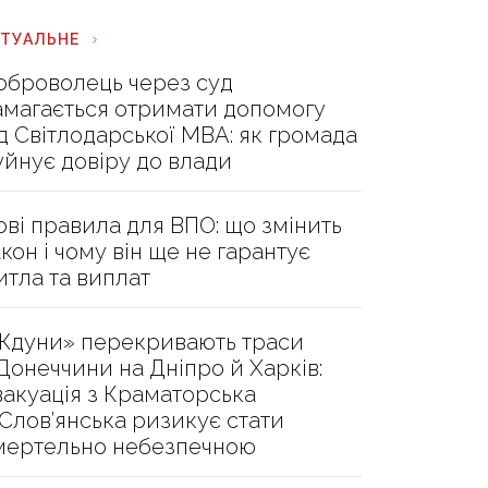
КТУАЛЬНЕ
оброволець через суд
амагається отримати допомогу
ід Світлодарської МВА: як громада
уйнує довіру до влади
ові правила для ВПО: що змінить
акон і чому він ще не гарантує
итла та виплат
Ждуни» перекривають траси
 Донеччини на Дніпро й Харків:
вакуація з Краматорська
 Слов’янська ризикує стати
мертельно небезпечною