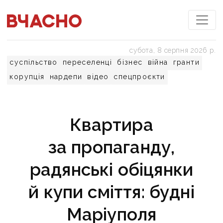
субота, 8 серпня 2026 р.
суспільство
переселенці
бізнес
війна
гранти
корупція
нардепи
відео
спецпроєкти
Квартира
за пропаганду,
радянські обіцянки
й купи сміття: будні
Маріуполя