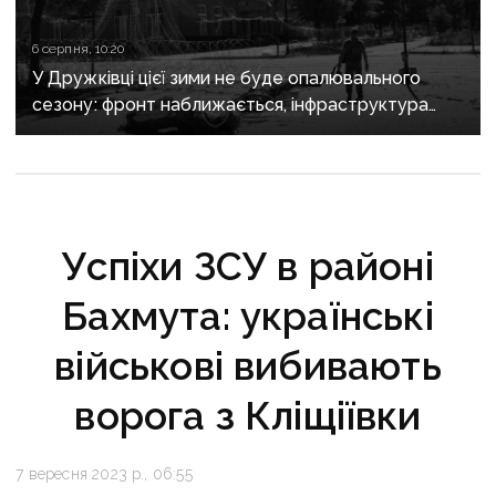
6 серпня, 10:20
У Дружківці цієї зими не буде опалювального
сезону: фронт наближається, інфраструктура
критично зруйнована
Успіхи ЗСУ в районі
Бахмута: українські
військові вибивають
ворога з Кліщіївки
7 вересня 2023 р., 06:55