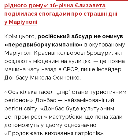
рідного дому»: 16-річна Єлизавета
поділилася спогадами про страшні дні
у Маріуполі
Крім цього,
російський абсудр не оминув
«передвиборчу кампанію»
в окупованому
Маріуполі. Красиві кольорові брошури, які
роздають місцевим на вулицях, — це пряма
машина часу назад в СРСР, пише інсайдер
Донбасу Микола Осиченко.
«Ось кілька гасел:
„днр“ стане туристичним
регіоном»: Донбас — найзамінованіший
регіон світу.
«Донбас буде культурним
центром росії» мастурбеки, що понаїхали,
допоможуть у цьому однозначно.
«Продовжать виховання патріотів»,