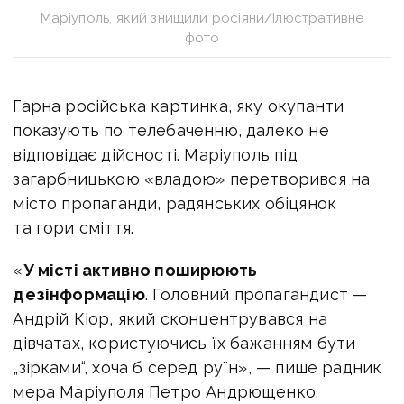
Маріуполь, який знищили росіяни/Ілюстративне
фото
Гарна російська картинка, яку окупанти
показують по телебаченню, далеко не
відповідає дійсності. Маріуполь під
загарбницькою «владою» перетворився на
місто пропаганди, радянських обіцянок
та гори сміття.
«
У місті активно поширюють
дезінформацію
. Головний пропагандист —
Андрій Кіор, який сконцентрувався на
дівчатах, користуючись їх бажанням бути
„зірками“, хоча б серед руїн», — пише радник
мера Маріуполя Петро Андрющенко.