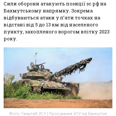
Сили оборони атакують позиції зс рф на
Бахмутському напрямку. Зокрема
відбуваються атаки у п’яти точках на
відстані від 5 до 13 км від населеного
пункту, захопленого ворогом влітку 2023
року.
Фото: Генштаб ЗСУ | Просування ЗСУ під Бахмутом