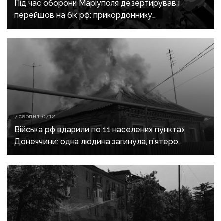
Під час оборони Маріуполя дезертирував і
перейшов на бік рф: прикордоннику
з «Азовсталі» повідомили про підозру
7 серпня, 07:12
Війська рф вдарили по 11 населених пунктах
Донеччини: одна людина загинула, п’ятеро
поранені