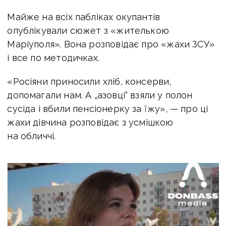
Майже на всіх пабліках окупантів
опублікували сюжет з «жителькою
Маріуполя». Вона розповідає про «жахи ЗСУ»
і все по методичках.
«Росіяни приносили хліб, консерви,
допомагали нам. А „азовці“ взяли у полон
сусіда і вбили пенсіонерку за їжу», — про ці
жахи дівчина розповідає з усмішкою
на обличчі.