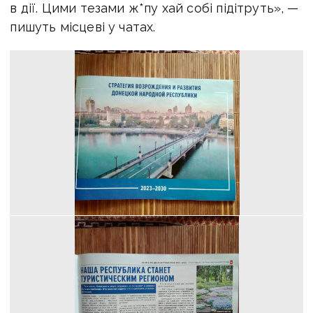
в дії. Цими тезами ж*пу хай собі підітруть», —
пишуть місцеві у чатах.