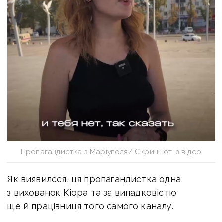
Пропагандистка з Маріуполя/ Скриншот із відео
Як виявилося, ця пропагандистка одна
з вихованок Кіора та за випадковістю
ще й працівниця того самого каналу.