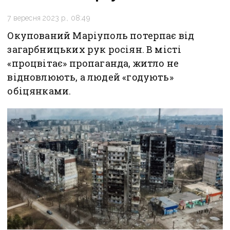
7 вересня 2023 р., 08:49
Окупований Маріуполь потерпає від
загарбницьких рук росіян. В місті
«процвітає» пропаганда, житло не
відновлюють, а людей «годують»
обіцянками.