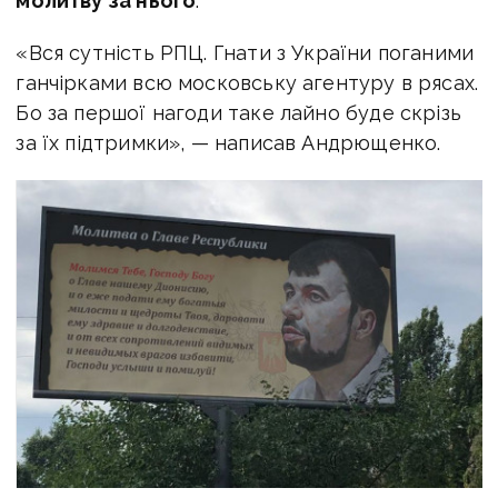
молитву за нього
.
«Вся сутність РПЦ. Гнати з України поганими
ганчірками всю московську агентуру в рясах.
Бо за першої нагоди таке лайно буде скрізь
за їх підтримки», — написав Андрющенко.