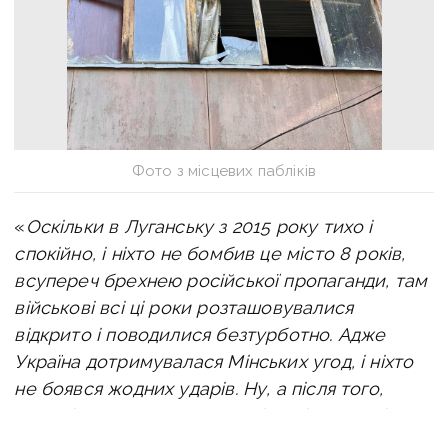
Фото з місцевих пабліків
«
Оскільки в Луганську з 2015 року тихо і
спокійно, і ніхто не бомбив це місто 8 років,
всупереч брехнею російської пропаганди, там
військові всі ці роки розташовувалися
відкрито і поводилися безтурботно. Адже
Україна дотримувалася Мінських угод, і ніхто
не боявся жодних ударів. Ну, а після того,
як росія сама розтоптала Мінські угоди, цій
безтурботності настав кінець
», -- написав