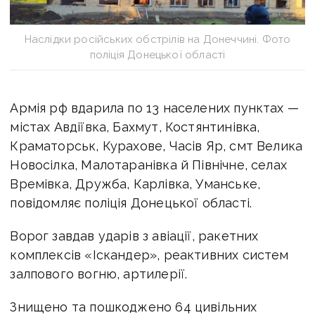
Наслідки російських обстрілів на Донеччині. Фото
поліція Донецької області
Армія рф вдарила по 13 населених пунктах —
містах Авдіївка, Бахмут, Костянтинівка,
Краматорськ, Курахове, Часів Яр, смт Велика
Новосілка, Малотаранівка й Північне, селах
Времівка, Дружба, Карлівка, Уманське,
повідомляє поліція Донецької області.
Ворог завдав ударів з авіації, ракетних
комплексів «Іскандер», реактивних систем
залпового вогню, артилерії.
Знищено та пошкоджено 64 цивільних