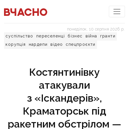
понеділок, 10 серпня 2026 р.
суспільство
переселенці
бізнес
війна
гранти
корупція
нардепи
відео
спецпроєкти
Костянтинівку
атакували
з «Іскандерів»,
Краматорськ під
ракетним обстрілом —