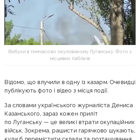
Вибухи в тимчасово окупованому Луганську. Фото з
місцевих пабліків
Відомо, що влучили в одну із казарм. Очевидці
публікують фото і відео з місця події.
За словами українського журналіста Дениса
Казанського, зараз кожен приліт
по Луганську — це великі втрати окупаційних
військ. Зокрема, рашисти гарячково шукають,
куди б перемістити склади та розташування,