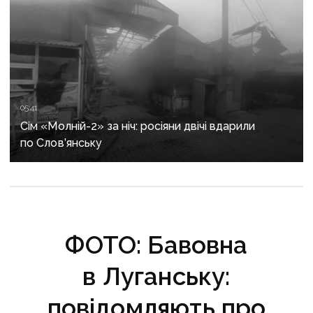
05:41
Сім «Молній-2» за ніч: росіяни двічі вдарили
по Слов’янську
ФОТО: Бавовна
в Луганську:
повідомляють про