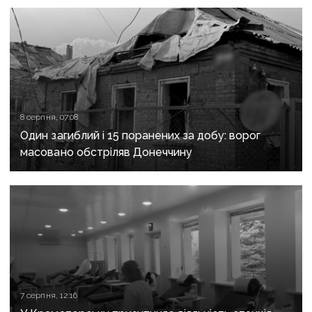
та Слов’янську
8 серпня, 07:08
Один загиблий і 15 поранених за добу: ворог
масовано обстріляв Донеччину
7 серпня, 12:16