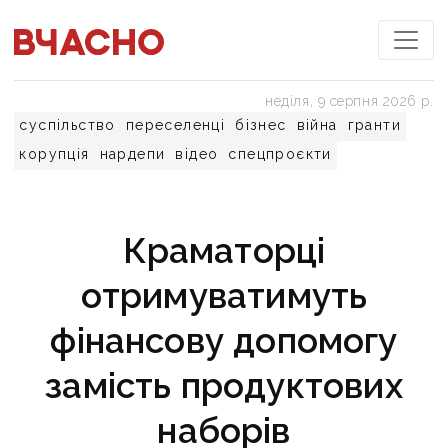
неділя, 9 серпня 2026 р.
суспільство
переселенці
бізнес
війна
гранти
корупція
нардепи
відео
спецпроєкти
Краматорці
отримуватимуть
фінансову допомогу
замість продуктових
наборів