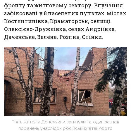
фронту та житловому сектору. Влучання
зафіксовані у 8 населених пунктах: містах
Костянтинівка, Краматорськ, селищі
Олексієво-Дружківка, селах Андріївка,
Даченське, Зелене, Розлив, Стінки.
П’ять жителів Донеччини загинули та один зазнав
поранень унаслідок російських атак/фото