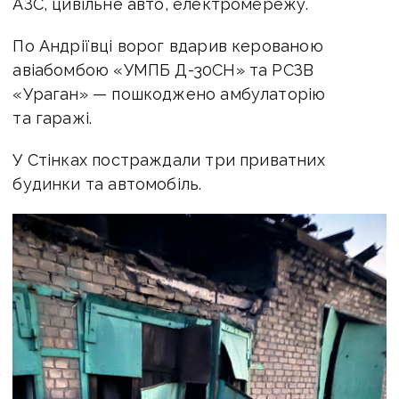
АЗС, цивільне авто, електромережу.
По Андріївці ворог вдарив керованою
авіабомбою «УМПБ Д-30СН» та РСЗВ
«Ураган» — пошкоджено амбулаторію
та гаражі.
У Стінках постраждали три приватних
будинки та автомобіль.