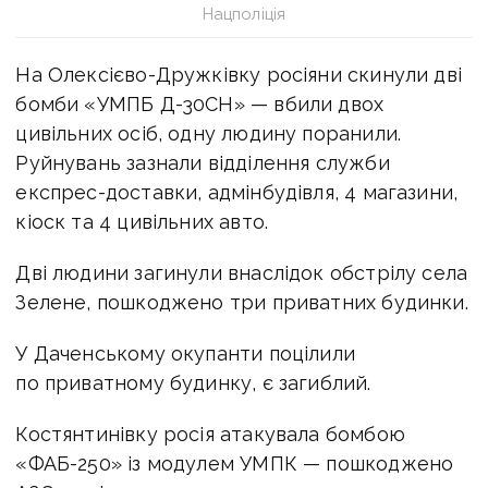
Нацполіція
На Олексієво-Дружківку росіяни скинули дві
бомби «УМПБ Д-30СН» — вбили двох
цивільних осіб, одну людину поранили.
Руйнувань зазнали відділення служби
експрес-доставки, адмінбудівля, 4 магазини,
кіоск та 4 цивільних авто.
Дві людини загинули внаслідок обстрілу села
Зелене, пошкоджено три приватних будинки.
У Даченському окупанти поцілили
по приватному будинку, є загиблий.
Костянтинівку росія атакувала бомбою
«ФАБ-250» із модулем УМПК — пошкоджено