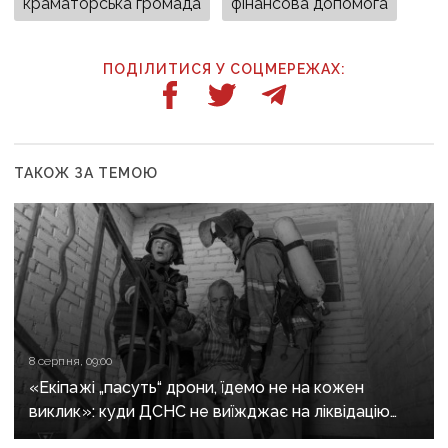
краматорська громада
фінансова допомога
ПОДІЛИТИСЯ У СОЦМЕРЕЖАХ:
ТАКОЖ ЗА ТЕМОЮ
8 серпня, 09:00
«Екіпажі „пасуть“ дрони, їдемо не на кожен
виклик»: куди ДСНС не виїжджає на ліквідацію
надзвичайних ситуацій у Краматорську