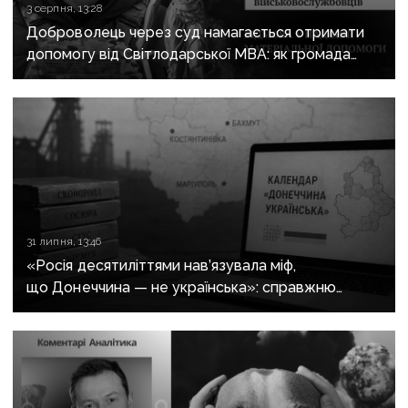
3 серпня, 13:28
Доброволець через суд намагається отримати
допомогу від Світлодарської МВА: як громада
руйнує довіру до влади
31 липня, 13:46
«Росія десятиліттями нав’язувала міф,
що Донеччина — не українська»: справжню
історію регіону зберуть в унікальному календарі