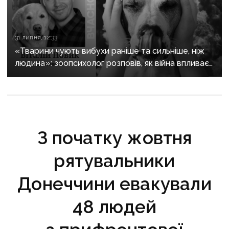
31 липня, 12:33
«Тварини чують вибухи раніше та сильніше, ніж
людина»: зоопсихолог розповів, як війна впливає
на домашніх улюбленців
З початку жовтня
рятувальники
Донеччини евакували
48 людей