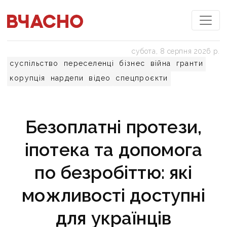
субота, 8 серпня 2026 р.
суспільство
переселенці
бізнес
війна
гранти
корупція
нардепи
відео
спецпроєкти
Безоплатні протези,
іпотека та допомога
по безробіттю: які
можливості доступні
для українців