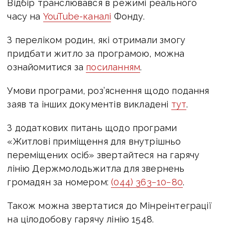
Відбір транслювався в режимі реального
часу на
YouTube-каналі
Фонду.
З переліком родин, які отримали змогу
придбати житло за програмою, можна
ознайомитися за
посиланням
.
Умови програми, роз’яснення щодо подання
заяв та інших документів викладені
тут
.
З додаткових питань щодо програми
«Житлові приміщення для внутрішньо
переміщених осіб» звертайтеся на гарячу
лінію Держмолодьжитла для звернень
громадян за номером:
(044) 363−10−80
.
Також можна звертатися до Мінреінтеграції
на цілодобову гарячу лінію 1548.