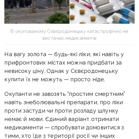
В окупованому Сєвєродонецьку катастрофічно не
вистачає медикаментів
На вагу золота — будь-які ліки, які навіть у
прифронтових містах можна придбати за
невисоку ціну. Однак у Сєвєродонецьку
купити їх не можуть — просто ніде.
Окупанти не завозять “простим смертним”
навіть знеболювальні препарати, про ліки
проти застуди чи проти розладу шлунку
немає й мови. Єдиний варіант отримати
медикаменти — спробувати домовитися з
тими, хто їде з території росії чи інших