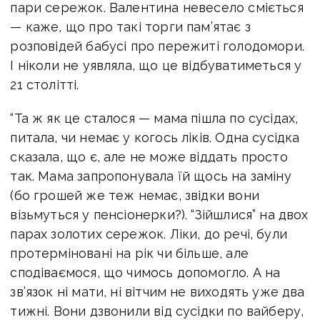
пари сережок. Валентина невесело сміється
— каже, що про такі торги пам’ятає з
розповідей бабусі про пережиті голодомори.
І ніколи не уявляла, що це відбуватиметься у
21 столітті.
“Та ж як це сталося — мама пішла по сусідах,
питала, чи немає у когось ліків. Одна сусідка
сказала, що є, але не може віддать просто
так. Мама запропонувала їй щось на заміну
(бо грошей же теж немає, звідки вони
візьмуться у пенсіонерки?). “Зійшлися” на двох
парах золотих сережок. Ліки, до речі, були
протерміновані на рік чи більше, але
сподіваємося, що чимось допомогло. А на
зв’язок ні мати, ні вітчим не виходять уже два
тижні. Вони дзвонили від сусідки по вайберу,