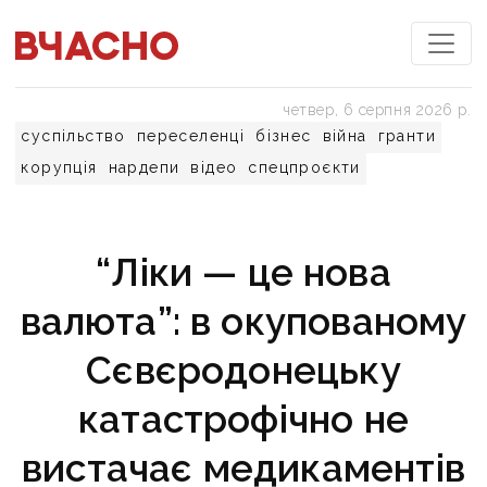
четвер, 6 серпня 2026 р.
суспільство
переселенці
бізнес
війна
гранти
корупція
нардепи
відео
спецпроєкти
“Ліки — це нова
валюта”: в окупованому
Сєвєродонецьку
катастрофічно не
вистачає медикаментів