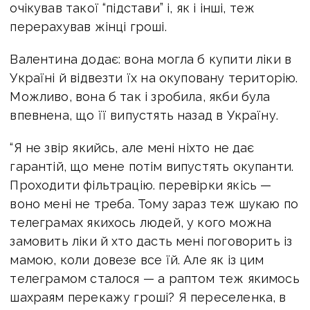
очікував такої “підстави” і, як і інші, теж
перерахував жінці гроші.
Валентина додає: вона могла б купити ліки в
Україні й відвезти їх на окуповану територію.
Можливо, вона б так і зробила, якби була
впевнена, що її випустять назад в Україну.
“Я не звір якийсь, але мені ніхто не дає
гарантій, що мене потім випустять окупанти.
Проходити фільтрацію. перевірки якісь —
воно мені не треба. Тому зараз теж шукаю по
телеграмах якихось людей, у кого можна
замовить ліки й хто дасть мені поговорить із
мамою, коли довезе все їй. Але як із цим
телеграмом сталося — а раптом теж якимось
шахраям перекажу гроші? Я переселенка, в