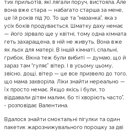
тих прильотів, які лягали поруч, вистояла. Але
вона вже стара — набагато старша за мене,
це їй років під 70. То ще та “мазанка”, яка з
усіх боків продувається. Шматку даху немає
— його зірвало ще у квітні, тому одна кімната
геть захаращена, в ній не живуть. Вона вже
як льох для матері. В іншій кімнаті, спальні,
грибок. Вікна теж були вибиті — думаю, що й
зараз там “гуляє” вітер. І в усьому цьому,
звісно, дощі, вітер — це все призвело до того,
що мама захворіла. Ліки знайти нереально —
їх просто немає. Якщо якісь і були, то
віддавали дітям малим, бо ті хворіють часто”,
- розповідає Валентина.
Вдалося знайти смоктальні пігулки та один
пакетик жарознижувального порошку за дві