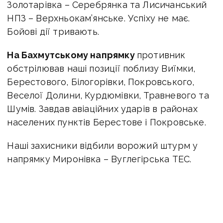
Золотарівка – Серебрянка та Лисичанський
НПЗ – Верхньокам’янське. Успіху не має.
Бойові дії тривають.
На Бахмутському напрямку
противник
обстрілював наші позиції поблизу Виїмки,
Берестового, Білогорівки, Покровського,
Веселої Долини, Курдюмівки, Травневого та
Шумів. Завдав авіаційних ударів в районах
населених пунктів Берестове і Покровське.
Наші захисники відбили ворожий штурм у
напрямку Миронівка – Вуглегірська ТЕС.
На Авдіївському напрямку
ворог активізував
ведення бойових дій. Намагався покращити
тактичне положення на напрямку
Верхньоторецьке – Кам’янка, успіху не мав,