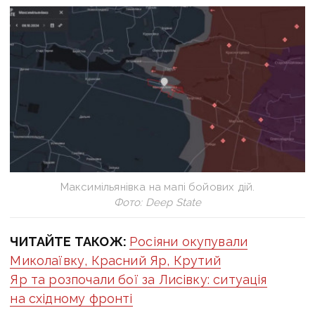
Максимільянівка на мапі бойових дій.
Фото: Deep State
ЧИТАЙТЕ ТАКОЖ:
Росіяни окупували
Миколаївку, Красний Яр, Крутий
Яр та розпочали бої за Лисівку: ситуація
на східному фронті