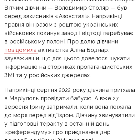
Вітчим дівчини — Володимир Столяр — був
серед захисників «Азовсталі». Наприкінці
травня він разом з рештою українських
військових покинув завод і відтоді перебуває
в російському полоні. Про долю дівчини
повідомила
активістка Аліна Боднар,
зауваживши, що для цього довелося шукати
інформацію на сторінках пропагандистських
ЗМІ та у російських джерелах.
Наприкінці серпня 2022 року дівчина приїхала
в Маріуполь провідати бабусю. А вже 27
вересня Ірину затримали, коли вона поїхала
до моря перед відʼїздом. Дівчину звинуватили
у підготовці теракту в останній день
«референдуму» про приєднання днр