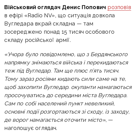
Військовий оглядач Денис Попович
розповів
в ефірі «Radio NV», що ситуація довкола
Вугледара вкрай складна — там
зосереджено понад 15 тисяч особового
складу російської армії.
«Учора було повідомлено, що з Бердянського
напрямку знімаються війська і перекидаються
теж під Вугледар. Там ще плюс п’ять тисяч.
Тому зараз росіяни кидають сили саме на те,
щоб захопити Вугледар. окупанти намагаються
просочуватись до середини міста Вугледара.
Сам по собі населений пункт невеликий,
основні події розгортаються зі сходу, із заходу,
де ворог намагається оточити місто»
, —
наголошує оглядач.