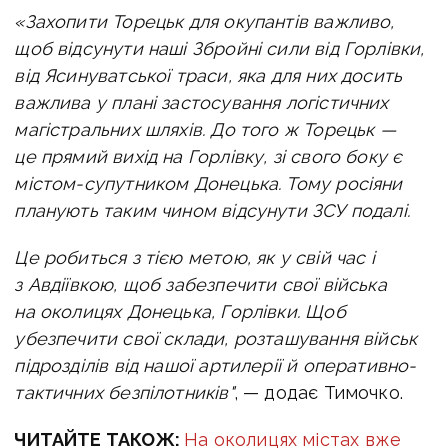
«Захопити Торецьк для окупантів важливо,
щоб відсунути наші Збройні сили від Горлівки,
від Ясинуватської траси, яка для них досить
важлива у плані застосування логістичних
магістральних шляхів. До того ж Торецьк —
це прямий вихід на Горлівку, зі свого боку є
містом-супутником Донецька. Тому росіяни
планують таким чином відсунути ЗСУ подалі.
Це робиться з тією метою, як у свій час і
з Авдіївкою, щоб забезпечити свої війська
на околицях Донецька, Горлівки. Щоб
убезпечити свої склади, розташування військ
підрозділів від нашої артилерії й оперативно-
тактичних безпілотників"
, — додає Тимочко.
ЧИТАЙТЕ ТАКОЖ:
На околицях містах вже