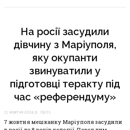
кінця 2026 року
На росії засудили
дівчину з Маріуполя,
яку окупанти
звинуватили у
підготовці теракту під
час «референдуму»
11 жовтня 2024 р., 09:01
7 жовтня мешканку Маріуполя засудили
в росії до 8 років колонії. Перед тим