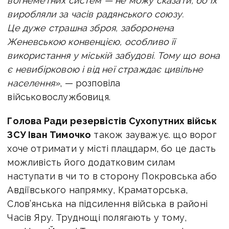
вогнеметних систем — не можу сказати, бо їх
виробляли за часів радянського союзу.
Це дуже страшна зброя, заборонена
Женевською конвенцією, особливо її
використання у міській забудові. Тому що вона
є невибірковою і від неї страждає цивільне
населення»
, — розповіла
військовослужбовиця.
Голова Ради резервістів Сухопутних військ
ЗСУ Іван Тимочко
також зауважує. що ворог
хоче отримати у місті плацдарм, бо це дасть
можливість його додатковим силам
наступати в чи то в сторону Покровська або
Авдіївського напрямку, Краматорська,
Слов’янська на підсилення війська в районі
Часів Яру. Труднощі полягають у тому,