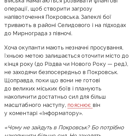
війська намагаються розвивати флангові
операції, щоб створити загрозу
напівоточення Покровська. Запеклі бої
тривають в районі Селидового і на підходах
до Мирнограда з півночі.
Хоча окупанти мають незначні просування,
їхньою метою залишається оточити місто до
кінця року (до Різдва чи Нового Року — ред.),
не заходячи безпосередньо в Покровськ.
Щоправда, поки що вони не готові
до великих міських боїв і планують
накопичити достатньо сил для більш
масштабного наступу,
пояснює
він
у коментарі «Інформатору».
«Чому не зайдуть в Покровськ? Бо потрібно
накопичити більше сил. Не заходять,