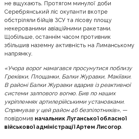
не вщухають. Протягом минулої доби
Серебрянський ліс окупанти вкотре
обстріляли бійців ЗСУ та лісову площу
некерованими авіаційними ракетами.
Щобільше, останнім часом противник
збільшив наземну активність на Лиманському
напрямку.
«Учора ворог намагався просунутися поблизу
Греківки, Площанки, Балки Журавки, Макіївки.
В районі Балки Журавки вдарив із реактивної
системи залпового вогню. Бив по наших
укріпленнях артилерійськими установками.
Спрямував у цей район 46 безпілотників»
, —
повідомив
начальник Луганської обласної
військової адміністрації Артем Лисогор
.