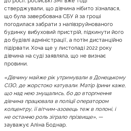
до росії. російські ЗМІ вже тоді
стверджували, що дівчина нібито зізналася,
що була завербована СБУ й за гроші
погодилася забрати з напівзруйнованого
будинку вибуховий пристрій, підкинути його
до будівлі адміністрації, а потім дистанційно
підірвати. Хоча ще у листопаді 2022 року
дівчина на суді заявляла, що не визнає
провини.
«Дівчину майже рік утримували в Донецькому
СІЗО, де жорстоко катували. Матір Ірини каже,
що над нею знущались, бо до вторгнення
дівчина працювала в поліції оператором
колцентру, її вітчим-азовець теж в полоні, і
не останню роль зіграло прізвище»
, —
зауважує Аліна Боднар.