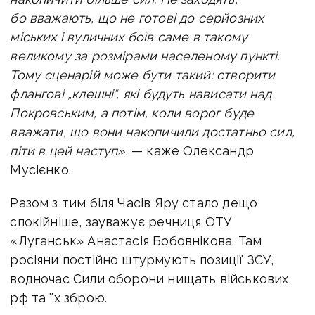
бо вважають, що не готові до серйозних
міських і вуличних боїв саме в такому
великому за розмірами населеному пункті.
Тому сценарій може бути такий: створити
флангові „клешні“, які будуть нависати над
Покровським, а потім, коли ворог буде
вважати, що вони накопичили достатньо сил,
піти в цей наступ»
, — каже Олександр
Мусієнко.
Разом з тим біля Часів Яру стало дещо
спокійніше, зауважує речниця ОТУ
«Луганськ» Анастасія Бобовнікова. Там
росіяни постійно штурмують позиції ЗСУ,
водночас Сили оборони нищать військових
рф та їх зброю.