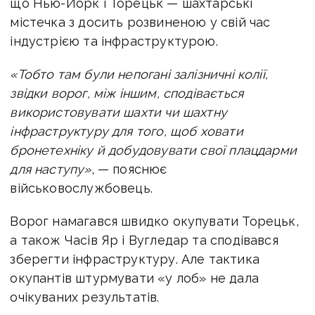
що Нью-Йорк і Торецьк — шахтарські
містечка з досить розвиненою у свій час
індустрією та інфраструктурою.
«Тобто там були непогані залізничні колії,
звідки ворог, між іншим, сподівається
використовувати шахти чи шахтну
інфраструктуру для того, щоб ховати
бронетехніку й добудовувати свої плацдарми
для наступу»
, — пояснює
військовослужбовець.
Ворог намагався швидко окупувати Торецьк,
а також Часів Яр і Вугледар та сподівався
зберегти інфраструктуру. Але тактика
окупантів штурмувати «у лоб» не дала
очікуваних результатів.