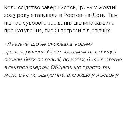
Коли слідство завершилось, Ірину у жовтні
2023 року етапували в Ростов-на-Дону. Там
під час судового засідання дівчина заявила
про катування, тиск і погрози від слідчих.
«Я казала, що не скоювала жодних
правопорушень. Мене посадили на стілець і
почали бити по голові, по ногах, били в стегно
електрошокером. Обіцяли, що просто так
мене вже не відпустять, але якщо у я всьому
зізнаюсь — швидше потраплю на обмін
з Україною й поїду до мами. Мені казали,
що знають, де живе моя мама, моя бабуся.
Зрештою я погодилася обговорити себе, щоб
зберегти своє життя й життя своїх рідних»
, —
розповіла тоді маріупольчанка.