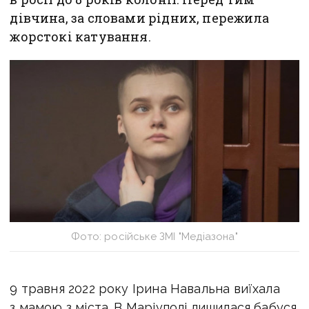
дівчина, за словами рідних, пережила
жорстокі катування.
Фото: російське ЗМІ "Медіазона"
9 травня 2022 року Ірина Навальна виїхала
з мамою з міста. В Маріуполі лишилася бабуся.