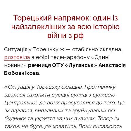
Торецький напрямок: один із
найзапекліших за всю історію
війни з рф
Ситуація у Торецьку ж — стабільно складна,
розповіла
в ефірі телемарафону «Єдині
новини»
речниця ОТУ «Луганськ» Анастасія
Бобовнікова
.
«
Ситуація у Торецьку складна. Противнику
вдалося захопити сусідні вулиці з вулицею
Центральної, де вони просувалися до того. Це
їм вдалося, випаливши та зруйнувавши всі
будинки та укриття на цих вулицях. Тепер їм
також не буде, де ховатись. Вони випалюють