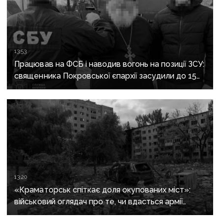
13:53
Працював на ФСБ і наводив вогонь на позиції ЗСУ:
священника Покровської єпархії засудили до 15
років
13:20
«Краматорськ спіткає доля окупованих міст»:
військовий оглядач про те, чи вдасться армії
рф захопити останню агломерацію Донеччини до