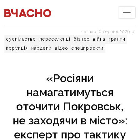
четвер, 6 серпня 2026 р.
суспільство
переселенці
бізнес
війна
гранти
корупція
нардепи
відео
спецпроєкти
«Росіяни
намагатимуться
оточити Покровськ,
не заходячи в місто»:
експерт про тактику