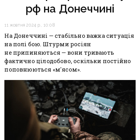
рф на Донеччині
11 жовтня 2024 р., 10:08
На Донеччині — стабільно важка ситуація
на полі бою. Штурми росіян
не припиняються — вони тривають
фактично цілодобово, оскільки постійно
поповнюються «м'ясом».