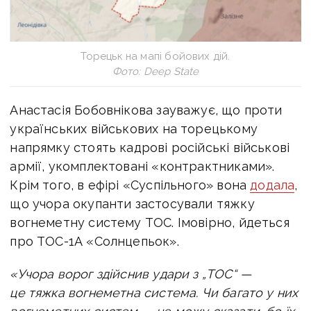
Торецьк на мапі бойових дій.
Фото: Deep State
Анастасія Бобовнікова зауважує, що проти
українських військових на торецькому
напрямку стоять кадрові російські військові
армії, укомплектовані «контрактниками».
Крім того, в ефірі «Суспільного» вона
додала
,
що учора окупанти застосували тяжку
вогнеметну систему ТОС. Імовірно, йдеться
про ТОС-1А «Солнцепьок».
«Учора ворог здійснив удари з „ТОС“ —
це тяжка вогнеметна система. Чи багато у них