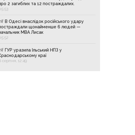
про 2 загиблих та 12 постраждалих.
05:53
В Одесі внаслідок російського удару
постраждали щонайменше 6 людей —
начальник МВА Лисак
05:52
ГУР уразила Ільський НПЗ у
Краснодарському краї
8 серпня, 12:49