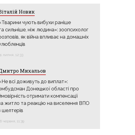
Віталій Новик
«Тварини чують вибухи раніше
та сильніше, ніж людина»: зоопсихолог
розповів, як війна впливає на домашніх
улюбленців
31 липня, 12:33
Дмитро Михальов
«Не всі доживуть до виплат»:
омбудсман Донецької області про
ймовірність отримати компенсації
за житло та реакцію на виселення ВПО
з шелтерів
16 червня, 11:39