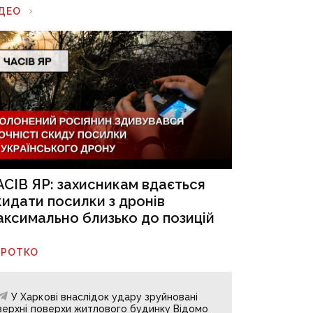
ІДЕО
АСІВ ЯР: захисникам вдається
кидати посилки з дронів
аксимально близько до позицій
ОРОТКО
У Харкові внаслідок удару зруйновані
верхні поверхи житлового будинку Відомо