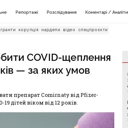
ьне
Репортажі
Розслідування
Коментарі / Аналіти
гранти
корупція
нардепи
відео
спецпроєкти
обити COVID-щеплення
оків — за яких умов
ати препарат Comirnaty від Pfizer-
19 дітей віком від 12 років.