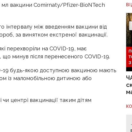
,3 мл вакцини Comirnaty/Pfizer-BioNTech
В
о інтервалу між введенням вакцини від
ороб, за винятком екстреної вакцинації.
які перехворіли на COVID-19, має
, що минув після перенесеного COVID-19.
ID-19 будь-якою доступною вакциною мають
Ч
зом із маломобільною дитиною або
с
м
і чи центрі вакцинації таким дітям
К