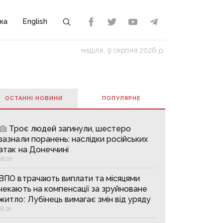
ка
English
неділя, 9 серпня 2026 р.
ОСТАННІ НОВИНИ
ПОПУЛЯРНE
Троє людей загинули, шестеро
зазнали поранень: наслідки російських
атак на Донеччині
08:28
ВПО втрачають виплати та місяцями
чекають на компенсації за зруйноване
житло: Лубінець вимагає змін від уряду
06:30