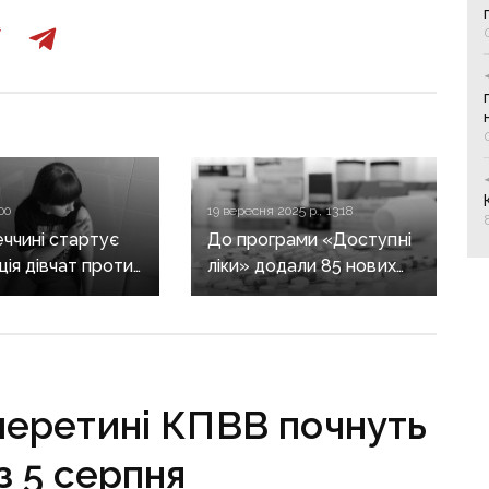
:00
19 вересня 2025 р., 13:18
ччині стартує
До програми «Доступні
ція дівчат проти
ліки» додали 85 нових
папіломи людини
препаратів
перетині КПВВ почнуть
з 5 серпня