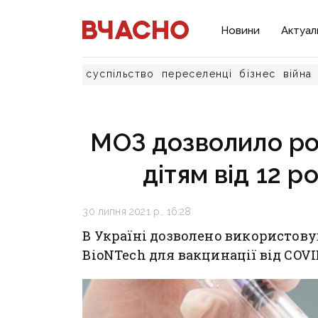
Новини
Актуал
суспільство
переселенці
бізнес
війна
МОЗ дозволило р
дітям від 12 р
30 липня 2021 р., 16:28
В Україні дозволено використовув
BioNTech для вакцинації від COVID-