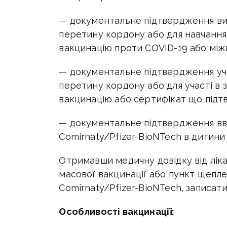
— документальне підтвердження виї
перетину кордону або для навчання
вакцинацію проти COVID-19 або між
— документальне підтвердження учас
перетину кордону або для участі в 
вакцинацію або сертифікат що підт
— документальне підтвердження вв
Comirnaty/Pfizer-BioNTech в дитини
Отримавши медичну довідку від лік
масової вакцинації або пункт щепле
Comirnaty/Pfizer-BioNTech, записат
Особливості вакцинації: