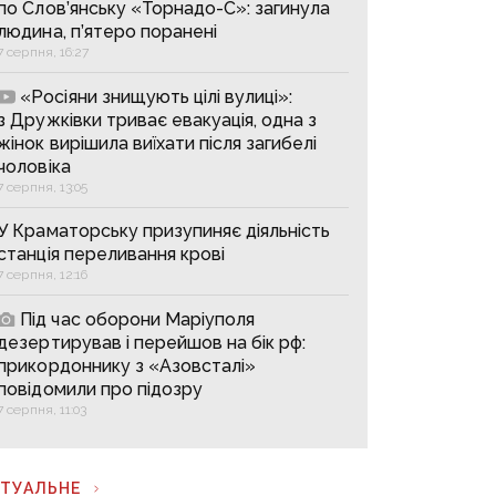
по Слов’янську «Торнадо-С»: загинула
людина, п’ятеро поранені
7 серпня, 16:27
«Росіяни знищують цілі вулиці»:
з Дружківки триває евакуація, одна з
жінок вирішила виїхати після загибелі
чоловіка
7 серпня, 13:05
У Краматорську призупиняє діяльність
станція переливання крові
7 серпня, 12:16
Під час оборони Маріуполя
дезертирував і перейшов на бік рф:
прикордоннику з «Азовсталі»
повідомили про підозру
7 серпня, 11:03
КТУАЛЬНЕ