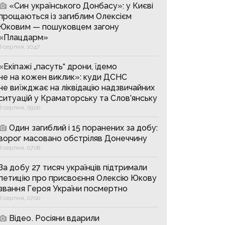
«Син українського Донбасу»: у Києві
прощаються із загиблим Олексієм
Юковим — пошуковцем загону
«Плацдарм»
8 серпня, 10:47
«Екіпажі „пасуть“ дрони, їдемо
не на кожен виклик»: куди ДСНС
не виїжджає на ліквідацію надзвичайних
ситуацій у Краматорську та Слов’янську
8 серпня, 09:00
Один загиблий і 15 поранених за добу:
ворог масовано обстріляв Донеччину
8 серпня, 07:08
За добу 27 тисяч українців підтримали
петицію про присвоєння Олексію Юкову
звання Героя України посмертно
8 серпня, 07:00
Відео. Росіяни вдарили