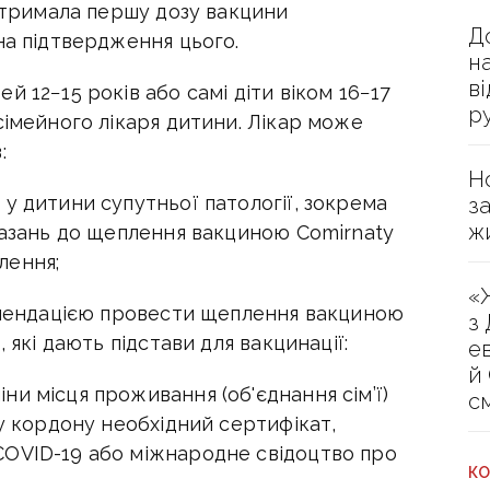
 отримала першу дозу вакцини
Д
на підтвердження цього.
н
в
 12−15 років або самі діти віком 16−17
р
сімейного лікаря дитини. Лікар може
:
Н
у дитини супутньої патології, зокрема
з
ж
казань до щеплення вакциною Comirnaty
лення;
«
комендацією провести щеплення вакциною
з
 які дають підстави для вакцинації:
е
й
и місця проживання (об'єднання сім’ї)
с
ну кордону необхідний сертифікат,
COVID-19 або міжнародне свідоцтво про
КО