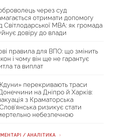
оброволець через суд
амагається отримати допомогу
ід Світлодарської МВА: як громада
уйнує довіру до влади
ові правила для ВПО: що змінить
акон і чому він ще не гарантує
итла та виплат
Ждуни» перекривають траси
 Донеччини на Дніпро й Харків:
вакуація з Краматорська
 Слов’янська ризикує стати
мертельно небезпечною
МЕНТАРІ / АНАЛІТИКА