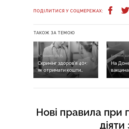
ПОДІЛИТИСЯ У СОЦМЕРЕЖАХ:
ТАКОЖ ЗА ТЕМОЮ
30 травня, 09:35
11 січня, 11
Скринінг здоров’я 40+:
На Доне
як отримати кошти
вакцина
на безоплатне
вірусу 
обстеження
Нові правила при 
діяти 