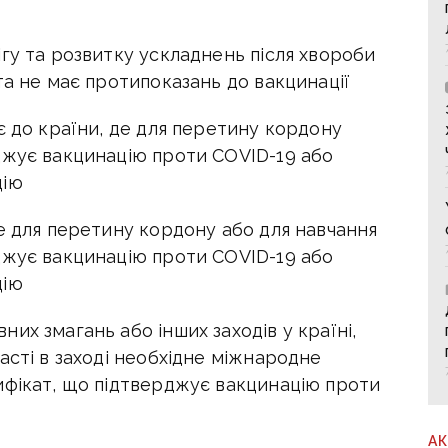
гу та розвитку ускладнень після хвороби
та не має протипоказань до вакцинації
є до країни, де для перетину кордону
джує вакцинацію проти COVID-19 або
цію
е для перетину кордону або для навчання
джує вакцинацію проти COVID-19 або
цію
их змагань або інших заходів у країні,
асті в заході необхідне міжнародне
ифікат, що підтверджує вакцинацію проти
А