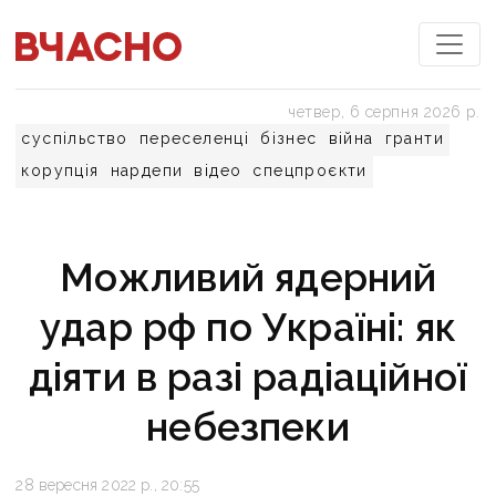
четвер, 6 серпня 2026 р.
суспільство
переселенці
бізнес
війна
гранти
корупція
нардепи
відео
спецпроєкти
Можливий ядерний
удар рф по Україні: як
діяти в разі радіаційної
небезпеки
28 вересня 2022 р., 20:55