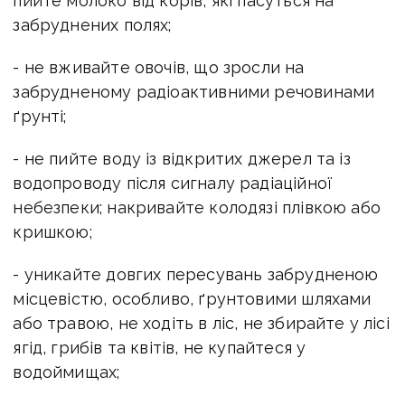
пийте молоко від корів, які пасуться на
забруднених полях;
- не вживайте овочів, що зросли на
забрудненому радіоактивними речовинами
ґрунті;
- не пийте воду із відкритих джерел та із
водопроводу після сигналу радіаційної
небезпеки; накривайте колодязі плівкою або
кришкою;
- уникайте довгих пересувань забрудненою
місцевістю, особливо, ґрунтовими шляхами
або травою, не ходіть в ліс, не збирайте у лісі
ягід, грибів та квітів, не купайтеся у
водоймищах;