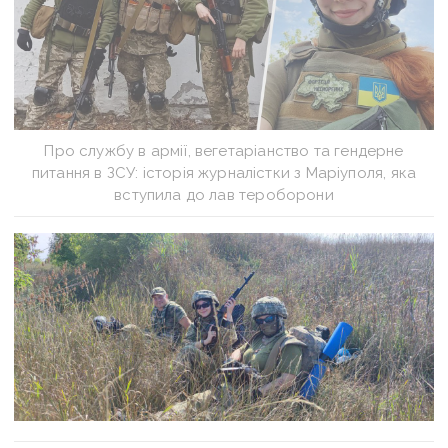
Про службу в армії, вегетаріанство та гендерне
питання в ЗСУ: історія журналістки з Маріуполя, яка
вступила до лав тероборони