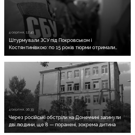
4 серпня, 12:40
Штурмували ЗСУ під Покровськом і
Костянтинівкою: по 15 років тюрми отримали
десятеро бойовиків, які воювали на боці рф
4 серпня, 06:39
Через російські обстріли на Донеччині загинули
дві людини, ще 8 — поранені, зокрема дитина