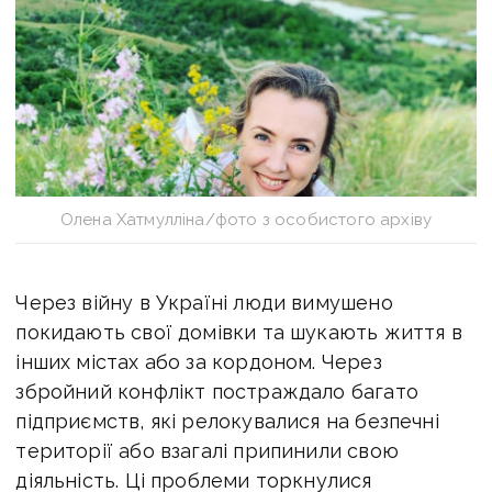
Олена Хатмулліна/фото з особистого архіву
Через війну в Україні люди вимушено
покидають свої домівки та шукають життя в
інших містах або за кордоном. Через
збройний конфлікт постраждало багато
підприємств, які релокувалися на безпечні
території або взагалі припинили свою
діяльність. Ці проблеми торкнулися