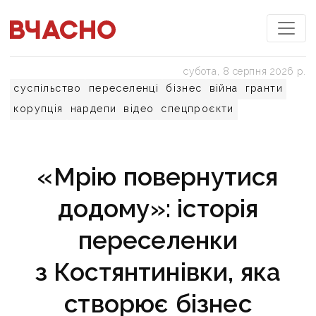
субота, 8 серпня 2026 р.
суспільство
переселенці
бізнес
війна
гранти
корупція
нардепи
відео
спецпроєкти
«Мрію повернутися
додому»: історія
переселенки
з Костянтинівки, яка
створює бізнес