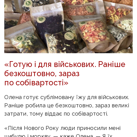
«Готую і для військових. Раніше
безкоштовно, зараз
по собівартості»
Олена готує сублімовану їжу для військових.
Раніше робила це безкоштовно, зараз великі
затрати, тому віддає по собівартості.
«Після Нового Року люди приносили мені
цибулю і моркву, — каже Олена. — Я їх