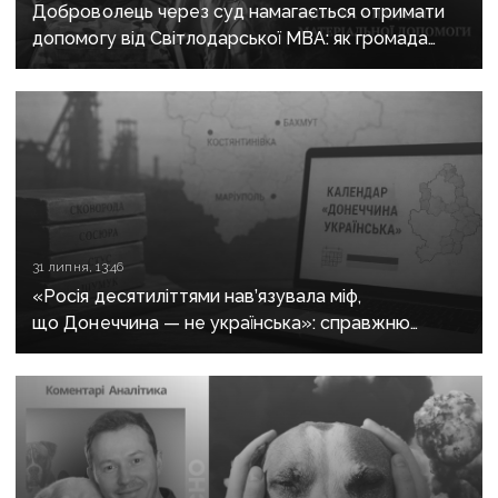
Доброволець через суд намагається отримати
допомогу від Світлодарської МВА: як громада
руйнує довіру до влади
31 липня, 13:46
«Росія десятиліттями нав’язувала міф,
що Донеччина — не українська»: справжню
історію регіону зберуть в унікальному календарі