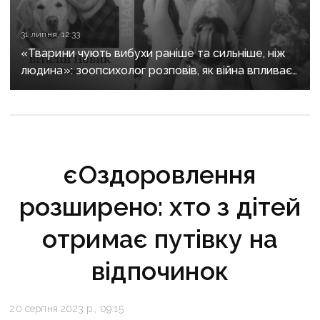
31 липня, 12:33
«Тварини чують вибухи раніше та сильніше, ніж
людина»: зоопсихолог розповів, як війна впливає
на домашніх улюбленців
єОздоровлення
розширено: хто з дітей
отримає путівку на
відпочинок
20 серпня 2023 р., 09:15