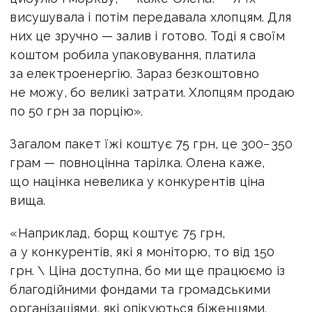
висушувала і потім передавала хлопцям. Для
них це зручно — залив і готово. Тоді я своїм
коштом робила упаковування, платила
за електроенергію. Зараз безкоштовно
не можу, бо великі затрати. Хлопцям продаю
по 50 грн за порцію».
Загалом пакет їжі коштує 75 грн, це 300−350
грам — повноцінна тарілка. Олена каже,
що націнка невелика у конкурентів ціна
вища.
«Наприклад, борщ коштує 75 грн,
а у конкурентів, які я моніторю, то від 150
грн. \ Ціна доступна, бо ми ще працюємо із
благодійними фондами та громадськими
організаціями, які опікуються біженцями.