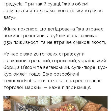
градусів. При такій сушці, їжа в об'ємі
залишається та ж сама, вона тільки втрачає
вагу».
Жінка пояснює, що дегідрована їжа втрачає
поживні речовини, а сублімована залишає
95% поживності та не втрачає смакові якості.
«У нас є вже 20 готових страв: супи
з локшини, гречаний, гороховий, український
борщ з м’ясом та веганський, супи-пюре, кус-
кус, омлет тощо. Вже розроблені
технологічні карти та чекаю на реєстрацію
торгової марки», — каже підприємиця.