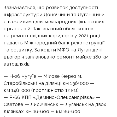
Зазначається, що розвиток доступності
інфраструктури Донеччини та Луганщини
є важливим і для міжнародних фінансових
організацій. Так, значний обсяг коштів
на ремонт східних коридорів у 2021 році
надасть Міжнародний банк реконструкції
та розвитку. За кошти МФО на Луганщині
цьогоріч заплановано ремонт майже 180 км
автошляхів:
— Н-26 Чугуїв — Мілове (через м.
Старобільськ) на ділянці км 136+000 —
км 148+000 (протяжністю 12 км);
— Р-66 КПП «Демино-Олександрівка» —
Сватове — Лисичанськ — Луганськ на двох
ділянках: км 16+600 — км 86+600