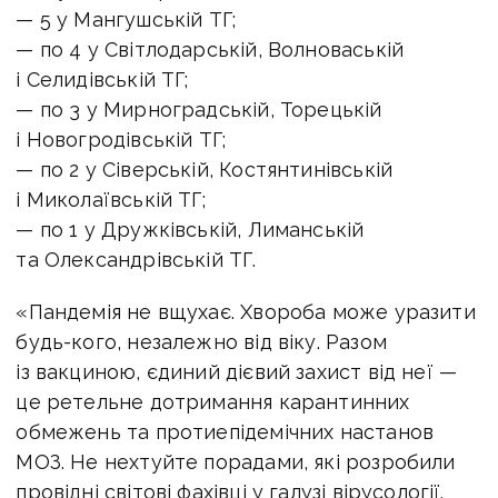
— 5 у Мангушській ТГ;
— по 4 у Світлодарській, Волноваській
і Селидівській ТГ;
— по 3 у Мирноградській, Торецькій
і Новогродівській ТГ;
— по 2 у Сіверській, Костянтинівській
і Миколаївській ТГ;
— по 1 у Дружківській, Лиманській
та Олександрівській ТГ.
«Пандемія не вщухає. Хвороба може уразити
будь-кого, незалежно від віку. Разом
із вакциною, єдиний дієвий захист від неї —
це ретельне дотримання карантинних
обмежень та протиепідемічних настанов
МОЗ. Не нехтуйте порадами, які розробили
провідні світові фахівці у галузі вірусології.