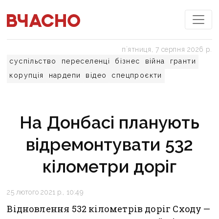
пʼятниця, 7 серпня 2026 р.
суспільство
переселенці
бізнес
війна
гранти
корупція
нардепи
відео
спецпроєкти
На Донбасі планують
відремонтувати 532
кілометри доріг
25 лютого 2021 р., 10:49
Відновлення 532 кілометрів доріг Сходу —