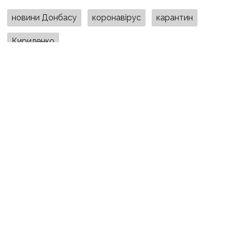
новини Донбасу
коронавірус
карантин
Кириленко
ПОДІЛИТИСЯ У СОЦМЕРЕЖАХ:
ТАКОЖ ЗА ТЕМОЮ
6 серпня, 14:00