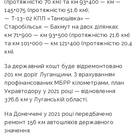
(протяжністю 70 км) та км 93+400 — км —
145+075 (протяжністю 51,6 км);
— Т-13−02 КПП «Танюшівка» —
Старобільськ — Бахмут на двох ділянках:
км 71+900 — км 93+500 (протяжністю 21,6 км)
та км 101+000 — км 121+400 (протяжністю 20,4
км).
За державний кошт буде відремонтовано
201 км доріг Луганщини. З врахуванням
профінансованих МБРР кілометрами, план
Укравтодору у 2021 році — відновлення
376,6 км у Луганській області.
На Донеччині у 2021 році передбачено
ремонт 156 км автошляхів державного
значення.