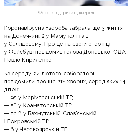
Фото з відкритих джерел
Коронавірусна хвороба забрала ще 3 життя
на Донеччині: 2 у Маріуполі та 1
у Селидовому. Про це на своїй сторінці
у Фейсбуці повідомив голова Донецької ОДА
Павло Кириленко.
За середу, 24 лютого, лабораторії
повідомили про ще 218 хворих, серед яких 14
дітей:
— 95 у Маріупольській ТГ;
— 58 у Краматорській ТГ;
— по 8 у Бахмутській, Слов’янській
і Покровській ТГ;
— 6 у Часовоярській ТГ;