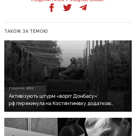
ТАКОЖ ЗА ТЕМОЮ
7 серпня, 08:01
Активізують штурм «воріт Донбасу»:
рф перекинула на Костянтинівку додаткові
підрозділи й поновила атаки тритонними
авіабомбами