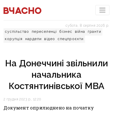
субота, 8 серпня 2026 р.
суспільство
переселенці
бізнес
війна
гранти
корупція
нардепи
відео
спецпроєкти
На Донеччині звільнили
начальника
Костянтинівської МВА
2 грудня 2023 р., 12:20
Документ оприлюднено на початку