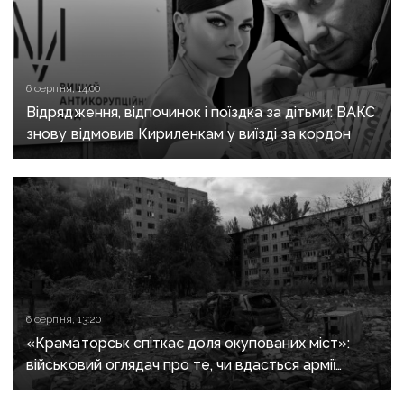
6 серпня, 14:00
Відрядження, відпочинок і поїздка за дітьми: ВАКС
знову відмовив Кириленкам у виїзді за кордон
6 серпня, 13:20
«Краматорськ спіткає доля окупованих міст»:
військовий оглядач про те, чи вдасться армії
рф захопити останню агломерацію Донеччини до