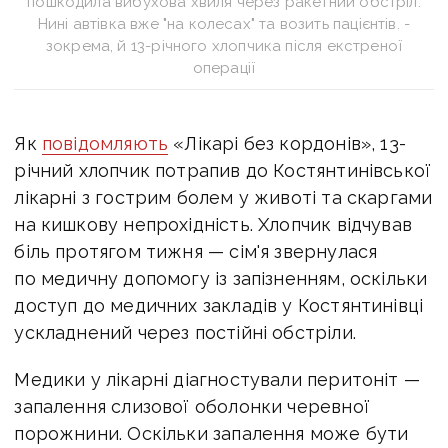
пошкодила вибухова хвиля через ракетний обстріл.
Нині автівка вже "на колесах" та возить пацієнтів. -
зокрема, й 13-річного хлопчика після екстреної
операції
Як
повідомляють
«Лікарі без кордонів», 13-
річний хлопчик потрапив до Костянтинівської
лікарні з гострим болем у животі та скаргами
на кишкову непрохідність. Хлопчик відчував
біль протягом тижня — сім'я звернулася
по медичну допомогу із запізненням, оскільки
доступ до медичних закладів у Костянтинівці
ускладнений через постійні обстріли.
Медики у лікарні діагностували перитоніт —
запалення слизової оболонки черевної
порожнини. Оскільки запалення може бути