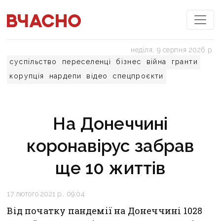
неділя, 9 серпня 2026 р.
суспільство
переселенці
бізнес
війна
гранти
корупція
нардепи
відео
спецпроєкти
На Донеччині
коронавірус забрав
ще 10 життів
17 лютого 2021 р., 09:04
Від початку пандемії на Донеччині 1028