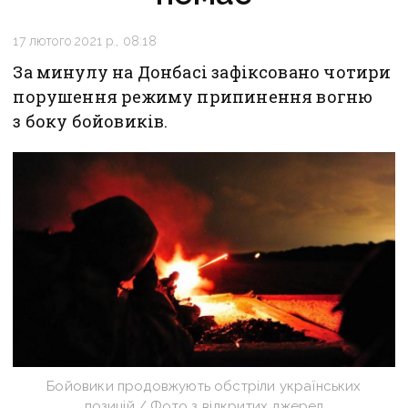
17 лютого 2021 р., 08:18
За минулу на Донбасі зафіксовано чотири
порушення режиму припинення вогню
з боку бойовиків.
Бойовики продовжують обстріли українських
позицій / Фото з відкритих джерел