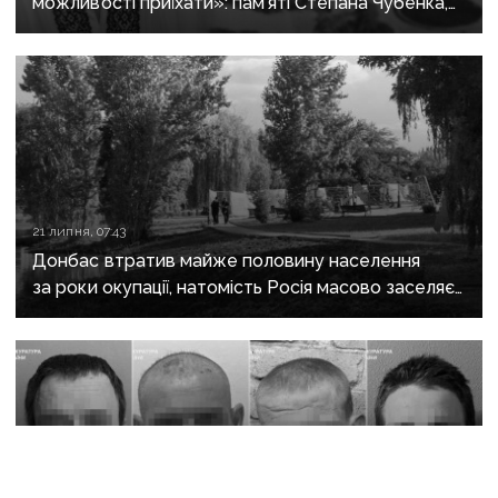
можливості приїхати»: пам’яті Степана Чубенка,
якого закатували бойовики за любов до України
21 липня, 07:43
Донбас втратив майже половину населення
за роки окупації, натомість Росія масово заселяє
регіон своїми громадянами — ГУР