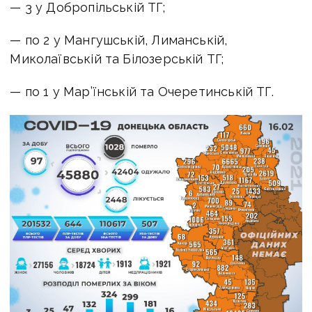
— 3 у Добропільській ТГ;
— по 2 у Мангушській, Лиманській,
Миколаївській та Білозерській ТГ;
— по 1 у Мар’їнській та Очеретинській ТГ.