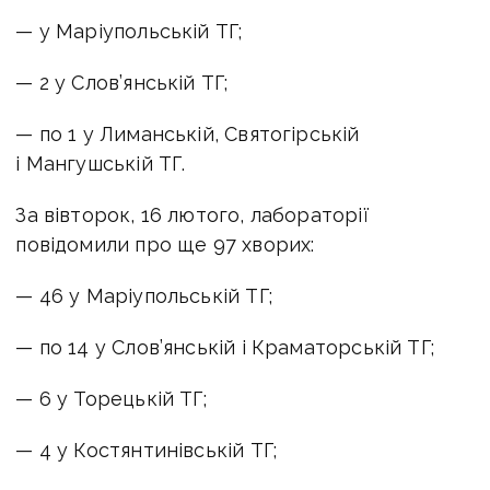
— у Маріупольській ТГ;
— 2 у Слов’янській ТГ;
— по 1 у Лиманській, Святогірській
і Мангушській ТГ.
За вівторок, 16 лютого, лабораторії
повідомили про ще 97 хворих:
— 46 у Маріупольській ТГ;
— по 14 у Слов’янській і Краматорській ТГ;
— 6 у Торецькій ТГ;
— 4 у Костянтинівській ТГ;