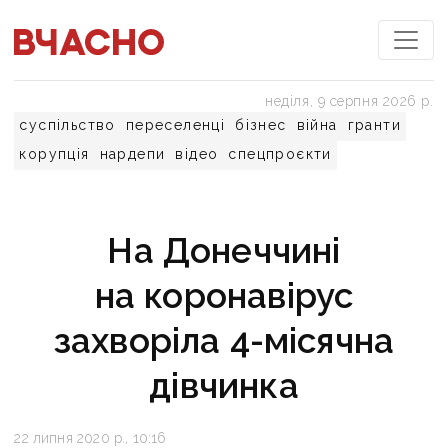
неділя, 9 серпня 2026 р.
суспільство
переселенці
бізнес
війна
гранти
корупція
нардепи
відео
спецпроєкти
На Донеччині
на коронавірус
захворіла 4-місячна
дівчинка
22 липня 2020 р., 10:16