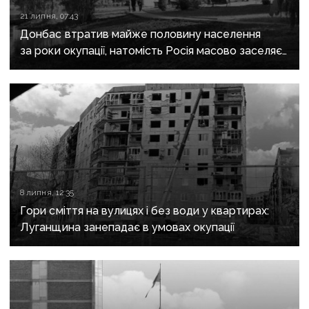
21 липня, 07:43
Донбас втратив майже половину населення
за роки окупації, натомість Росія масово заселяє
регіон своїми громадянами — ГУР
8 липня, 12:35
Гори сміття на вулицях і без води у квартирах:
Луганщина занепадає в умовах окупації