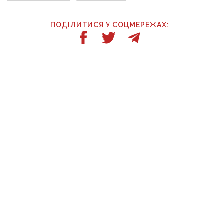
ПОДІЛИТИСЯ У СОЦМЕРЕЖАХ:
ТАКОЖ ЗА ТЕМОЮ
7 серпня, 08:01
Активізують штурм «воріт Донбасу»:
рф перекинула на Костянтинівку додаткові
підрозділи й поновила атаки тритонними
авіабомбами