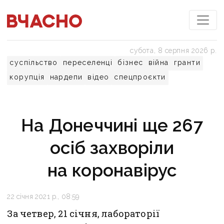
субота, 8 серпня 2026 р.
суспільство
переселенці
бізнес
війна
гранти
корупція
нардепи
відео
спецпроєкти
На Донеччині ще 267
осіб захворіли
на коронавірус
22 січня 2021 р., 08:59
За четвер, 21 січня, лабораторії