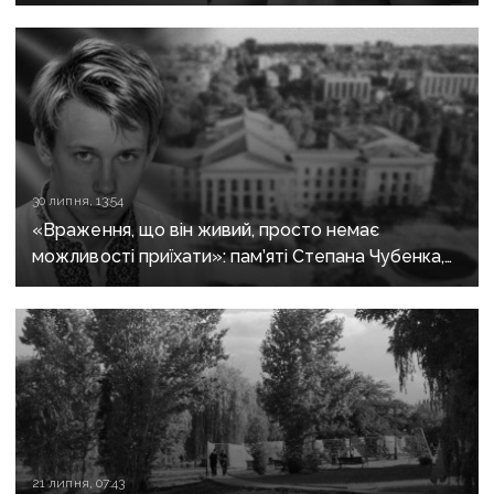
на домашніх улюбленців
30 липня, 13:54
«Враження, що він живий, просто немає
можливості приїхати»: пам’яті Степана Чубенка,
якого закатували бойовики за любов до України
21 липня, 07:43