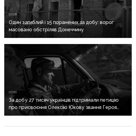
07:08
Один загиблий і 15 поранених за добу: ворог
масовано обстріляв Донеччину
07:00
За добу 27 тисяч українців підтримали петицію
про присвоєння Олексію Юкову звання Героя
України посмертно