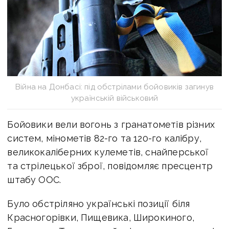
Війна на Донбасі: під обстрілами бойовиків загинув
українській військовий
Бойовики вели вогонь з гранатометів різних
систем, мінометів 82-го та 120-го калібру,
великокаліберних кулеметів, снайперської
та стрілецької зброї, повідомляє пресцентр
штабу ООС.
Було обстріляно українські позиції біля
Красногорівки, Пищевика, Широкиного,