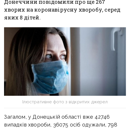
Донеччини повідомили про ще 267
хворих на коронавірусну хворобу, серед
яких 8 дітей.
Ілюстративне фото з відкритих джерел
Загалом, у Донецькій області вже 42746
випадків хвороби, 36075 осіб одужали, 798