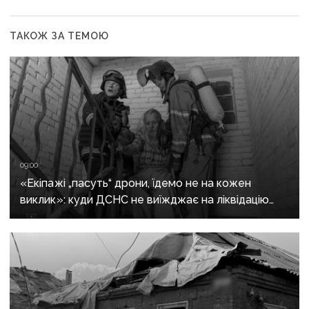
ТАКОЖ ЗА ТЕМОЮ
09:00
«Екіпажі „пасуть“ дрони, їдемо не на кожен
виклик»: куди ДСНС не виїжджає на ліквідацію
надзвичайних ситуацій у Краматорську
та Слов’янську