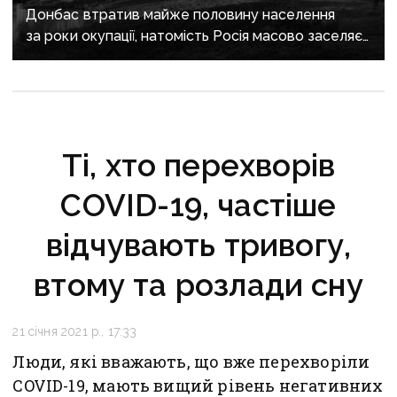
Донбас втратив майже половину населення
за роки окупації, натомість Росія масово заселяє
регіон своїми громадянами — ГУР
Ті, хто перехворів
COVID-19, частіше
відчувають тривогу,
втому та розлади сну
21 січня 2021 р., 17:33
Люди, які вважають, що вже перехворіли
COVID-19, мають вищий рівень негативних