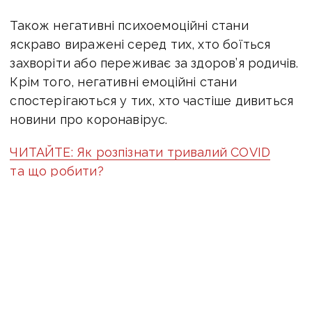
Також негативні психоемоційні стани
яскраво виражені серед тих, хто боїться
захворіти або переживає за здоров’я родичів.
Крім того, негативні емоційні стани
спостерігаються у тих, хто частіше дивиться
новини про коронавірус.
ЧИТАЙТЕ: Як розпізнати тривалий COVID
та що робити?
Серед тих, хто підтримує вакцинацію рівень
негативних емоцій дещо вищий, оскільки
серед них, більше тих, хто боїться захворіти.
Серед тих, хто підтримує локдаун,
спостерігається відносно вищий рівень
розладів сну, паніки та втоми. Серед