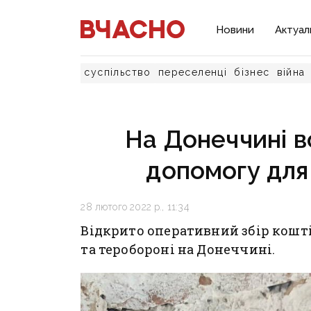
Новини
Актуал
суспільство
переселенці
бізнес
війна
На Донеччині 
допомогу для
28 лютого 2022 р., 11:34
Відкрито оперативний збір кошт
та теробороні на Донеччині.