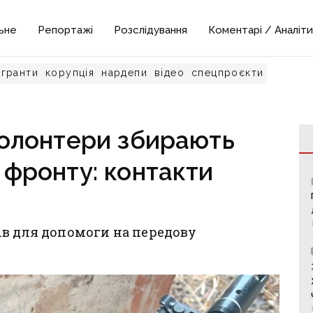
ьне
Репортажі
Розслідування
Коментарі / Аналіти
гранти
корупція
нардепи
відео
спецпроєкти
волонтери збирають
 фронту: контакти
ів для допомоги на передову