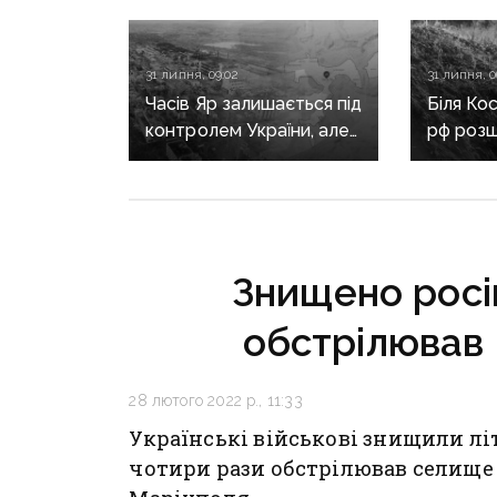
31 липня, 09:02
31 липня, 0
Часів Яр залишається під
Біля Ко
контролем України, але
рф роз
фактично зруйнований:
контрол
доступ до міста
Покров
закритий
намагає
в Білиц
Знищено росій
обстрілював
28 лютого 2022 р., 11:33
Українські військові знищили лі
чотири рази обстрілював селище