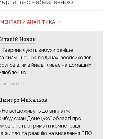
мертельно небезпечною
МЕНТАРІ / АНАЛІТИКА
Віталій Новик
«Тварини чують вибухи раніше
та сильніше, ніж людина»: зоопсихолог
розповів, як війна впливає на домашніх
улюбленців
31 липня, 12:33
Дмитро Михальов
«Не всі доживуть до виплат»:
омбудсман Донецької області про
ймовірність отримати компенсації
за житло та реакцію на виселення ВПО