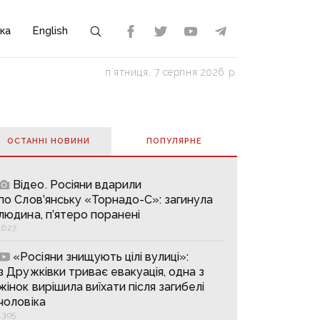
ка
English
пʼятниця, 7 серпня 2026 р.
ОСТАННІ НОВИНИ
ПОПУЛЯРНE
Відео. Росіяни вдарили
по Слов’янську «Торнадо-С»: загинула
людина, п’ятеро поранені
16:27
«Росіяни знищують цілі вулиці»:
з Дружківки триває евакуація, одна з
жінок вирішила виїхати після загибелі
чоловіка
13:05