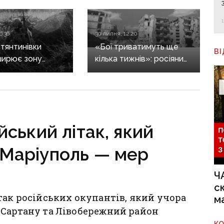
6:36
30 липня, 12:20
стянтинівки
«Бої триватимуть ще
В
ширює зону
кілька тижнів»: росіяни
ю, а під
не контролюють
ськом
Костянтинівку, але
ться закріпитися
ситуація погіршується —
ькому
ISW
ський літак, який
 Маріуполь — мер
Ч
с
так російських окупантів, який учора
м
 Сартану та Лівобережний район
К