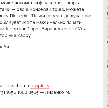
о може допомогти фінансово — карта
тами — овочі, консерви тощо. Можете
у Піонерів! Тільки перед відвідуванням
мобілізуватися та максимально почати
м інформації про збирання коштів! Уся
торінка Zaboy.
реби:
м — пишіть на
сторінку
.
31 1856 1868 8565 — Лисенко М.