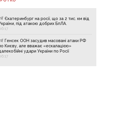
Єкатеринбург на росії, що за 2 тис. км від
України, під атакою добрих БпЛА.
06:17
Генсек ООН засудив масовані атаки РФ
по Києву, але вважає «ескалацією»
далекобійні удари України по Росії
06:17