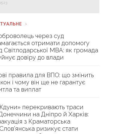
05:23
КТУАЛЬНЕ
оброволець через суд
амагається отримати допомогу
ід Світлодарської МВА: як громада
уйнує довіру до влади
ові правила для ВПО: що змінить
акон і чому він ще не гарантує
итла та виплат
Ждуни» перекривають траси
 Донеччини на Дніпро й Харків:
вакуація з Краматорська
 Слов’янська ризикує стати