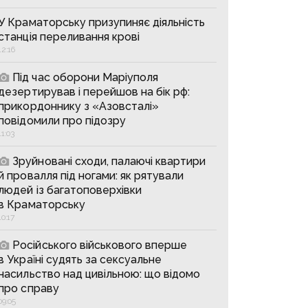
У Краматорську призупиняє діяльність
станція переливання крові
12:16
Під час оборони Маріуполя
дезертирував і перейшов на бік рф:
прикордоннику з «Азовсталі»
повідомили про підозру
11:03
Зруйновані сходи, палаючі квартири
й провалля під ногами: як рятували
людей із багатоповерхівки
в Краматорську
10:17
Російського військового вперше
в Україні судять за сексуальне
насильство над цивільною: що відомо
про справу
09:05