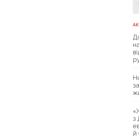
А
Д
н
в
р
Н
з
ж
«
з
е
й