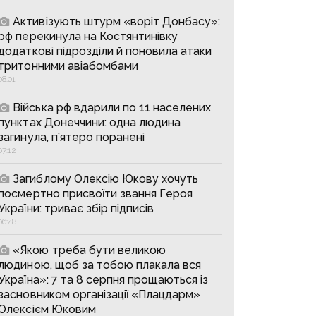
Активізують штурм «воріт Донбасу»:
рф перекинула на Костянтинівку
додаткові підрозділи й поновила атаки
тритонними авіабомбами
08:01
Війська рф вдарили по 11 населених
пунктах Донеччини: одна людина
загинула, п’ятеро поранені
07:12
Загиблому Олексію Юкову хочуть
посмертно присвоїти звання Героя
України: триває збір підписів
06:48
«Якою треба бути великою
людиною, щоб за тобою плакала вся
Україна»: 7 та 8 серпня прощаються із
засновником організації «Плацдарм»
Олексієм Юковим