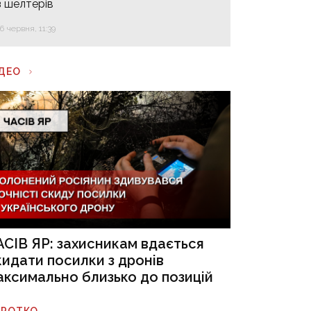
з шелтерів
16 червня, 11:39
ІДЕО
АСІВ ЯР: захисникам вдається
кидати посилки з дронів
аксимально близько до позицій
ОРОТКО