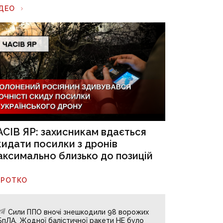
ІДЕО
АСІВ ЯР: захисникам вдається
кидати посилки з дронів
аксимально близько до позицій
ОРОТКО
Сили ППО вночі знешкодили 98 ворожих
БпЛА. Жодної балістичної ракети НЕ було