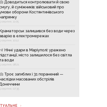
Доводиться контролювати й свою
смугу, й суміжників: військовий про
умови оборони Костянтинівського
напрямку
5 серпня, 11:05
Краматорськ залишився без води через
аварію в електромережах
5 серпня, 10:12
Нічні удари в Маріуполі: уражено
підстанції, місто залишилося без світла
та води
5 серпня, 08:21
Троє загиблих і 31 поранений —
наслідки масованих обстрілів
Донеччини
5 серпня, 07:35
КТУАЛЬНЕ