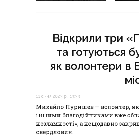
масованих обстрілів
Костянт
Донеччини
років т
десятер
воювали
Відкрили три «
та готуються б
як волонтери в 
мі
11 січня 2023 р., 13:33
Михайло Пуришев — волонтер, яки
іншими благодійниками вже обла
незламності», а нещодавно закри
свердловин.