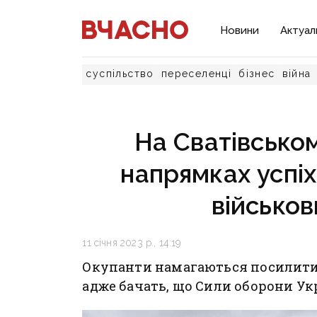
Новини
Актуал
суспільство
переселенці
бізнес
війна
На Сватівсько
напрямках успіх
військов
11 січня 2023 р., 14:19
Окупанти намагаються посилити 
адже бачать, що Сили оборони У