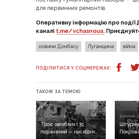
для первинних ремонтів.
Оперативну інформацію про події 
каналі
t.me/vchasnoua.
Приєднуйт
новини Донбасу
Луганщина
війна
ПОДІЛИТИСЯ У СОЦМЕРЕЖАХ:
ТАКОЖ ЗА ТЕМОЮ
5 серпня, 07:35
4 серпня, 1
Троє загиблих і 31
Штурмув
поранений — наслідки
Покровс