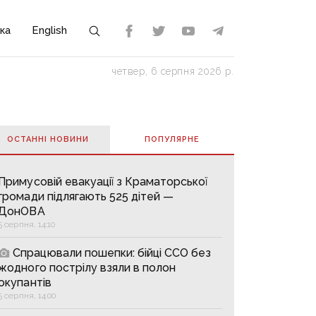
ка
English
четвер, 6 серпня 2026 р.
ОСТАННІ НОВИНИ
ПОПУЛЯРНE
Примусовій евакуації з Краматорської
громади підлягають 525 дітей —
ДонОВА
5 серпня, 14:10
Спрацювали пошепки: бійці ССО без
жодного пострілу взяли в полон
окупантів
5 серпня, 14:00