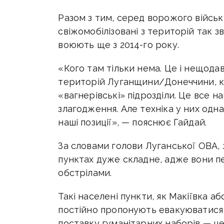
Разом з тим, серед ворожого військ
свіжомобілізовані з територій так з
воюють ще з 2014-го року.
«Кого там тільки нема. Це і нещодав
територій Луганщини/Донеччини, кад
«вагнерівські» підрозділи. Це все н
злагодження. Але техніка у них од
наші позиції», — пояснює Гайдай.
За словами голови Луганської ОВА,
пунктах дуже складне, адже вони 
обстрілами.
Такі населені пункти, як Макіївка 
постійно пропонують евакуюватися, 
поставку гуманітарних наборів — це