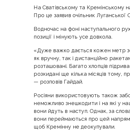
На Сватівському та Кремінському на
Про це заявив очільник Луганської О
Водночас на фоні наступального ру
позиції і мінують усе довкола.
«Дуже важко дається кожен метр зе
як вручну, так і дистанційно ракетами
розташовані. Багато хлопців підрива
розкидані ще кілька місяців тому, пр
— розповів Гайдай.
Росіяни використовують також забор
неможливо знешкодити і на які у на
вони йдуть в наступ. Однак, за слова
вони переймаються про цей напрямок
щоб Кремінну не деокупували.