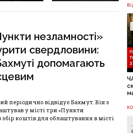
инівкою: по 15
дві людини, ще 8 —
В
юрми отримали
поранені, зокрема
о бойовиків, які
дитина
 на боці рф
Пункти незламності»
урити свердловини:
Бахмуті допомагають
сцевим
Ч
с
м
й періодично відвідує Бахмут. Він з
К
штував у місті три «Пункти
в збір коштів для облаштування в місті