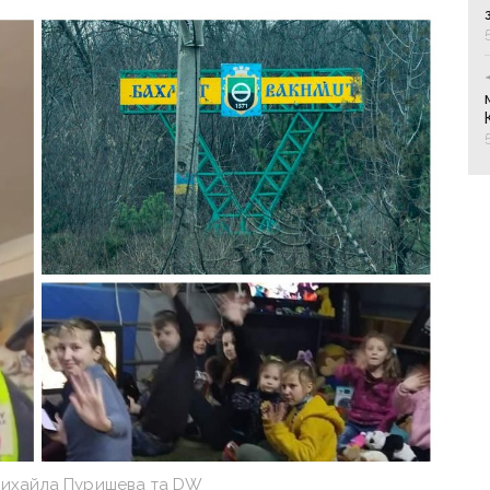
Михайла Пуришева та DW