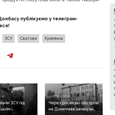
Донбасу публікуємо у телеграм-
еся!
ЗСУ
Сватове
Кремінна
2:40
4 серпня, 06:39
али ЗСУ під
Через російські обстріли
ьком і
на Донеччині загинули