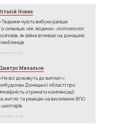
Віталій Новик
«Тварини чують вибухи раніше
та сильніше, ніж людина»: зоопсихолог
розповів, як війна впливає на домашніх
улюбленців
31 липня, 12:33
Дмитро Михальов
«Не всі доживуть до виплат»:
омбудсман Донецької області про
ймовірність отримати компенсації
за житло та реакцію на виселення ВПО
з шелтерів
16 червня, 11:39