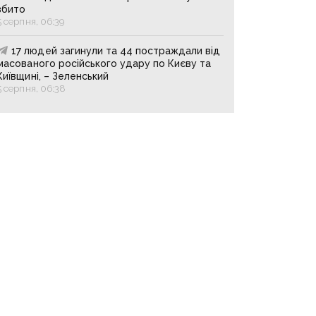
збито
5 серпня, 06:39
17 людей загинули та 44 постраждали від
масованого російського удару по Києву та
Київщині, – Зеленський
5 серпня, 06:38