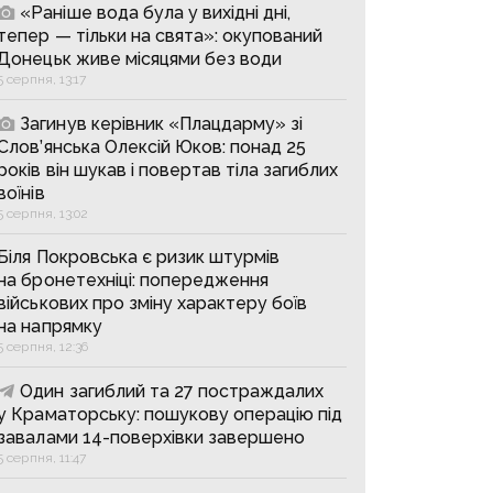
«Раніше вода була у вихідні дні,
тепер — тільки на свята»: окупований
Донецьк живе місяцями без води
5 серпня, 13:17
Загинув керівник «Плацдарму» зі
Слов’янська Олексій Юков: понад 25
років він шукав і повертав тіла загиблих
воїнів
5 серпня, 13:02
Біля Покровська є ризик штурмів
на бронетехніці: попередження
військових про зміну характеру боїв
на напрямку
5 серпня, 12:36
Один загиблий та 27 постраждалих
у Краматорську: пошукову операцію під
завалами 14-поверхівки завершено
5 серпня, 11:47