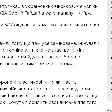
прямках в українських військових є успіхи.
ВА Сергій Гайдай в ефірі каналу «Київ».
ху ЗСУ окупанти намагаються посилити свої
млі, тому що там усе заміноване. Мінували
, технікою, і ніхто не знає, де ті міни
ються, коли йдуть в наступ, бо міни,
исипані листям, гілками, снігом»,
онені пластикові міни, які навіть
ших військових просто немає часу, коли
ми Гайдая, дії рашистів свідчить про те, що
 і хочуть підсилити свої війська для того,
А