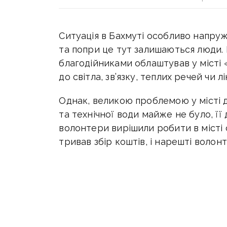
Ситуація в Бахмуті особливо напру
та попри це тут залишаються люди
благодійниками облаштував у місті 
до світла, зв’язку, теплих речей чи л
Однак, великою проблемою у місті д
та технічної води майже не було, ї
волонтери вирішили робити в місті
тривав збір коштів, і нарешті волон
«Ми поставили за мету зробити све
та технічної води. Дати можливість
здавалося б, речі в наш час. Але так
Бахмута», — писав волонтер під час 