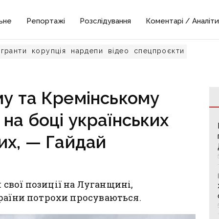
ьне
Репортажі
Розслідування
Коментарі / Аналіти
гранти
корупція
нардепи
відео
спецпроєкти
му та Кремінському
 на боці українських
их, — Гайдай
свої позиції на Луганщині,
країни потрохи просуваються.