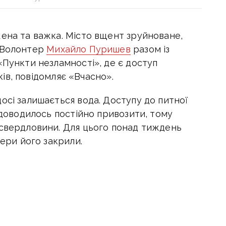
жена та важка. Місто вщент зруйноване,
. Волонтер
Михайло Пуришев
разом із
«Пункти незламності», де є доступ
іків, повідомляє «Вчасно».
осі залишається вода. Доступу до питної
ї доводилось постійно привозити, тому
 свердловини. Для цього понад тиждень
тери його закрили.
рдловини. Дати доступ до питної
 людям прати та митись. Такі елементарні,
і бажані і поки що, недоступні для
збору коштів.