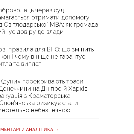
оброволець через суд
амагається отримати допомогу
ід Світлодарської МВА: як громада
уйнує довіру до влади
ові правила для ВПО: що змінить
акон і чому він ще не гарантує
итла та виплат
Ждуни» перекривають траси
 Донеччини на Дніпро й Харків:
вакуація з Краматорська
 Слов’янська ризикує стати
мертельно небезпечною
МЕНТАРІ / АНАЛІТИКА