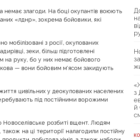
Д
а немає злагоди. На боці окупантів воюють
н
ваних «лднр», зокрема бойовики, які
в
р
но мобілізовані з росії, окупованих
Н
ирівці, зеки, більш підготовлені
з
ам на руку, бо у них немає бойового
ж
накова — вони бойовим м'ясом закидують
«
 життя цивільних у деокупованих населених
з
е
перебувають під постійними ворожими
й
с
або Новоселівське розбиті вщент. Людям
також на ці території налагодили постійну
КО
 продукти, побутова хімія, а також набори