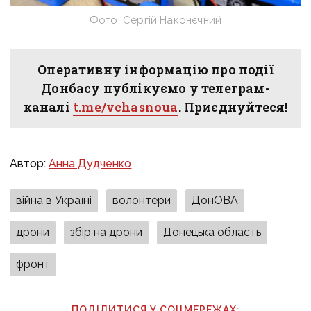
Фото: Сергій Наконєчний
Оперативну інформацію про події
Донбасу публікуємо у телеграм-
каналі
t.me/vchasnoua
. Приєднуйтеся!
Автор:
Анна Дудченко
війна в Україні
волонтери
ДонОВА
дрони
збір на дрони
Донецька область
фронт
ПОДІЛИТИСЯ У СОЦМЕРЕЖАХ: