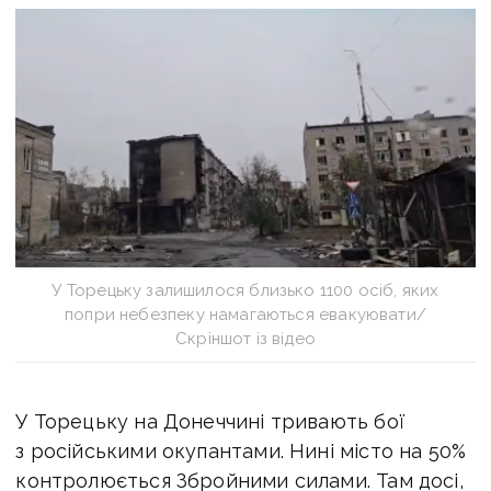
У Торецьку залишилося близько 1100 осіб, яких
попри небезпеку намагаються евакуювати/
Скріншот із відео
У Торецьку на Донеччині тривають бої
з російськими окупантами. Нині місто на 50%
контролюється Збройними силами. Там досі,