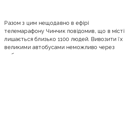
Разом з цим нещодавно
в ефірі
телемарафону Чинчик повідомив, що в місті
лишається близько 1100 людей. В
ивозити їх
великими автобусами неможливо через
небезпеку.
«Ті люди, які залишилися й виходять
на евакуації, то це максимум з документами,
які засвідчують особу, а то навіть і їх немає.
Тому що вони десь згоріли або десь лишилися
у підвалах чи квартирах, де люди
перебували», — каже Чинчик.
Також він зазначив, що
у Торецьку нині
відсутнє тепло-, електро- та водопостачання,