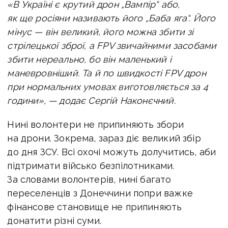
«В Україні є крутий дрон „Вампір“ або,
як ще росіяни називають його „Баба яга“. Його
мінус — він великий, його можна збити зі
стрілецької зброї, а FPV звичайними засобами
збити нереально, бо він маленький і
маневровніший. Та й по швидкості FPV дрон
при нормальних умовах виготовляється за 4
години», — додає Сергій Наконєчний.
Нині волонтери не припиняють збори
на дрони. Зокрема, зараз діє великий збір
до дня ЗСУ. Всі охочі можуть долучитись, аби
підтримати військо безпілотниками.
За словами волонтерів, нині багато
переселенців з Донеччини попри важке
фінансове становище не припиняють
донатити різні суми.