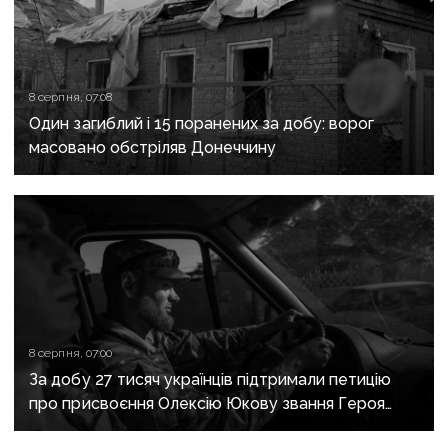
8 серпня, 07:08
Один загиблий і 15 поранених за добу: ворог
масовано обстріляв Донеччину
8 серпня, 07:00
За добу 27 тисяч українців підтримали петицію
про присвоєння Олексію Юкову звання Героя
України посмертно