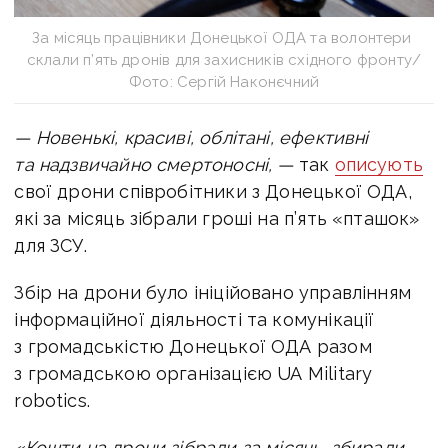
За місяць працівники Донецької ОДА та волонтери
склали п’ять дронів для захисників східного фронту/
Фото: Сергій Наконєчний
— Новенькі, красиві, облітані, ефективні
та надзвичайно смертоносні, —
так
описують
свої дрони співробітники з Донецької ОДА,
які за місяць зібрали гроші на п’ять «пташок»
для ЗСУ.
Збір на дрони було ініційовано управлінням
інформаційної діяльності та комунікації
з громадськістю Донецької ОДА разом
з громадською організацією
UA Military
robotics
.
«Кошти на дрони зібрали за місяць, збирали