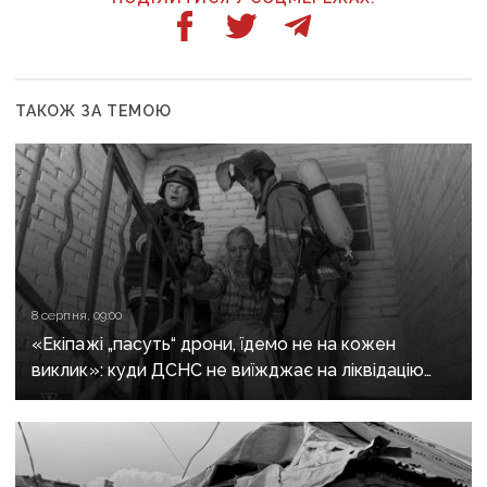
ТАКОЖ ЗА ТЕМОЮ
8 серпня, 09:00
«Екіпажі „пасуть“ дрони, їдемо не на кожен
виклик»: куди ДСНС не виїжджає на ліквідацію
надзвичайних ситуацій у Краматорську
та Слов’янську