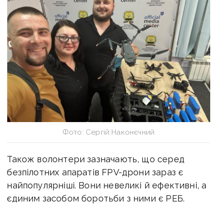
Фото: Сергій Наконєчний
Також волонтери зазначають, що серед
безпілотних апаратів
FPV-дрони
зараз є
найпопулярніші. Вони невеликі й ефективні, а
єдиним засобом боротьби з ними є РЕБ.