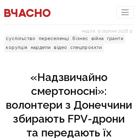
неділя, 9 серпня 2026 р.
суспільство
переселенці
бізнес
війна
гранти
корупція
нардепи
відео
спецпроєкти
«Надзвичайно
смертоносні»:
волонтери з Донеччини
збирають FPV-дрони
та передають їх