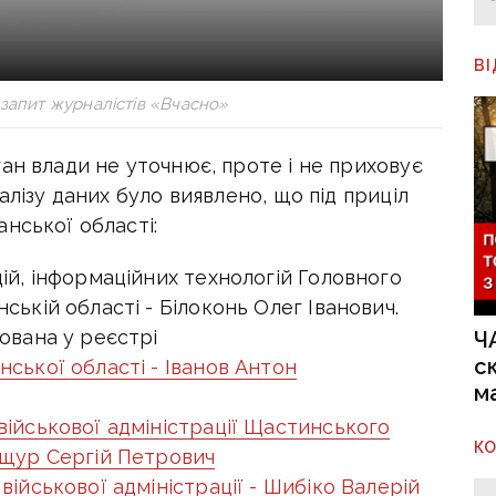
В
 запит журналістів «Вчасно»
ан влади не уточнює, проте і не приховує
алізу даних було виявлено, що під приціл
нської області:
ій, інформаційних технологій Головного
ській області - Білоконь Олег Іванович.
ована у реєстрі
Ч
с
ської області - Іванов Антон
м
військової адміністрації Щастинського
К
ащур Сергій Петрович
військової адміністрації - Шибіко Валерій