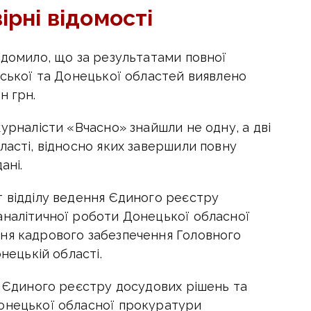
ірні відомості
ідомило, що за результатами повної
нської та Донецької областей виявлено
н грн.
журналісти «Вчасно» знайшли не одну, а дві
ласті, відносно яких завершили повну
ані.
т відділу ведення Єдиного реєстру
аналітичної роботи Донецької обласної
ня кадрового забезпечення Головного
нецькій області.
я Єдиного реєстру досудових рішень та
онецької обласної прокуратури