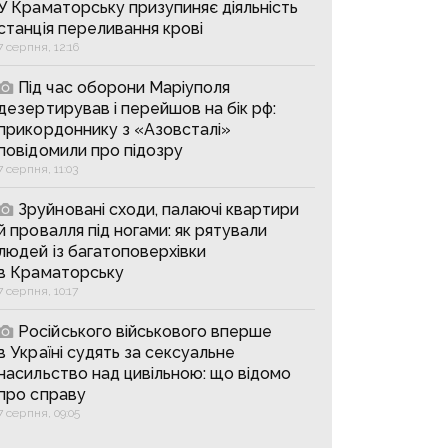
У Краматорську призупиняє діяльність
станція переливання крові
7 серпня, 12:16
Під час оборони Маріуполя
дезертирував і перейшов на бік рф:
прикордоннику з «Азовсталі»
повідомили про підозру
7 серпня, 11:03
Зруйновані сходи, палаючі квартири
й провалля під ногами: як рятували
людей із багатоповерхівки
в Краматорську
7 серпня, 10:17
Російського військового вперше
в Україні судять за сексуальне
насильство над цивільною: що відомо
про справу
7 серпня, 09:05