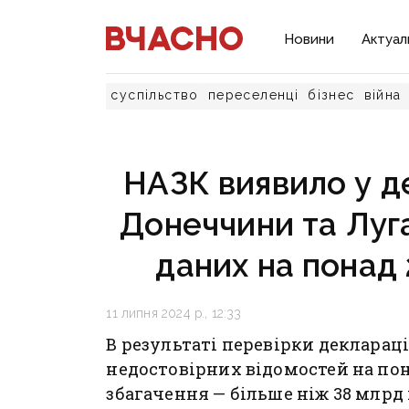
Новини
Актуал
суспільство
переселенці
бізнес
війна
НАЗК виявило у д
Донеччини та Луг
даних на понад 
11 липня 2024 р., 12:33
В результаті перевірки деклара
недостовірних відомостей на пон
збагачення — більше ніж 38 млрд 