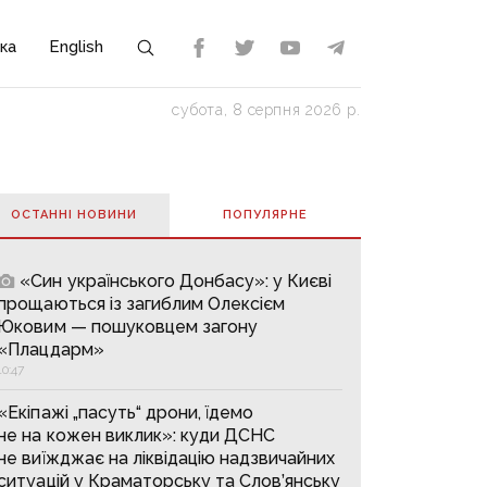
ка
English
субота, 8 серпня 2026 р.
ОСТАННІ НОВИНИ
ПОПУЛЯРНE
«Син українського Донбасу»: у Києві
прощаються із загиблим Олексієм
Юковим — пошуковцем загону
«Плацдарм»
10:47
«Екіпажі „пасуть“ дрони, їдемо
не на кожен виклик»: куди ДСНС
не виїжджає на ліквідацію надзвичайних
ситуацій у Краматорську та Слов’янську