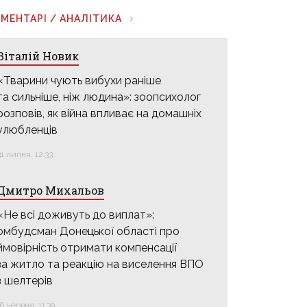
МЕНТАРІ / АНАЛІТИКА
Віталій Новик
«Тварини чують вибухи раніше
та сильніше, ніж людина»: зоопсихолог
розповів, як війна впливає на домашніх
улюбленців
31 липня, 12:33
Дмитро Михальов
«Не всі доживуть до виплат»:
омбудсман Донецької області про
ймовірність отримати компенсації
за житло та реакцію на виселення ВПО
з шелтерів
16 червня, 11:39