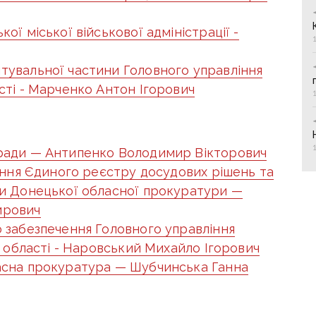
ої міської військової адміністрації -
тувальної частини Головного управління
сті - Марченко Антон Ігорович
ради — Антипенко Володимир Вікторович
дення Єдиного реєстру досудових рішень та
ти Донецької обласної прокуратури —
ирович
 забезпечення Головного управління
й області - Наровський Михайло Ігорович
асна прокуратура — Шубчинська Ганна