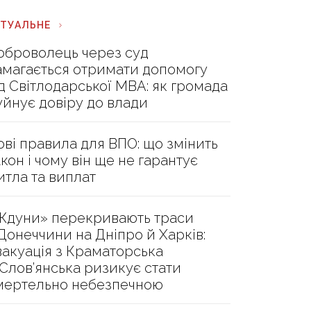
КТУАЛЬНЕ
оброволець через суд
амагається отримати допомогу
ід Світлодарської МВА: як громада
уйнує довіру до влади
ові правила для ВПО: що змінить
акон і чому він ще не гарантує
итла та виплат
Ждуни» перекривають траси
 Донеччини на Дніпро й Харків:
вакуація з Краматорська
 Слов’янська ризикує стати
мертельно небезпечною