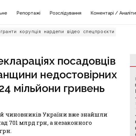
ьне
Репортажі
Розслідування
Коментарі / Аналіти
гранти
корупція
нардепи
відео
спецпроєкти
еклараціях посадовців
анщини недостовірних
24 мільйони гривень
цій чиновників України вже знайшли
ад 701 млрд грн, а незаконного
грн.