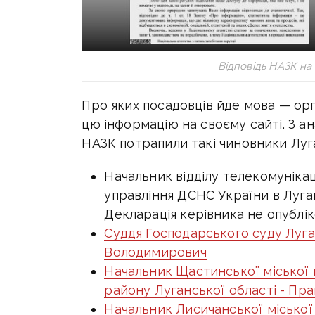
Відповідь НАЗК на
Про яких посадовців йде мова — орг
цю інформацію на своєму сайті. З ан
НАЗК потрапили такі чиновники Луга
Начальник відділу телекомунікац
управління ДСНС України в Луган
Декларація керівника не опублік
Суддя Господарського суду Луган
Володимирович
Начальник Щастинської міської 
району Луганської області - Пр
Начальник Лисичанської міської 