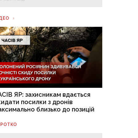
ІДЕО
АСІВ ЯР: захисникам вдається
кидати посилки з дронів
аксимально близько до позицій
ОРОТКО