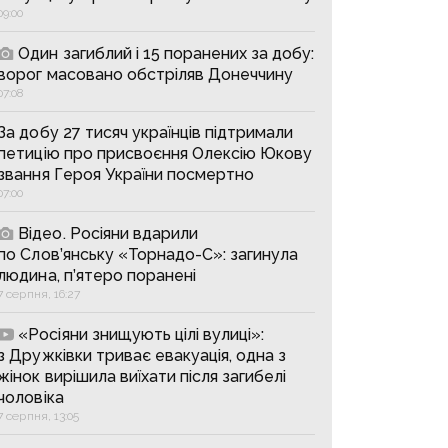
09:00
Один загиблий і 15 поранених за добу:
ворог масовано обстріляв Донеччину
07:08
За добу 27 тисяч українців підтримали
петицію про присвоєння Олексію Юкову
звання Героя України посмертно
07:00
Відео. Росіяни вдарили
по Слов’янську «Торнадо-С»: загинула
людина, п’ятеро поранені
7 серпня, 16:27
«Росіяни знищують цілі вулиці»:
з Дружківки триває евакуація, одна з
жінок вирішила виїхати після загибелі
чоловіка
7 серпня, 13:05