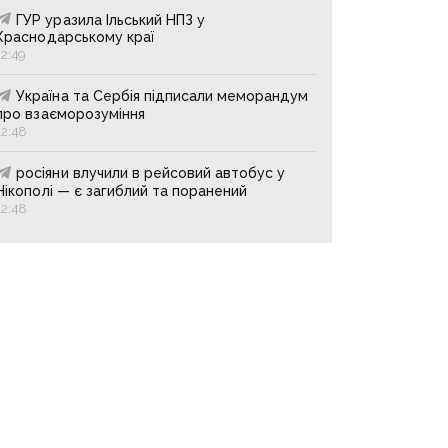
ГУР уразила Ільський НПЗ у
Краснодарському краї
12:49
Україна та Сербія підписали меморандум
про взаєморозуміння
12:48
росіяни влучили в рейсовий автобус у
Нікополі — є загиблий та поранений
12:48