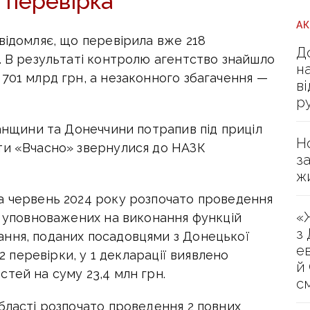
 перевірка
А
відомляє, що перевірила вже 218
Д
. В результаті контролю агентство знайшло
н
701 млрд грн, а незаконного збагачення —
в
р
ганщини та Донеччини потрапив під приціл
Н
ти «Вчасно» звернулися до НАЗК
з
ж
а червень 2024 року розпочато проведення
«
, уповноважених на виконання функцій
з
ння, поданих посадовцями з Донецької
е
 2 перевірки, у 1 декларації виявлено
й
тей на суму 23,4 млн грн.
с
бласті розпочато проведення 2 повних