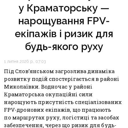
у Краматорську —
нарощування FPV-
екіпажів і ризик для
будь-якого руху
1 липня 2026 р., 07:03
Під Слов’янськом загрозлива динаміка
розвитку подій спостерігається в районі
Миколаївки. Водночас у районі
Краматорська окупаційні сили
нарощують присутність спеціалізованих
FPV-дронових екіпажів, що працюють
по маршрутах руху, логістиці та засобах
забезпечення, через що ризик для будь-