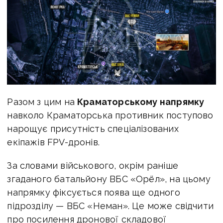
Разом з цим на
Краматорському напрямку
навколо Краматорська противник поступово
нарощує присутність спеціалізованих
екіпажів FPV-дронів.
За словами військового, окрім раніше
згаданого батальйону ВБС «Орёл», на цьому
напрямку фіксується поява ще одного
підрозділу — ВБС «Неман». Це може свідчити
про посилення дронової складової