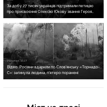
За добу 27 тисяч українців підтримали петицію
про присвоєння Олексію Юкову звання Героя
України посмертно
7 серпня, 16:27
Відео. Росіяни вдарили по Слов’янську «Торнадо-
С»: загинула людина, п’ятеро поранені