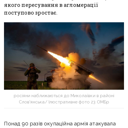
якого пересування в агломерації
поступово зростає.
росіяни наближаються до Миколаївки в районі
Слов'янська/ Ілюстративне фото 23 ОМБр
Понад 90 разів окупаційна армія атакувала