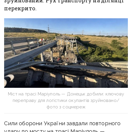
зруйнований. Рух транспорту на ділянці
перекрито.
Міст на трасі Маріуполь — Донецьк добили: ключову
переправу для логістики окупантів зруйновано/
фото з соцмереж
Сили оборони України завдали повторного
удару по мосту на трасі
Маріуполь —