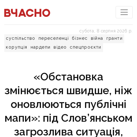
субота, 8 серпня 2026 р.
суспільство
переселенці
бізнес
війна
гранти
корупція
нардепи
відео
спецпроєкти
«Обстановка
змінюється швидше, ніж
оновлюються публічні
мапи»: під Слов’янськом
загрозлива ситуація,