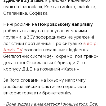
здійснив 23 атаки
, в районах населених
пунктів Іванопілля, Костянтинівка, Іллінівка,
Степанівка, Софіївка.
Нині росіяни на
Покровському напрямку
роблять ставку на просування малими
групами, а ЗСУ зосередилися на ураженні
логістики противника.
Про ситуацію
в ефірі
Армія TV
розповів начальник відділення
безпілотних систем 25-ї окремої повітряно-
десантної Січеславської бригади 7-го
корпусу ДШВ на позивний «Хасан».
За його словами, на їхньому напрямку
російські війська фактично перестали
використовувати бронетехніку.
«Вона відразу виявляється і знищується. Все,