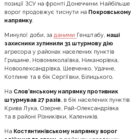
позиції ЗСУ на фронті Донеччини.
Найбільше
ворог продовжує тиснути на
Покровському
напрямку
.
Минулої доби, за
даними
Генштабу,
наші
захисники зупинили 31 штурмову дію
агресора у районах населених пунктів
Гришине, Новомиколаївка, Никанорівка,
Новоолександрівка, Шевченко, Удачне,
Котлине та в бік Сергіївки, Білицького.
На
Слов’янському напрямку противник
штурмував 27 разів
, в бік населених пунктів
Крива Лука, Озерне, Рай-Олександрівка
та в районі Різниківки, Калеників.
На
Костянтинівському напрямку ворог