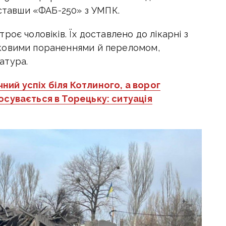
иставши «ФАБ-250» з УМПК.
оє чоловіків. Їх доставлено до лікарні з
ковими пораненнями й переломом,
атура.
ний успіх біля Котлиного, а ворог
осувається в Торецьку: ситуація