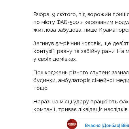
Вчора, 9 лютого, під ворожий приці
по місту
ФАБ-500 з керованим модул
житлова забудова, пише Краматорсь
Загинув 52-річний чоловік, ще дев’я
контузії, рвану та забійну рани. На
у своїх домівках.
Пошкоджень різного ступеня зазнал
будинки, амбулаторія сімейної медиц
тощо.
Наразі на місці удару працюють фах
компанії, триває ліквідація наслідків