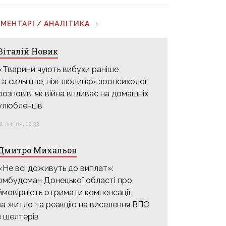
МЕНТАРІ / АНАЛІТИКА
Віталій Новик
«Тварини чують вибухи раніше
та сильніше, ніж людина»: зоопсихолог
розповів, як війна впливає на домашніх
улюбленців
31 липня, 12:33
Дмитро Михальов
«Не всі доживуть до виплат»:
омбудсман Донецької області про
ймовірність отримати компенсації
за житло та реакцію на виселення ВПО
з шелтерів