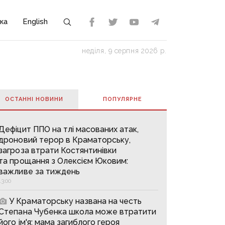
ка
English
неділя, 9 серпня 2026 р.
ОСТАННІ НОВИНИ
ПОПУЛЯРНE
Дефіцит ППО на тлі масованих атак,
дроновий терор в Краматорську,
загроза втрати Костянтинівки
та прощання з Олексієм Юковим:
важливе за тиждень
13:00
У Краматорську названа на честь
Степана Чубенка школа може втратити
його ім'я: мама загиблого героя