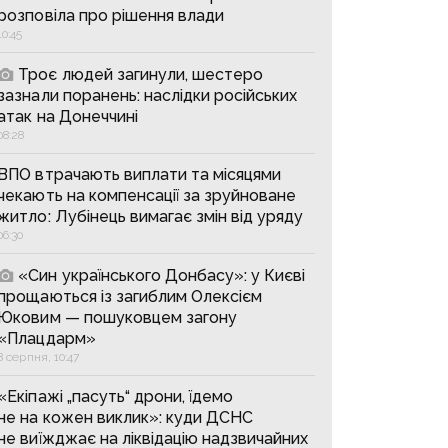
розповіла про рішення влади
10:45
Троє людей загинули, шестеро
зазнали поранень: наслідки російських
атак на Донеччині
08:28
ВПО втрачають виплати та місяцями
чекають на компенсації за зруйноване
житло: Лубінець вимагає змін від уряду
06:30
«Син українського Донбасу»: у Києві
прощаються із загиблим Олексієм
Юковим — пошуковцем загону
«Плацдарм»
8 серпня, 10:47
«Екіпажі „пасуть“ дрони, їдемо
не на кожен виклик»: куди ДСНС
не виїжджає на ліквідацію надзвичайних