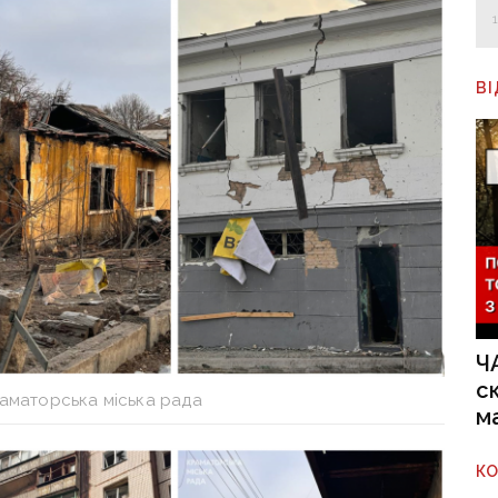
В
Ч
с
раматорська міська рада
м
К