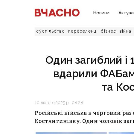
Новини
Актуал
суспільство
переселенці
бізнес
війна
Один загиблий і 
вдарили ФАБам
та Кос
10 лютого 2025 р., 08:28
Російські війська в черговий раз
Костянтинівку. Один чоловік заг