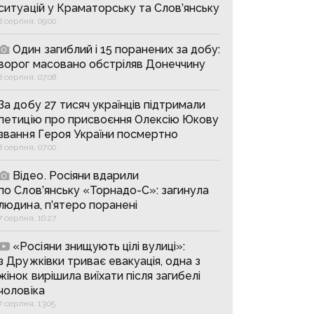
ситуацій у Краматорську та Слов’янську
8 серпня, 09:00
Один загиблий і 15 поранених за добу:
ворог масовано обстріляв Донеччину
8 серпня, 07:08
За добу 27 тисяч українців підтримали
петицію про присвоєння Олексію Юкову
звання Героя України посмертно
8 серпня, 07:00
Відео. Росіяни вдарили
по Слов’янську «Торнадо-С»: загинула
людина, п’ятеро поранені
7 серпня, 16:27
«Росіяни знищують цілі вулиці»:
з Дружківки триває евакуація, одна з
жінок вирішила виїхати після загибелі
чоловіка
7 серпня, 13:05