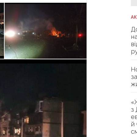
А
Д
н
в
р
Н
з
ж
«
з
е
й
с