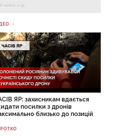
16 червня, 11:39
ІДЕО
АСІВ ЯР: захисникам вдається
кидати посилки з дронів
аксимально близько до позицій
ОРОТКО