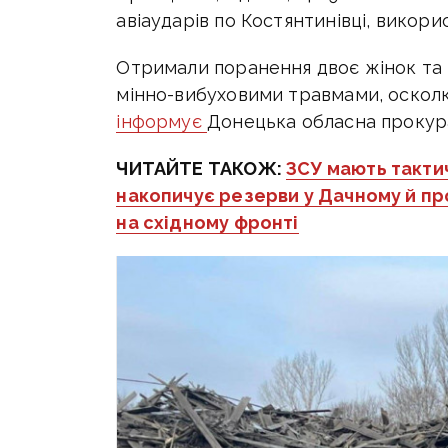
авіаударів по Костянтинівці, викор
Отримали поранення двоє жінок та тр
мінно-вибуховими травмами, оскол
інформує
Донецька обласна прокур
ЧИТАЙТЕ ТАКОЖ:
ЗСУ мають тактич
накопичує резерви у Дачному й пр
на східному фронті