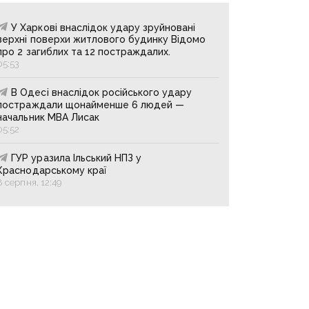
У Харкові внаслідок удару зруйновані
верхні поверхи житлового будинку Відомо
про 2 загиблих та 12 постраждалих.
05:53
В Одесі внаслідок російського удару
постраждали щонайменше 6 людей —
начальник МВА Лисак
05:52
ГУР уразила Ільський НПЗ у
Краснодарському краї
8 серпня, 12:49