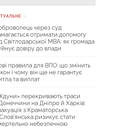
КТУАЛЬНЕ
оброволець через суд
амагається отримати допомогу
ід Світлодарської МВА: як громада
уйнує довіру до влади
ові правила для ВПО: що змінить
акон і чому він ще не гарантує
итла та виплат
Ждуни» перекривають траси
 Донеччини на Дніпро й Харків:
вакуація з Краматорська
 Слов’янська ризикує стати
мертельно небезпечною