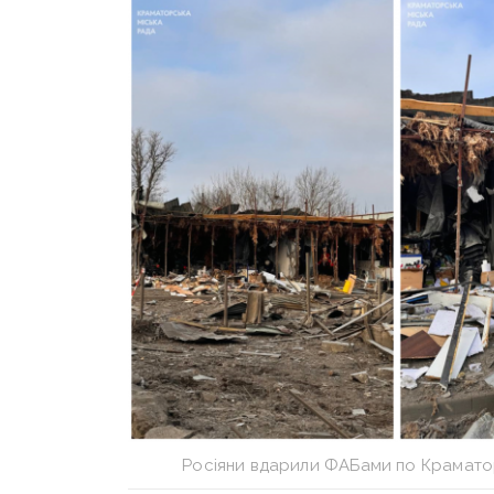
Росіяни вдарили ФАБами по Крамато