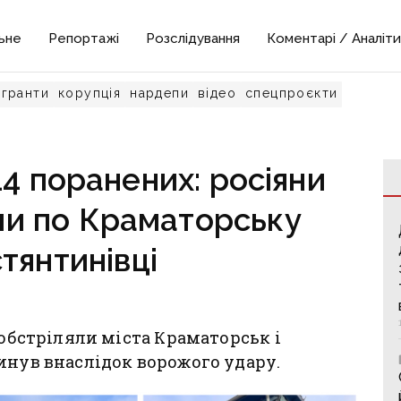
ьне
Репортажі
Розслідування
Коментарі / Аналіти
гранти
корупція
нардепи
відео
спецпроєкти
14 поранених: росіяни
и по Краматорську
тянтинівці
 обстріляли міста Краматорськ і
инув внаслідок ворожого удару.