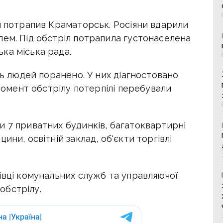
л потрапив Краматорськ. Росіяни вдарили
ем. Під обстріл потрапила густонаселена
ка міська рада.
ть людей поранено. У них діагностовано
 момент обстрілу потерпілі перебували
и 7 приватних будинків, багатоквартирні
ини, освітній заклад, об'єкти торгівлі
івці комунальних служб та управляючої
 обстрілу.