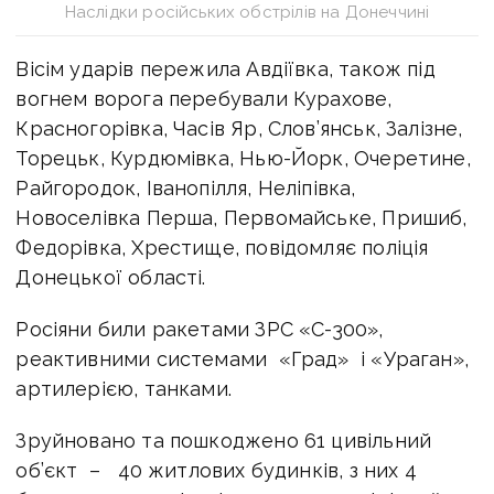
Наслідки російських обстрілів на Донеччині
Вісім ударів пережила Авдіївка, також під
вогнем ворога перебували Курахове,
Красногорівка, Часів Яр, Слов’янськ, Залізне,
Торецьк, Курдюмівка, Нью-Йорк, Очеретине,
Райгородок, Іванопілля, Неліпівка,
Новоселівка Перша, Первомайське, Пришиб,
Федорівка, Хрестище, повідомляє поліція
Донецької області.
Росіяни били ракетами ЗРС «С-300»,
реактивними системами «Град» і «Ураган»,
артилерією, танками.
Зруйновано та пошкоджено 61 цивільний
об’єкт – 40 житлових будинків, з них 4