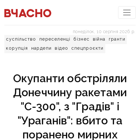
понеділок, 10 серпня 2026 р.
суспільство
переселенці
бізнес
війна
гранти
корупція
нардепи
відео
спецпроєкти
Окупанти обстріляли
Донеччину ракетами
"С-300", з "Градів" і
"Ураганів": вбито та
поранено мирних