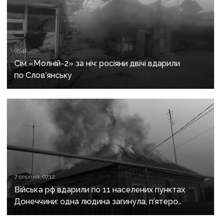
05:41
Сім «Молній-2» за ніч: росіяни двічі вдарили
по Слов’янську
7 серпня, 07:12
Війська рф вдарили по 11 населених пунктах
Донеччини: одна людина загинула, п’ятеро
поранені