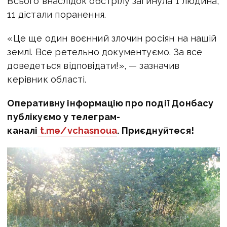
Всього внаслідок обстрілу загинула 1 людина,
11 дістали поранення.
«Це ще один воєнний злочин росіян на нашій
землі. Все ретельно документуємо. За все
доведеться відповідати!», — зазначив
керівник області.
Оперативну інформацію про події Донбасу
публікуємо у телеграм-
каналі
t.me/vchasnoua
. Приєднуйтеся!