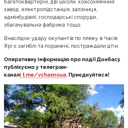
багатоквартирні, дві школи, коксохімічний
завод, електропідстанція, залізниця,
адмінбудівлі, господарські споруди,
збагачувальна фабрика тощо.
Внаслідок удару окупантів по пляжу в Часів
Ярі є загиблі та поранені, постраждали діти.
Оперативну інформацію про події Донбасу
публікуємо у телеграм-
канал
і t.me/vchasnoua
. Приєднуйтеся!