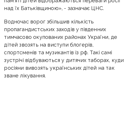
пам'яті дітей відображаються переваги росії
над їх Батьківщиною», - зазначає ЦНС.
Водночас ворог збільшив кількість
пропагандистських заходів у південних
тимчасово окупованих районах України, де
дітей звозять на виступи блогерів,
спортсменів та музикантів із рф. Такі самі
зустрічі відбуваються у дитячих таборах, куди
росіяни вивозять українських дітей на так
зване лікування.
Оперативну інформацію про події
Донбасу публікуємо у телеграм-
каналі
t.me/vchasnoua.
Приєднуйтеся!
новини Донбасу
російська пропаганда