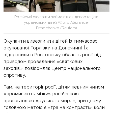
Російські окупанти займаються депортацією
українських дітей (Фото:Alexander
Ermochenko/Reuters)
Окупанти вивезли 414 дітей із тимчасово
окупованої Горлівки на Донеччині. Їх
відправили в Ростовську область росії під
приводом проведення «святкових
заходів», повідомляє Центр національного
спротиву.
Там, на території росії, дітям певним чином
«промивають мізки» російською
пропагандою «русского мира», при цьому
головною метою є «гра на контрасті», коли