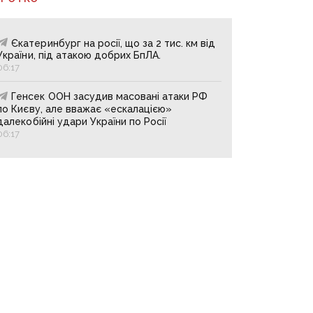
Єкатеринбург на росії, що за 2 тис. км від
України, під атакою добрих БпЛА.
06:17
Генсек ООН засудив масовані атаки РФ
по Києву, але вважає «ескалацією»
далекобійні удари України по Росії
06:17