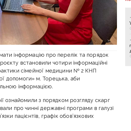
имати інформацію про перелік та порядок
проєкту встановили чотири інформаційні
практики сімейної медицини № 2 КНП
ї допомоги» м. Торецька, аби
альною інформацією.
рії ознайомили з порядком розгляду скарг
вали про чинні державні програми в галузі
язки пацієнтів, графік обов’язкових