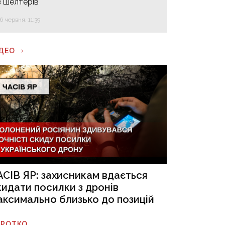
з шелтерів
16 червня, 11:39
ІДЕО
АСІВ ЯР: захисникам вдається
кидати посилки з дронів
аксимально близько до позицій
ОРОТКО