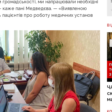
 громадськості, ми напрацювали необхідні
 — каже пані Медведєва. — «Виявленою
ь пацієнтів про роботу медичних установ
В
Ч
с
м
К