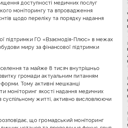
ищення доступності медичних послуг
кого моніторингу та впровадження
єнтів щодо переліку та порядку надання
ної підтримки ГО «Взаємодія-Плюс» в межах
збудови миру за фінансової підтримки
аселення та майже 8 тисяч внутрішньо
озвитку громади актуальним питанням
еформи. Тому активні мешканці
ти моніторинг якості надання медичних
і в суспільному житті, активно висловлюючи
розповідає, що громадський моніторинг
едичних установ та проведення фокус-груп.