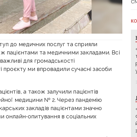
с
КО
туп до медичних послуг та сприяли
іж пацієнтами та медичними закладами. Всі
 важливі для громадськості
ті проєкту ми впровадили сучасні засоби
цієнтів, а також залучили пацієнтів
мейної медицини № 2. Через пандемію
ікарських закладів пацієнтами значно
ли онлайн-опитування в соціальних