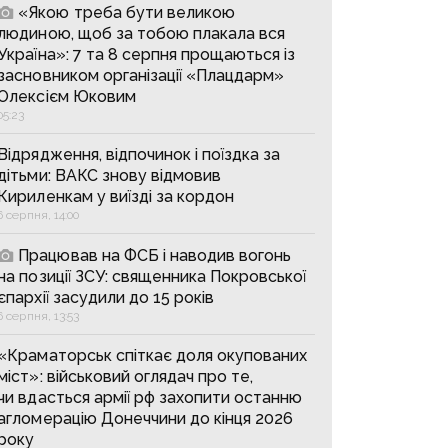
«Якою треба бути великою
людиною, щоб за тобою плакала вся
Україна»: 7 та 8 серпня прощаються із
засновником організації «Плацдарм»
Олексієм Юковим
05:23
Відрядження, відпочинок і поїздка за
дітьми: ВАКС знову відмовив
Кириленкам у виїзді за кордон
6 серпня, 14:00
Працював на ФСБ і наводив вогонь
на позиції ЗСУ: священника Покровської
єпархії засудили до 15 років
6 серпня, 13:53
«Краматорськ спіткає доля окупованих
міст»: військовий оглядач про те,
чи вдасться армії рф захопити останню
агломерацію Донеччини до кінця 2026
року