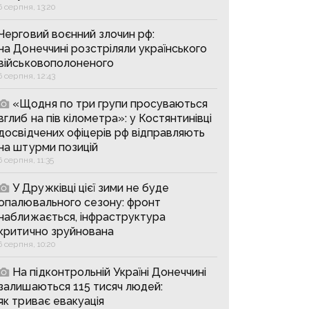
6 серпня, 13:20
Черговий воєнний злочин рф:
на Донеччині розстріляли українського
військовополоненого
6 серпня, 12:43
«Щодня по три групи просуваються
вглиб на пів кілометра»: у Костянтинівці
досвідчених офіцерів рф відправляють
на штурми позицій
6 серпня, 11:35
У Дружківці цієї зими не буде
опалювального сезону: фронт
наближається, інфраструктура
критично зруйнована
6 серпня, 10:20
На підконтрольній Україні Донеччині
залишаються 115 тисяч людей:
як триває евакуація