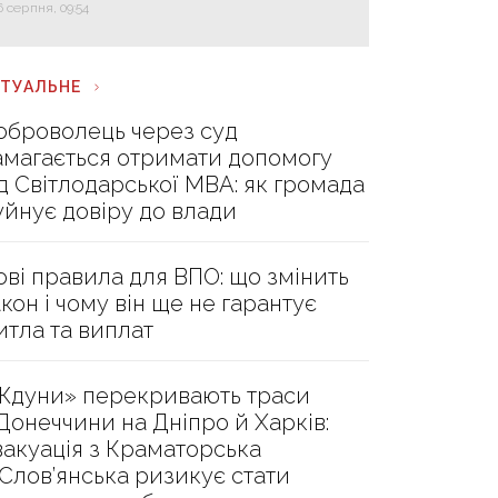
6 серпня, 09:54
КТУАЛЬНЕ
оброволець через суд
амагається отримати допомогу
ід Світлодарської МВА: як громада
уйнує довіру до влади
ові правила для ВПО: що змінить
акон і чому він ще не гарантує
итла та виплат
Ждуни» перекривають траси
 Донеччини на Дніпро й Харків:
вакуація з Краматорська
 Слов’янська ризикує стати