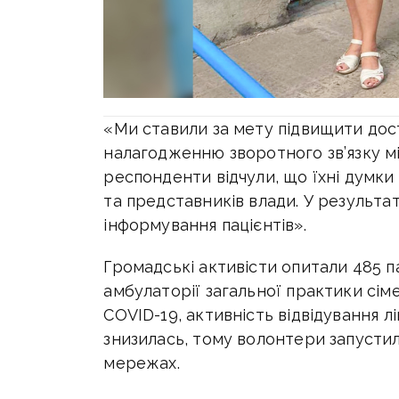
«Ми ставили за мету підвищити дос
налагодженню зворотного зв’язку м
респонденти відчули, що їхні думки
та представників влади. У результа
інформування пацієнтів».
Громадські активісти опитали 485 па
амбулаторії загальної практики сі
COVID-19, активність відвідування л
знизилась, тому волонтери запусти
мережах.