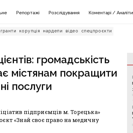
ьне
Репортажі
Розслідування
Коментарі / Аналіти
гранти
корупція
нардепи
відео
спецпроєкти
ієнтів: громадськість
ає містянам покращити
ні послуги
ніціатив підприємців м. Торецька»
роєкт «Знай своє право на медичну