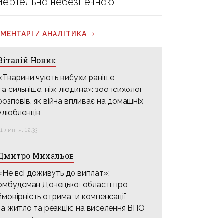
мертельно небезпечною
МЕНТАРІ / АНАЛІТИКА
Віталій Новик
«Тварини чують вибухи раніше
та сильніше, ніж людина»: зоопсихолог
розповів, як війна впливає на домашніх
улюбленців
31 липня, 12:33
Дмитро Михальов
«Не всі доживуть до виплат»:
омбудсман Донецької області про
ймовірність отримати компенсації
за житло та реакцію на виселення ВПО