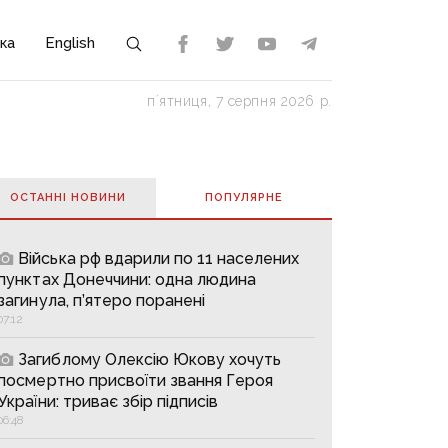
ка
English
пʼятниця, 7 серпня 2026 р.
ОСТАННІ НОВИНИ
ПОПУЛЯРНE
Війська рф вдарили по 11 населених
пунктах Донеччини: одна людина
загинула, п’ятеро поранені
07:12
Загиблому Олексію Юкову хочуть
посмертно присвоїти звання Героя
України: триває збір підписів
06:48