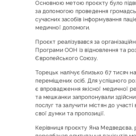
Основною метою проєкту було підв
за допомогою проведення громадсь
сучасних засобів інформування паці
медичної допомоги.
Проєкт реалізувався за організацій
Програми ООН із відновлення та ро
Європейського Союзу.
Торецьк налічує близько 67 тисяч н
переміщених осіб. Для успішного р
є впровадження якісної медичної р
та мешканки запропонували здійсни
послуг та залучити містян до участ
свої думки та пропозиції.
Керівниця проєкту Яна Медведєва, 
передбачав опитування пацієнтів м