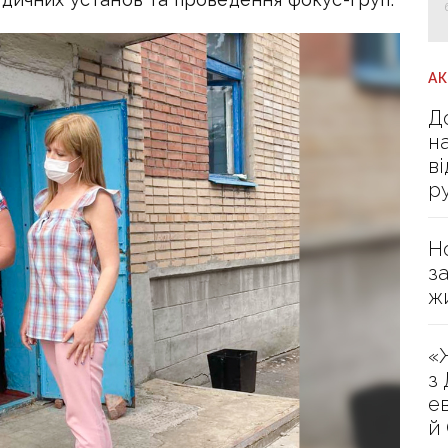
А
Д
н
в
р
Н
з
ж
«
з
е
й