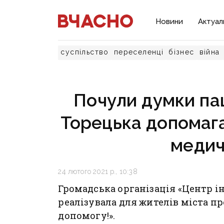
Новини
Актуал
суспільство
переселенці
бізнес
війна
Почули думки пац
Торецька допомаг
медич
24 лютого 2021 р., 10:38
Громадська організація «Центр і
реалізувала для жителів міста п
допомогу!».