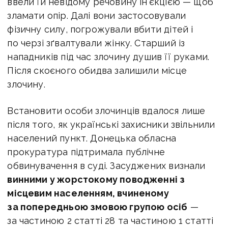
ввели їй невідому речовину ін'єкцією — щоб
зламати опір. Далі вони застосовували
фізичну силу, погрожували вбити дітей і
по черзі зґвалтували жінку. Старший із
нападників під час злочину душив її руками.
Після скоєного обидва залишили місце
злочину.
Встановити особи злочинців вдалося лише
після того, як українські захисники звільнили
населений пункт. Донецька обласна
прокуратура підтримала публічне
обвинувачення в суді. Засуджених визнали
винними у
жорстокому поводженні з
місцевим населенням, вчиненому
за попередньою змовою групою осіб
—
за частиною 2 статті 28 та частиною 1 статті