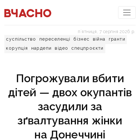
пʼятниця, 7 серпня 2026 р.
суспільство
переселенці
бізнес
війна
гранти
корупція
нардепи
відео
спецпроєкти
Погрожували вбити
дітей — двох окупантів
засудили за
зґвалтування жінки
на Донеччині