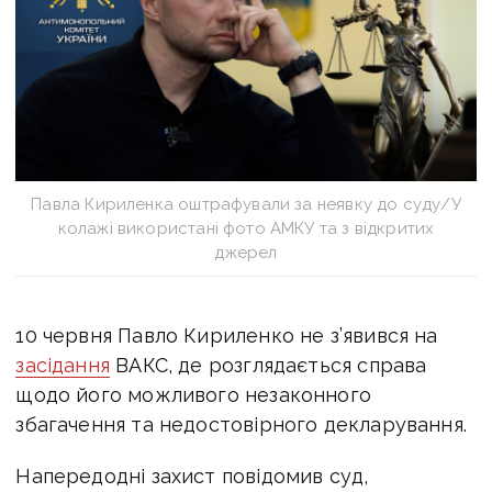
Павла Кириленка оштрафували за неявку до суду/У
колажі використані фото АМКУ та з відкритих
джерел
10 червня Павло Кириленко не з’явився на
засідання
ВАКС, де розглядається справа
щодо його можливого незаконного
збагачення та недостовірного декларування.
Напередодні захист повідомив суд,