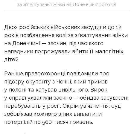
за зґвалтування жінки на Донеччині/фото ОГ
Двох російських військових засудили до 12
років позбавлення волі за зґвалтування жінки
на Донеччині — злочин, під час якого
нападники погрожували вбити її малолітніх
дітей.
Раніше правоохоронці повідомили про
підозру окупанту з Чечні, який тримав
у полоні та катував цивільного. Вирок
у справі ухвалили заочно — обидва засуджені
перебувають у росії. Окрім ув’язнення, суд
зобов’язав кожного з них виплатити
потерпілій по 500 тисяч гривень.