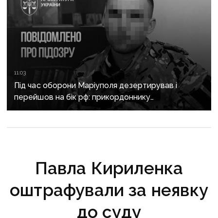
11:03
Під час оборони Маріуполя дезертирував і
перейшов на бік рф: прикордоннику
з «Азовсталі» повідомили про підозру
Павла Кириленка
оштрафували за неявку
до суду