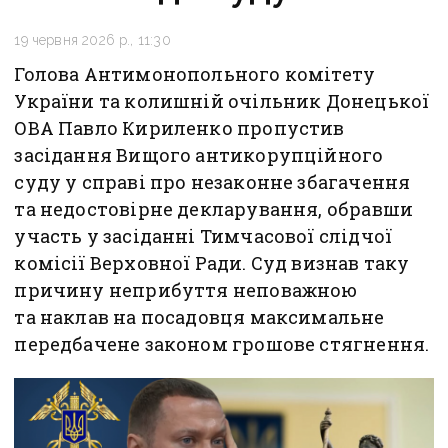
19 червня 2026 р., 11:30
Голова Антимонопольного комітету
України та колишній очільник Донецької
ОВА Павло Кириленко пропустив
засідання Вищого антикорупційного
суду у справі про незаконне збагачення
та недостовірне декларування, обравши
участь у засіданні Тимчасової слідчої
комісії Верховної Ради. Суд визнав таку
причину неприбуття неповажною
та наклав на посадовця максимальне
передбачене законом грошове стягнення.