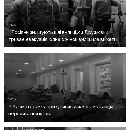
13:05
«Росіяни знищують цілі вулиці»: з Дружківки
триває евакуація, одна з жінок вирішила виїхати
після загибелі чоловіка
12:16
У Краматорську призупиняє діяльність станція
переливання крові