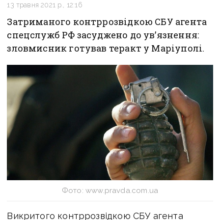
13 травня 2021 р., 12:16
Затриманого контррозвідкою СБУ агента
спецслужб РФ засуджено до ув’язнення:
зловмисник готував теракт у Маріуполі.
Фото: www.pravda.com.ua
Викритого контррозвідкою СБУ агента