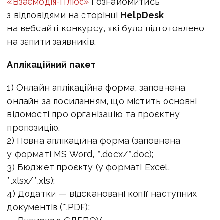
«Взаємодія-Плюс»
і ознайомитись
з відповідями на сторінці
HelpDesk
на вебсайті конкурсу, які було підготовлено
на запити заявників.
Аплікаційний пакет
1) Онлайн аплікаційна форма, заповнена
онлайн за посиланням, що містить основні
відомості про організацію та проєктну
пропозицію.
2) Повна аплікаційна форма (заповнена
у форматі MS Word, *.docx/*.doc);
3) Бюджет проєкту (у форматі Excel,
*.xlsx/*.xls);
4) Додатки — відскановані копії наступних
документів (*.PDF):