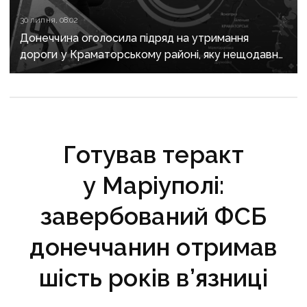
30 липня, 08:02
Донеччина оголосила підряд на утримання
дороги у Краматорському районі, яку нещодавно
вже ремонтували
Готував теракт
у Маріуполі:
завербований ФСБ
донеччанин отримав
шість років в’язниці