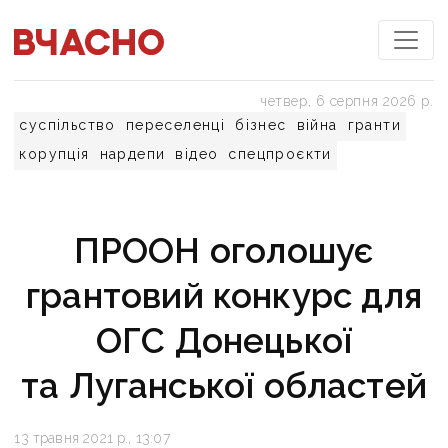
четвер, 6 серпня 2026 р.
суспільство
переселенці
бізнес
війна
гранти
корупція
нардепи
відео
спецпроєкти
ПРООН оголошує
грантовий конкурс для
ОГС Донецької
та Луганської областей
13 травня 2021 р., 13:07