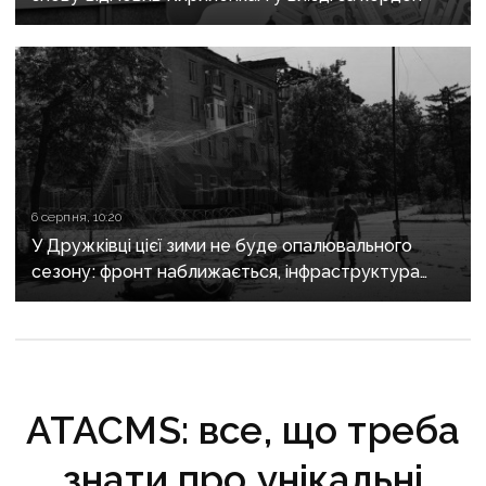
6 серпня, 10:20
У Дружківці цієї зими не буде опалювального
сезону: фронт наближається, інфраструктура
критично зруйнована
ATACMS: все, що треба
знати про унікальні