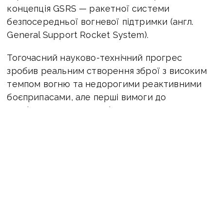
концепція GSRS — ракетної системи
безпосередньої вогневої підтримки (англ.
General Support Rocket System).
Тогочасний науково-технічний прогрес
зробив реальним створення зброї з високим
темпом вогню та недорогими реактивними
боєприпасами, але перші вимоги до
майбутнього проєкту були відносно
скромними: система повинна була уражати
легкозахищені цілі — комунікації, командні
пункти, легкоброньовану техніку, системи
ППО, живу силу противника.
Контракт на розробку нової ракетної
системи у вересні 1977 року дістався двом
компаніям — «Boeing Aerospace» і «Loral