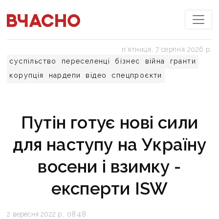
пʼятниця, 7 серпня 2026 р.
суспільство
переселенці
бізнес
війна
гранти
корупція
нардепи
відео
спецпроєкти
Путін готує нові сили
для наступу на Україну
восени і взимку -
експерти ISW
2 вересня 2022 р., 08:48