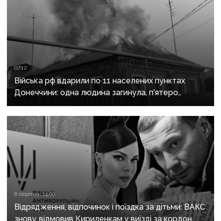
07:12
Війська рф вдарили по 11 населених пунктах
Донеччини: одна людина загинула, п’ятеро
поранені
6 серпня, 14:00
Відрядження, відпочинок і поїздка за дітьми: ВАКС
знову відмовив Кириленкам у виїзді за кордон