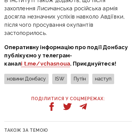
В Інституті також додають, що після
захоплення Лисичанська російська армія
досягла незначних успіхів навколо Авдіївки,
після чого просування окупантів
застопорилось.
Оперативну інформацію про події Донбасу
публікуємо у телеграм-
канал
і t.me/vchasnoua
. Приєднуйтеся!
новини Донбасу
ISW
Путін
наступ
ПОДІЛИТИСЯ У СОЦМЕРЕЖАХ:
ТАКОЖ ЗА ТЕМОЮ