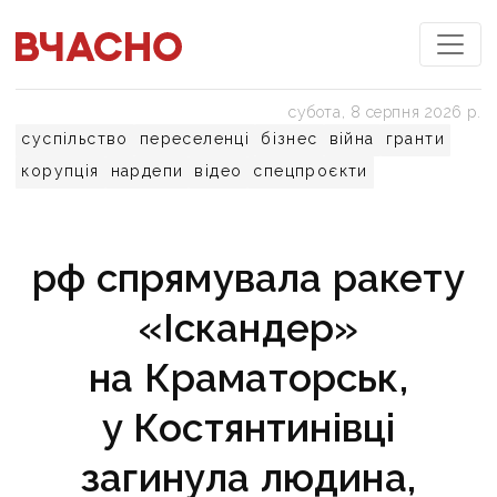
субота, 8 серпня 2026 р.
суспільство
переселенці
бізнес
війна
гранти
корупція
нардепи
відео
спецпроєкти
рф спрямувала ракету
«Іскандер»
на Краматорськ,
у Костянтинівці
загинула людина,