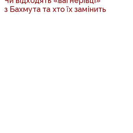
Чи відходять «вагнерівці»
з Бахмута та хто їх замінить
Міністерство оборони Великої Британії
оцінило, що станом на 24 травня сили «ДНР»
увійшли в місто Бахмут і почали операції
з очищення. Аналітики раніше спостерігали за
підрозділами 132 окремої гвардійської
мотострілецької бригади 1-го армійського
корпусу «ДНР», які діяли на Бахмутському
напрямку після того, як вони раніше вели
бойові дії в районі Авдіївки.
Наразі незрозуміло, чи діють підрозділи 132
бригади всередині міста, але голова «ДНР»
Денис Пушилін раніше підняв прапор «ДНР»
у Бахмуті, що, ймовірно, свідчить про те,