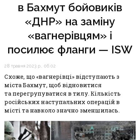
в Бахмут бойовиків
«ДНР» на заміну
«вагнерівцям» і
посилює фланги — ISW
28 травня 2023 р., 06:02
Схоже, що «вагнерівці» відступають з
міста Бахмут, щоб відновитися
та перегрупуватися в тилу. Кількість
російських наступальних операцій в
місті та навколо значно зменшилась.