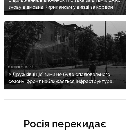
Відрядження, відпочинок і поїздка за дітьми: ВАКС
знову відмовив Кириленкам у виїзді за кордон
6 серпня, 10:20
У Дружківці цієї зими не буде опалювального
сезону: фронт наближається, інфраструктура
критично зруйнована
Росія перекидає