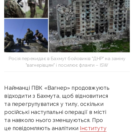
Росія перекидає в Бахмут бойовиків "ДНР" на заміну
"вагнерівцям" і посилює фланги – ISW
Найманці ПВК «Вагнер» продовжують
відходити з Бахмута, щоб відновитися
та перегрупуватися у тилу, оскільки
російські наступальні операції в місті
та навколо нього зменшуються.
Про
це повідомляють аналітики
Інституту