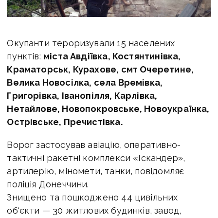
Окупанти тероризували 15 населених
пунктів:
міста Авдіївка, Костянтинівка,
Краматорськ, Курахове, смт Очеретине,
Велика Новосілка, села Времівка,
Григорівка, Іванопілля, Карлівка,
Нетайлове, Новопокровське, Новоукраїнка,
Острівське, Пречистівка.
Ворог застосував авіацію, оперативно-
тактичні ракетні комплекси «Іскандер»,
артилерію, міномети, танки, повідомляє
поліція Донеччини.
Знищено та пошкоджено 44 цивільних
об‘єкти — 30 житлових будинків, завод,