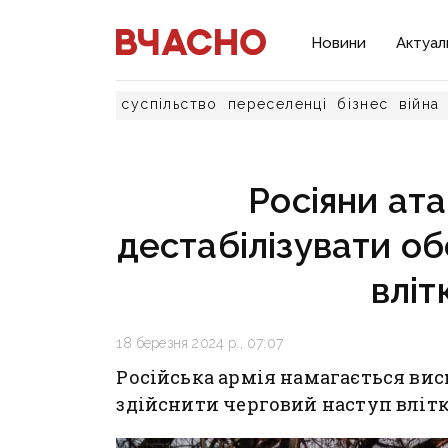
Новини
Актуал
суспільство
переселенці
бізнес
війна
Росіяни ат
дестабілізувати обо
вліт
18 березня 2024 р., 07:07
Російська армія намагається вис
здійснити черговий наступ влітк