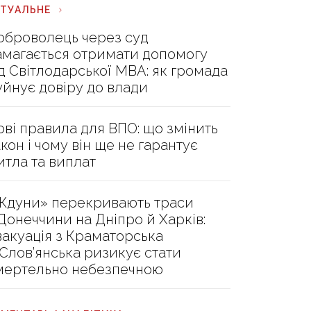
КТУАЛЬНЕ
оброволець через суд
амагається отримати допомогу
ід Світлодарської МВА: як громада
уйнує довіру до влади
ові правила для ВПО: що змінить
акон і чому він ще не гарантує
итла та виплат
Ждуни» перекривають траси
 Донеччини на Дніпро й Харків:
вакуація з Краматорська
 Слов’янська ризикує стати
мертельно небезпечною