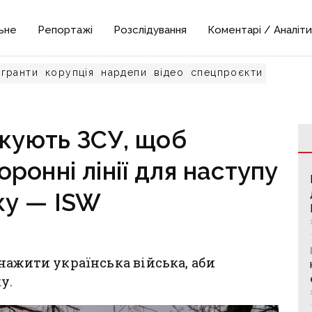
ьне
Репортажі
Розслідування
Коментарі / Аналіти
гранти
корупція
нардепи
відео
спецпроєкти
акують ЗСУ, щоб
ронні лінії для наступу
ку — ISW
нажити українська війська, аби
у.