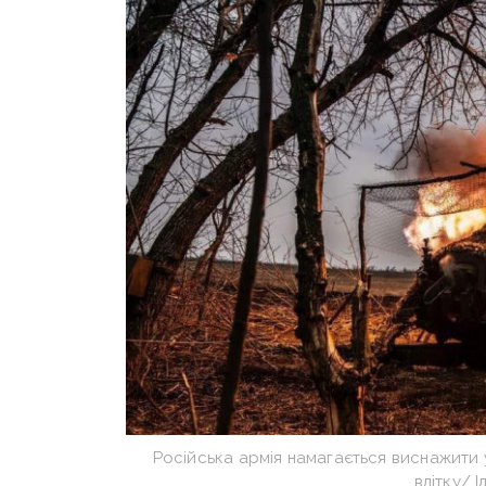
Російська армія намагається виснажити 
влітку/ 