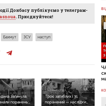
В
одії Донбасу публікуємо у телеграм-
hasnoua
. Приєднуйтеся!
Бахмут
ЗСУ
наступ
Ч
с
м
К
5 серпня, 07:35
дина загинула,
Троє загиблих і 31
знали поранень:
поранений — наслідки