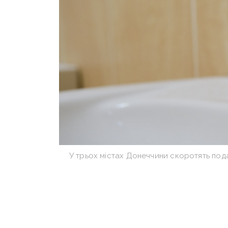
У трьох містах Донеччини скоротять под
За інформацією Донецької ОВА, чер
водогоні D 1400 мм на дільниці від 
у трьох населених пунктах Донеччи