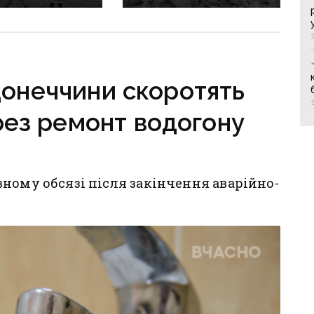
злочини
масованих обстрілів
онеччині
Донеччини
Донеччини скоротять
рез ремонт водогону
ному обсязі після закінчення аварійно-