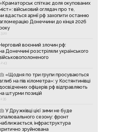
«Краматорськ спіткає доля окупованих
міст»: військовий оглядач про те,
чи вдасться армії рф захопити останню
агломерацію Донеччини до кінця 2026
року
13:20
Черговий воєнний злочин рф:
на Донеччині розстріляли українського
військовополоненого
12:43
«Щодня по три групи просуваються
вглиб на пів кілометра»: у Костянтинівці
досвідчених офіцерів рф відправляють
на штурми позицій
11:35
У Дружківці цієї зими не буде
опалювального сезону: фронт
наближається, інфраструктура
критично зруйнована