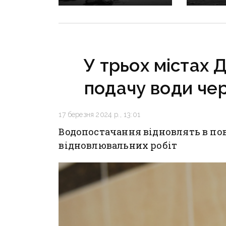
сезону: фронт
воєнні 
наближається,
рф на Д
інфраструктура
критично зруйнована
У трьох містах 
подачу води че
17 березня 2024 р., 13:01
Водопостачання відновлять в пов
відновлювальних робіт