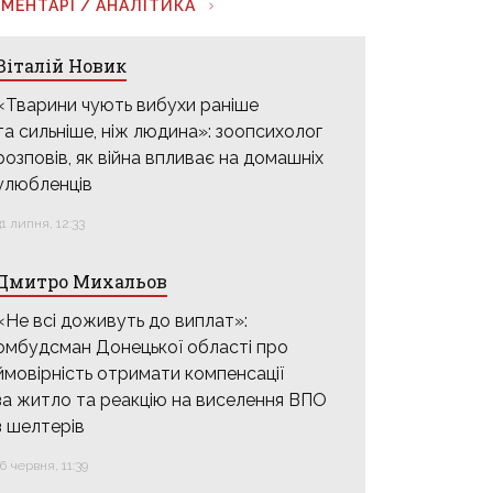
МЕНТАРІ / АНАЛІТИКА
Віталій Новик
«Тварини чують вибухи раніше
та сильніше, ніж людина»: зоопсихолог
розповів, як війна впливає на домашніх
улюбленців
31 липня, 12:33
Дмитро Михальов
«Не всі доживуть до виплат»:
омбудсман Донецької області про
ймовірність отримати компенсації
за житло та реакцію на виселення ВПО
з шелтерів
16 червня, 11:39