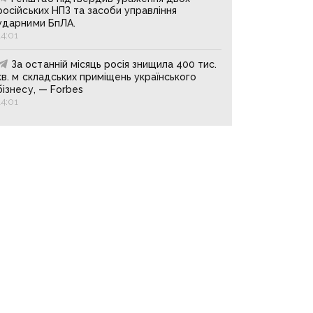
російських НПЗ та засоби управління
ударними БпЛА.
14:01
За останній місяць росія знищила 400 тис.
кв. м складських приміщень українського
бізнесу, — Forbes
14:01