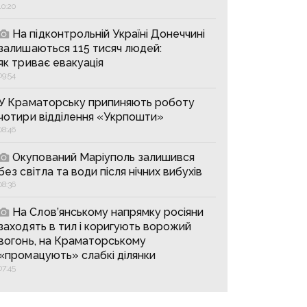
10:20
На підконтрольній Україні Донеччині
залишаються 115 тисяч людей:
як триває евакуація
09:54
У Краматорську припиняють роботу
чотири відділення «Укрпошти»
08:46
Окупований Маріуполь залишився
без світла та води після нічних вибухів
08:36
На Слов’янському напрямку росіяни
заходять в тил і коригують ворожий
вогонь, на Краматорському
«промацують» слабкі ділянки
07:45