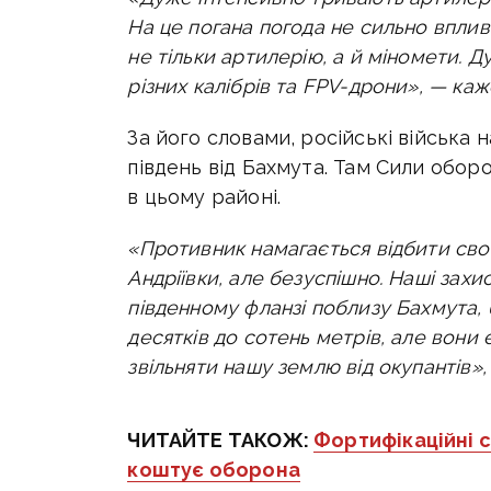
На це погана погода не сильно вплив
не тільки артилерію, а й міномети.
різних калібрів та FPV-дрони», — ка
За його словами, російські війська 
південь від Бахмута. Там Сили обо
в цьому районі.
«Противник намагається відбити свої 
Андріївки, але безуспішно. Наші захи
південному фланзі поблизу Бахмута, б
десятків до сотень метрів, але вони
звільняти нашу землю від окупантів»
ЧИТАЙТЕ ТАКОЖ:
Фортифікаційні с
коштує оборона