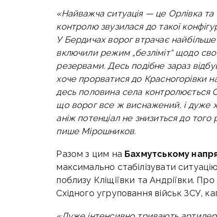
«Найважча ситуація — це Орлівка та 
контролю звузилася до такої конфігур
У Бердичах ворог втрачає найбільше с
включили режим „безліміт“ щодо свої
резервами.
Десь подібне зараз відбу
хоче прорватися до Красногорівки н
десь половина села контролюється
що ворог все ж виснажений, і дуже 
аніж потенціал не знизиться до того 
пише Мірошников.
Разом з цим на
Бахмутському напр
максимально стабілізувати ситуаці
поблизу Кліщіївки та Андріївки.
Про 
Східного угруповання військ ЗСУ, ка
«
Дуже інтенсивно тривають артилері