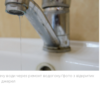
ачу води через ремонт водогону/фото з відкритих
джерел
ез ремонтні роботи на магістральному
2-го до 3-го підйому скоротять подачу води
ни.