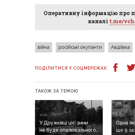
Оперативну інформацію про п
каналі
t.me/vc
війна
російські окупанти
Авдіївка
ПОДІЛИТИСЯ У СОЦМЕРЕЖАХ:
ТАКОЖ ЗА ТЕМОЮ
10:20
07:16
У Дружківці цієї зими
Одна лю
не буде опалювального
ще 9 за