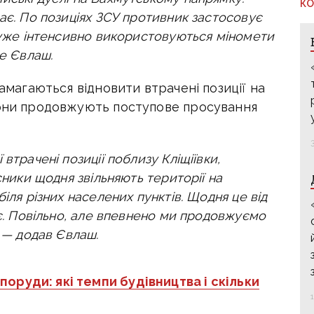
КО
ає. По позиціях ЗСУ противник застосовує
 Дуже інтенсивно використовуються міномети
же Євлаш.
намагаються відновити втрачені позиції на
рони продовжують поступове просування
втрачені позиції поблизу Кліщіївки,
сники щодня звільняють території на
іля різних населених пунктів. Щодня це від
 є. Повільно, але впевнено ми продовжуємо
, — додав Євлаш.
поруди: які темпи будівництва і скільки