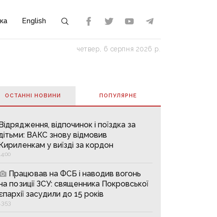
ка
English
четвер, 6 серпня 2026 р.
ОСТАННІ НОВИНИ
ПОПУЛЯРНE
Відрядження, відпочинок і поїздка за
дітьми: ВАКС знову відмовив
Кириленкам у виїзді за кордон
14:00
Працював на ФСБ і наводив вогонь
на позиції ЗСУ: священника Покровської
єпархії засудили до 15 років
13:53