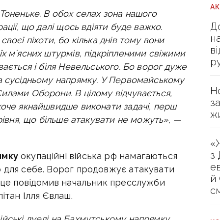
А
Тоненьке. В обох селах зона нашого
Д
ації, що далі щось вдіяти буде важко.
н
воєї піхоти, бо кілька днів тому вони
в
х мʼясних штурмів, підкріпленими свіжими
р
вається і біля Невельського.
Бо ворог дуже
а сусідньому напрямку.
У Первомайському
Н
 Силами Оборони.
В цілому відчувається,
з
хоче якнайшвидше виконати задачі, перш
ж
рівня, що більше атакувати не можуть», —
«
з
ямку
окупаційні війська рф намагаються
е
ю для себе. Ворог продовжує атакувати
й
це повідомив начальник пресслужби
с
пітан Ілля Євлаш.
йські дуелі на Бахмутському напрямку.