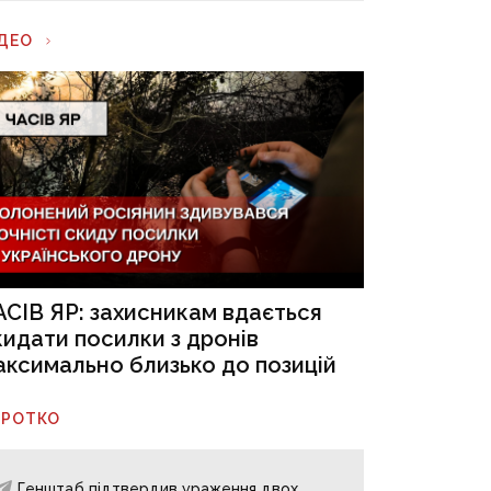
ІДЕО
АСІВ ЯР: захисникам вдається
кидати посилки з дронів
аксимально близько до позицій
ОРОТКО
Генштаб підтвердив ураження двох