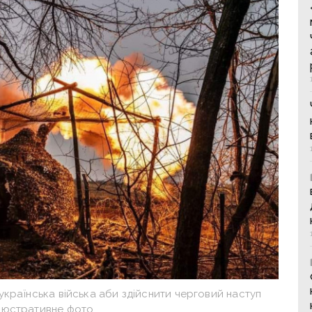
українська війська аби здійснити черговий наступ
Ілюстративне фото