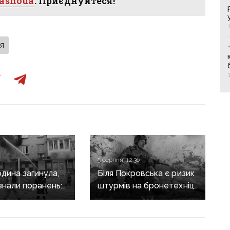
hasnoua
. Приєднуйтеся!
ія
5 серпня, 12:36
дина загинула,
Біля Покровська є ризик
знали поранень:
штурмів на бронетехніці:
злочини
попередження
онеччині
військових про зміну
характеру боїв