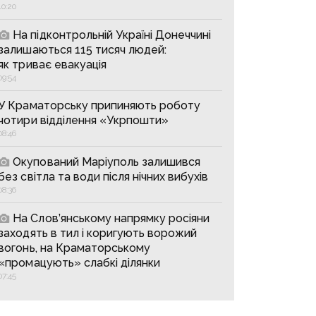
10:20
На підконтрольній Україні Донеччині
залишаються 115 тисяч людей:
як триває евакуація
09:54
У Краматорську припиняють роботу
чотири відділення «Укрпошти»
08:46
Окупований Маріуполь залишився
без світла та води після нічних вибухів
08:36
На Слов’янському напрямку росіяни
заходять в тил і коригують ворожий
вогонь, на Краматорському
«промацують» слабкі ділянки
07:45