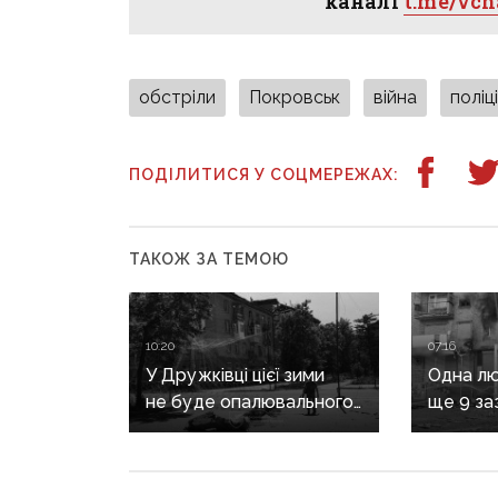
каналі
t.me/vc
обстріли
Покровськ
війна
поліц
ПОДІЛИТИСЯ У СОЦМЕРЕЖАХ:
ТАКОЖ ЗА ТЕМОЮ
10:20
07:16
У Дружківці цієї зими
Одна лю
не буде опалювального
ще 9 за
сезону: фронт
воєнні 
наближається,
рф на Д
інфраструктура