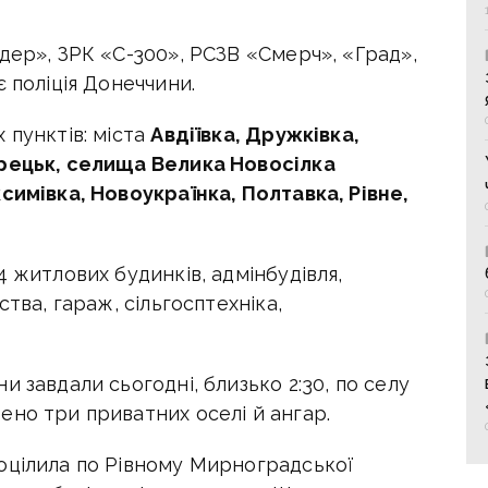
дер», ЗРК «С-300», РСЗВ «Смерч», «Град»,
 поліція Донеччини.
 пунктів: міста
Авдіївка, Дружківка,
орецьк, селища Велика Новосілка
симівка, Новоукраїнка, Полтавка, Рівне,
4 житлових будинків, адмінбудівля,
ства, гараж, сільгосптехніка,
 завдали сьогодні, близько 2:30, по селу
ено три приватних оселі й ангар.
оцілила по Рівному Мирноградської