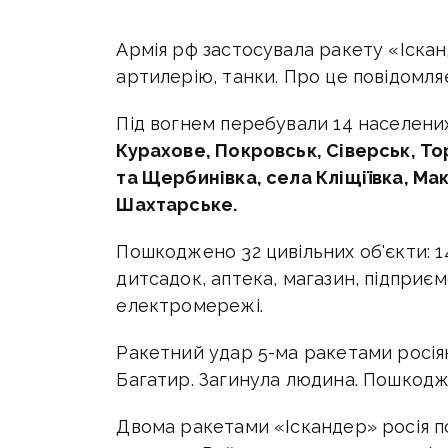
Армія рф застосувала ракету «Іскан
артилерію, танки. Про це повідомляє
Під вогнем перебували 14 населених
Курахове, Покровськ, Сіверськ, Т
та Щербинівка, села Кліщіївка, Мак
Шахтарське.
Пошкоджено 32 цивільних об'єкти: 1
дитсадок, аптека, магазин, підприєм
електромережі.
Ракетний удар 5-ма ракетами росіяни
Багатир. Загинула людина. Пошкодж
Двома ракетами «Іскандер» росія п