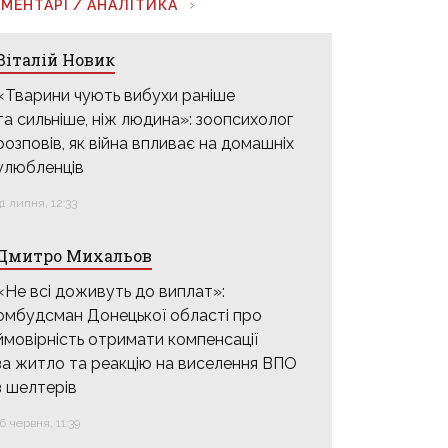
МЕНТАРІ / АНАЛІТИКА
Віталій Новик
«Тварини чують вибухи раніше
та сильніше, ніж людина»: зоопсихолог
розповів, як війна впливає на домашніх
улюбленців
31 липня, 12:33
Дмитро Михальов
«Не всі доживуть до виплат»:
омбудсман Донецької області про
ймовірність отримати компенсації
за житло та реакцію на виселення ВПО
з шелтерів
16 червня, 11:39