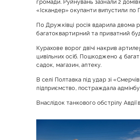
громади. Руйнувань зазнали 2 домів
«Іскандер» окупанти випустили по П
По Дружківці росія вдарила двома 
багатоквартирний та приватний бу
Курахове ворог двічі накрив артиле
цивільних осіб. Пошкоджено 4 бага
садок, магазин, аптеку.
В селі Полтавка під удар зі «Смерч
підприємство, постраждала адмінбуд
Внаслідок танкового обстрілу Авдії