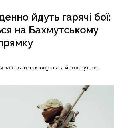
на напрямку
денно йдуть гарячі бої:
ся на Бахмутському
прямку
бивають атаки ворога, а й поступово