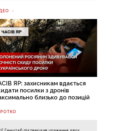
ІДЕО
АСІВ ЯР: захисникам вдається
кидати посилки з дронів
аксимально близько до позицій
ОРОТКО
Генштаб підтвердив ураження двох