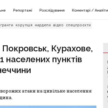
ьне
Репортажі
Розслідування
Коментарі / Аналіти
гранти
корупція
нардепи
відео
спецпроєкти
 Покровськ, Курахове,
1 населених пунктів
неччини
 ворожих атаки на цивільне населення
дина.