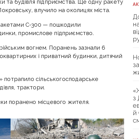
ки та будівля підприємства. Ще одну ракету
А
окровську, влучило на околицях міста.
Д
н
ракетами С-300 — пошкодили
в
динки, промислове підприємство.
р
рійським вогнем. Поранень зазнали 6
токвартирних і приватний будинки, дитячий
Н
з
ж
ів» потрапило сільськогосподарське
івля, трактори.
«
з
вки поранено місцевого жителя.
е
й
с