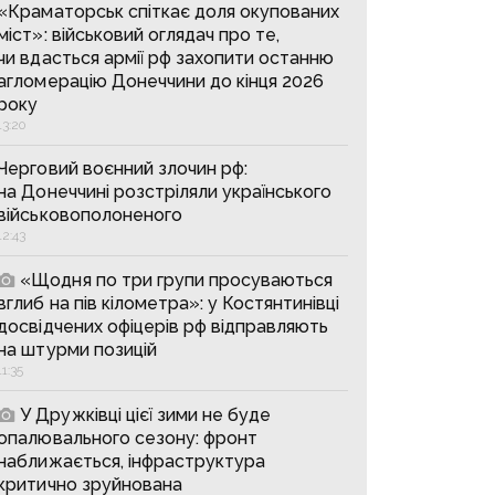
«Краматорськ спіткає доля окупованих
міст»: військовий оглядач про те,
чи вдасться армії рф захопити останню
агломерацію Донеччини до кінця 2026
року
13:20
Черговий воєнний злочин рф:
на Донеччині розстріляли українського
військовополоненого
12:43
«Щодня по три групи просуваються
вглиб на пів кілометра»: у Костянтинівці
досвідчених офіцерів рф відправляють
на штурми позицій
11:35
У Дружківці цієї зими не буде
опалювального сезону: фронт
наближається, інфраструктура
критично зруйнована