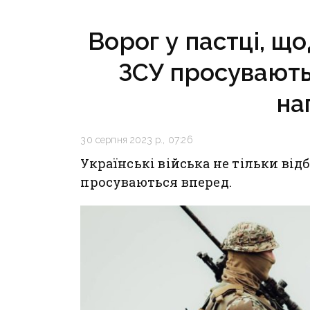
критично зруйнована
Ворог у пастці, що
ЗСУ просувають
на
30 серпня 2023 р., 07:26
Українські війська не тільки від
просуваються вперед.