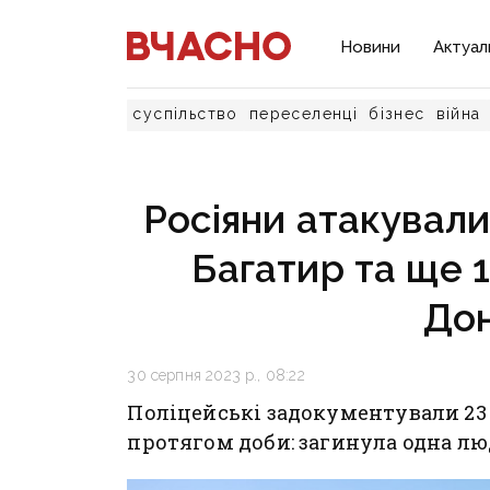
Новини
Актуал
суспільство
переселенці
бізнес
війна
Росіяни атакували
Багатир та ще 1
До
30 серпня 2023 р., 08:22
Поліцейські задокументували 23
протягом доби: загинула одна лю