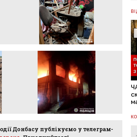
В
Ч
с
м
К
одії Донбасу публікуємо у телеграм-