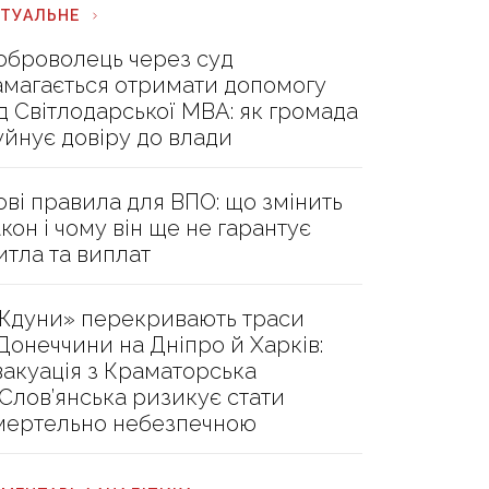
КТУАЛЬНЕ
оброволець через суд
амагається отримати допомогу
ід Світлодарської МВА: як громада
уйнує довіру до влади
ові правила для ВПО: що змінить
акон і чому він ще не гарантує
итла та виплат
Ждуни» перекривають траси
 Донеччини на Дніпро й Харків:
вакуація з Краматорська
 Слов’янська ризикує стати
мертельно небезпечною