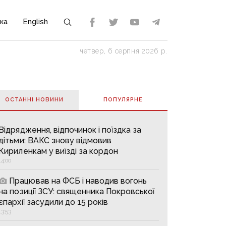
ка
English
четвер, 6 серпня 2026 р.
ОСТАННІ НОВИНИ
ПОПУЛЯРНE
Відрядження, відпочинок і поїздка за
дітьми: ВАКС знову відмовив
Кириленкам у виїзді за кордон
14:00
Працював на ФСБ і наводив вогонь
на позиції ЗСУ: священника Покровської
єпархії засудили до 15 років
13:53