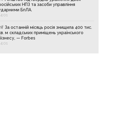
російських НПЗ та засоби управління
ударними БпЛА.
14:01
За останній місяць росія знищила 400 тис.
кв. м складських приміщень українського
бізнесу, — Forbes
14:01