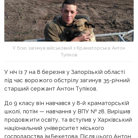
У бою загинув військовий з Краматорська Антон
Тупіков
У ніч із 7 на 8 березня у Запорізькій області
під час ворожого обстрілу загинув 35-річний
старший сержант Антон Тупіков.
До 9 класу він навчався у 8-й краматорській
школі, потім — навчання у ВПУ № 28. Вирішив
продовжити освіту, та вступив у Харківський
національний університет міського
господарства ім.Бекетова. Після цього Антон