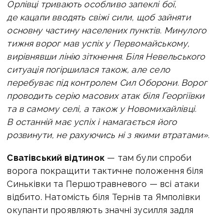
Орлівці тривають особливо запеклі бої,
де кацапи вводять свіжі сили, щоб зайняти
основну частину населених пунктів. Минулого
тижня ворог мав успіх у Первомайському,
вирівнявши лінію зіткнення. Біля Невельського
ситуація погіршилася також, але село
перебуває під контролем Сил Оборони. Ворог
проводить серію масових атак біля Георгіївки
та в самому селі, а також у Новомихайлівці.
В останній має успіх і намагається його
розвинути, не рахуючись ні з якими втратами».
Сватівський відтинок
— там були спроби
ворога покращити тактичне положення біля
Синьківки та Першотравневого — всі атаки
відбито. Натомість біля Тернів та Ямполівки
окупанти проявляють значні зусилля задля