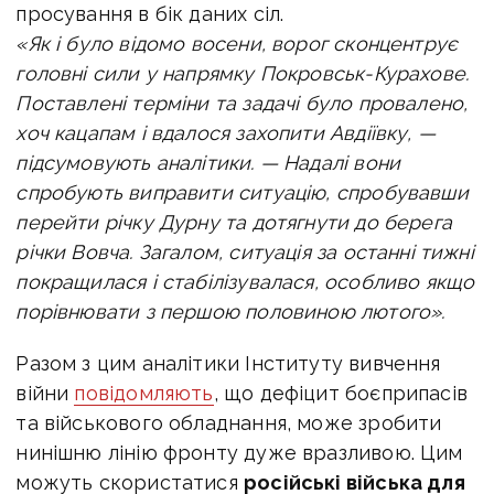
просування в бік даних сіл.
«Як і було відомо восени, ворог сконцентрує
головні сили у напрямку Покровськ-Курахове.
Поставлені терміни та задачі було провалено,
хоч кацапам і вдалося захопити Авдіївку, —
підсумовують аналітики. — Надалі вони
спробують виправити ситуацію, спробувавши
перейти річку Дурну та дотягнути до берега
річки Вовча. Загалом, ситуація за останні тижні
покращилася і стабілізувалася, особливо якщо
порівнювати з першою половиною лютого».
Разом з цим аналітики Інституту вивчення
війни
повідомляють
, що д
ефіцит боєприпасів
та військового обладнання, може зробити
нинішню лінію фронту дуже вразливою. Цим
можуть скористатися
російські війська для