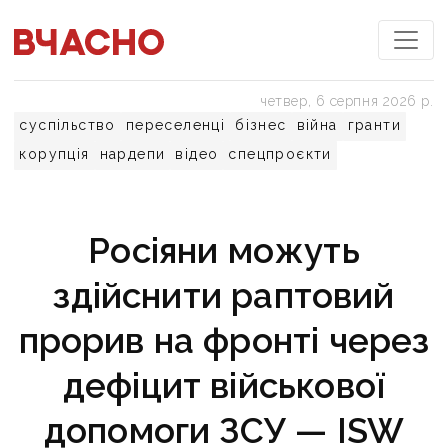
четвер, 6 серпня 2026 р.
суспільство
переселенці
бізнес
війна
гранти
корупція
нардепи
відео
спецпроєкти
Росіяни можуть
здійснити раптовий
прорив на фронті через
дефіцит військової
допомоги ЗСУ — ISW