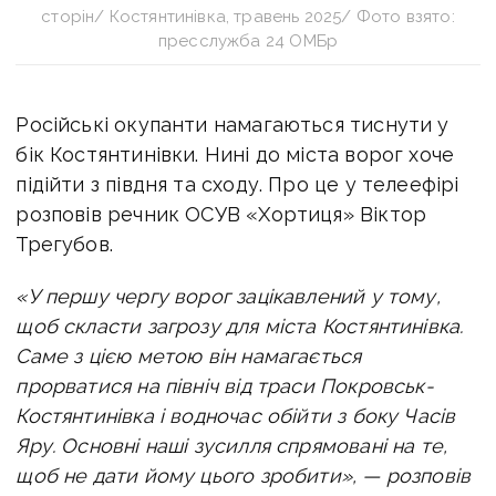
сторін/ Костянтинівка, травень 2025/ Фото взято:
пресслужба 24 ОМБр
Російські окупанти намагаються тиснути у
бік Костянтинівки. Нині до міста ворог хоче
підійти з півдня та сходу. Про це
у телеефірі
розповів речник ОСУВ «Хортиця» Віктор
Трегубов.
«У першу чергу ворог зацікавлений у тому,
щоб скласти загрозу для міста Костянтинівка.
Саме з цією метою він намагається
прорватися на північ від траси Покровськ-
Костянтинівка і водночас обійти з боку Часів
Яру. Основні наші зусилля спрямовані на те,
щоб не дати йому цього зробити», — розповів