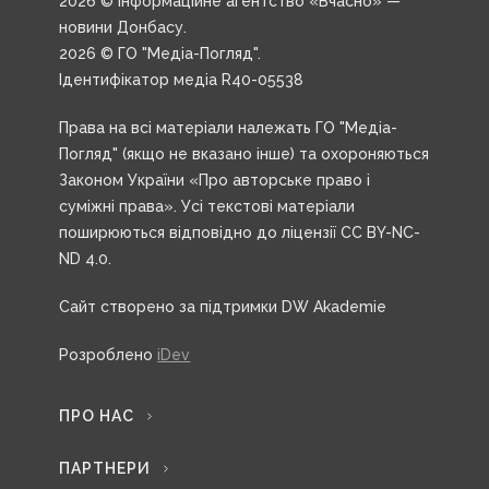
Дмитро Михальов
«Не всі доживуть до виплат»: омбудсман
Донецької області про ймовірність отримати
компенсації за житло та реакцію на виселення
ВПО з шелтерів
16 червня, 11:39
ВІДЕО