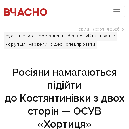
неділя, 9 серпня 2026 р.
суспільство
переселенці
бізнес
війна
гранти
корупція
нардепи
відео
спецпроєкти
Росіяни намагаються
підійти
до Костянтинівки з двох
сторін — ОСУВ
«Хортиця»