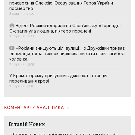
присвоєння Олексію Юкову звання Героя України
посмертно
8 серпня, 07:00
Відео. Росіяни вдарили по Слов’янську «Торнадо-
С»: загинула людина, п’ятеро поранені
7 серпня, 16:27
«Росіяни знищують цілі вулиці»: з Дружківки триває
евакуація, одна з жінок вирішила виїхати після загибелі
чоловіка
7 серпня, 13:05
У Краматорську призупиняє діяльність станція
переливання крові
7 серпня, 12:16
АКТУАЛЬНЕ
Доброволець через суд намагається отримати
допомогу від Світлодарської МВА: як громада руйнує
довіру до влади