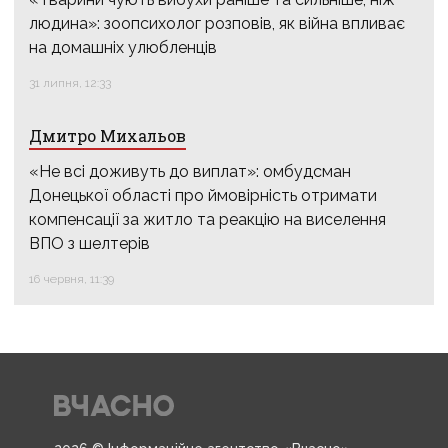
Нові правила для ВПО: що змінить закон і чому він
ще не гарантує житла та виплат
«Ждуни» перекривають траси з Донеччини на Дніпро
й Харків: евакуація з Краматорська й Слов’янська
ризикує стати смертельно небезпечною
КОМЕНТАРІ / АНАЛІТИКА
Віталій Новик
«Тварини чують вибухи раніше та сильніше, ніж
людина»: зоопсихолог розповів, як війна впливає
на домашніх улюбленців
31 липня, 12:33