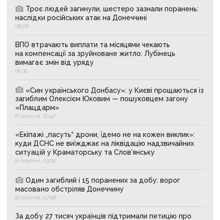
Троє людей загинули, шестеро зазнали поранень:
наслідки російських атак на Донеччині
08:28
ВПО втрачають виплати та місяцями чекають
на компенсації за зруйноване житло: Лубінець
вимагає змін від уряду
06:30
«Син українського Донбасу»: у Києві прощаються із
загиблим Олексієм Юковим — пошуковцем загону
«Плацдарм»
8 серпня, 10:47
«Екіпажі „пасуть“ дрони, їдемо не на кожен виклик»:
куди ДСНС не виїжджає на ліквідацію надзвичайних
ситуацій у Краматорську та Слов’янську
8 серпня, 09:00
Один загиблий і 15 поранених за добу: ворог
масовано обстріляв Донеччину
8 серпня, 07:08
За добу 27 тисяч українців підтримали петицію про