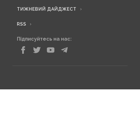
ЧАСІВ ЯР: захисникам вдається скидати посилки
з дронів максимально близько до позицій
КОРОТКО
У Харкові внаслідок удару зруйновані верхні
поверхи житлового будинку Відомо про 2 загиблих та
12 постраждалих.
05:53
В Одесі внаслідок російського удару постраждали
щонайменше 6 людей — начальник МВА Лисак
05:52
ГУР уразила Ільський НПЗ у Краснодарському краї
8 серпня, 12:49