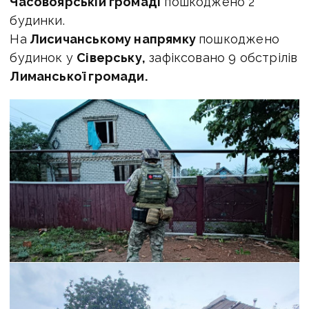
Часовоярській громаді
пошкоджено 2
будинки.
На
Лисичанському напрямку
пошкоджено
будинок у
Сіверську,
зафіксовано 9 обстрілів
Лиманської громади.