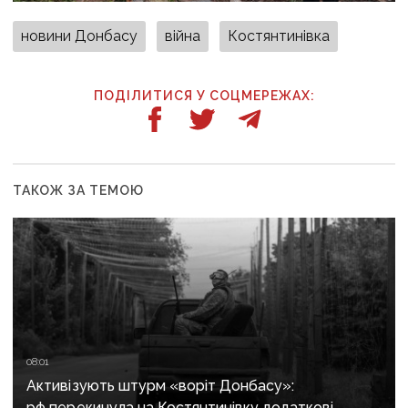
новини Донбасу
війна
Костянтинівка
ПОДІЛИТИСЯ У СОЦМЕРЕЖАХ:
ТАКОЖ ЗА ТЕМОЮ
08:01
Активізують штурм «воріт Донбасу»:
рф перекинула на Костянтинівку додаткові