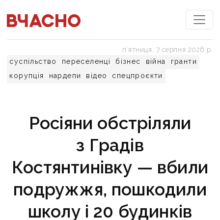
пʼятниця, 7 серпня 2026 р.
суспільство
переселенці
бізнес
війна
гранти
корупція
нардепи
відео
спецпроєкти
Росіяни обстріляли
з Градів
Костянтинівку — вбили
подружжя, пошкодили
школу і 20 будинків