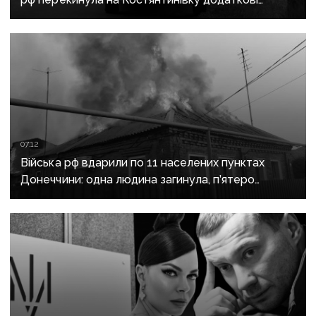
підрозділи й поновила атаки тритонними
авіабомбами
07:12
Війська рф вдарили по 11 населених пунктах
Донеччини: одна людина загинула, п’ятеро
поранені