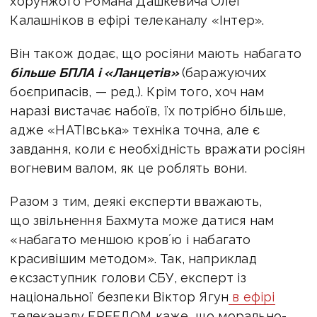
хорунжого Романа Дашкевича Олег
Калашніков в ефірі телеканалу «Інтер».
Він також додає, що росіяни мають набагато
більше БПЛА і «Ланцетів»
(баражуючих
боєприпасів, — ред.). Крім того, хоч нам
наразі вистачає набоїв, їх потрібно більше,
адже «НАТІвська» техніка точна, але є
завдання, коли є необхідність вражати росіян
вогневим валом, як це роблять вони.
Разом з тим, деякі експерти вважають,
що звільнення Бахмута може датися нам
«набагато меншою кровʼю і набагато
красивішим методом». Так, наприклад
ексзаступник голови СБУ, експерт із
національної безпеки Віктор Ягун
в ефірі
телеканалу FREEДОМ каже, що морально-