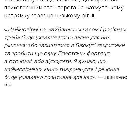
психологічний стан ворога на Бахмутському
напрямку зараз на низькому рівні.
«
Найімовірніше, найближчим часом і росіянам
треба буде ухвалювати складне для них
рішення: або залишатися в Бахмуті закритими
та зробити ще одну Брестську фортецю
в оточенні, або відходити. Я думаю, що,
найімовірніше, мине тиждень-два, і рішення
буде ухвалено позитивне для нас
», — зазначає
він.
Можливо, у звільненні Бахмута поможуть і
касетні боєприпаси, передані США, які
Україна вже
застосовує
на південному сході
України і планує використати
на Бахмутському напрямку.