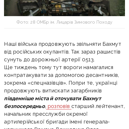
Фото: 28 ОМБр ім. Лицарів Зимового Походу
Наші війська продовжують звільняти Бахмут
від російських окупантів. Так зараз рашистів
сунуть до дорожньої артерії 0513.
Ще тиждень тому тут вороги намагалися
контратакувати за допомогою десантників,
зокрема «спецназівців». Попри те, українці
продовжують витискати загарбників
південніше міста й оточувати Бахмут
безпосередньо
,
розповів
старший лейтенант,
начальник пресслужби окремої
артилерійської бригади імені генерала-