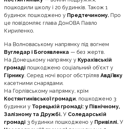
пошкодили школу і 20 будинків. Також 1
будинок пошкоджено у
Предтечиному.
Про
це повідомляє глава ДонОВА Павло
Кириленко.
На Волноваському напрямку під вогнем
Вугледар і Богоявленка
— без жертв.
На Донецькому напрямку у
Курахівській
громаді
пошкоджено соціальний об'єкт у
Гірнику
. Серед ночі ворог обстріляв
Авдіївку
касетними снарядами.
На Горлівському напрямку, крім
Костянтинівської громади
, пошкоджено 3
будинки у
Торецькій громаді: у Північному,
Залізному та Дружбі.
У
Соледарській
громаді
3 будинки пошкоджено у
Привіллі.
У