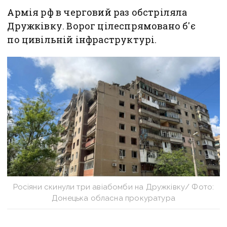
Армія рф в черговий раз обстріляла
Дружківку. Ворог цілеспрямовано б'є
по цивільній інфраструктурі.
Росіяни скинули три авіабомби на Дружківку/ Фото:
Донецька обласна прокуратура