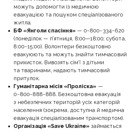
можуть допомогти із медичною
евакуацією та пошуком спеціалізованого
житла.
БФ «Янголи спасіння»
— 0−800−334−620
(понеділок — п’ятниця,
8:00—18:00
; субота,
8:00−15:00). Волонтери безкоштовно
евакуюють та можуть знайти тимчасовий
прихисток. Вивозять сім'ї з дітьми
та тваринами, надають тимчасовий
притулок.
Гуманітарна місія «Проліска»
—
0−800−888−888. Безкоштовна евакуація
з небезпечних територій усіх категорій
населення (зокрема, доступна й медична
евакуація спеціалізованим транспортом).
Організація «Save Ukraine»
займається