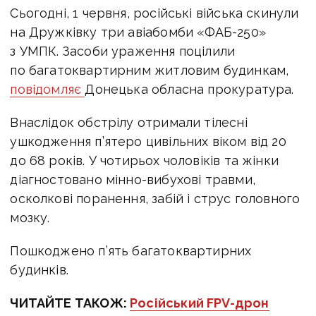
Сьогодні, 1 червня, російські війська скинули
на Дружківку три авіабомби «ФАБ-250»
з УМПК. Засоби ураження поцілили
по багатоквартирним житловим будинкам,
повідомляє
Донецька обласна прокуратура.
Внаслідок обстрілу отримали тілесні
ушкодження п’ятеро цивільних віком від 20
до 68 років. У чотирьох чоловіків та жінки
діагностовано мінно-вибухові травми,
осколкові поранення, забій і струс головного
мозку.
Пошкоджено п’ять багатоквартирних
будинків.
ЧИТАЙТЕ ТАКОЖ:
Російський FPV-дрон