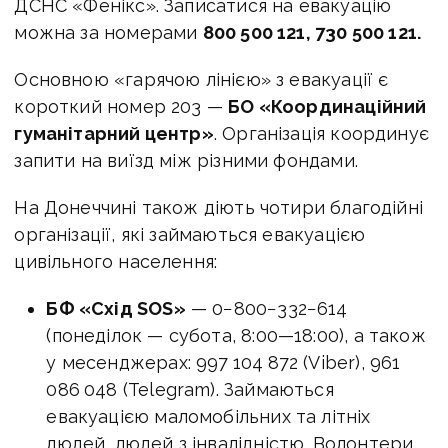
ДСНС «Фенікс». Записатися на евакуацію
можна за номерами
800 500 121, 730 500 121.
Основною «гарячою лінією» з евакуації є
короткий номер 203 —
БО «Координаційний
гуманітарний центр»
. Організація координує
запити на виїзд між різними фондами.
На Донеччині також діють чотири благодійні
організації, які займаються евакуацією
цивільного населення:
БФ «Схід SOS»
— 0−800−332−614
(понеділок — субота,
8:00—18:00
), а також
у месенджерах: 997 104 872 (Viber), 961
086 048 (Telegram). Займаються
евакуацією маломобільних та літніх
людей, людей з інвалідністю. Волонтери