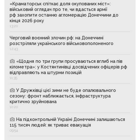
«Краматорськ спіткає доля окупованих міст»:
військовий оглядач про те, чи вдасться армії
рф захопити останню агломерацію Донеччини до
кінця 2026 року
13:20
Черговий воєнний злочин рф: на Донеччині
розстріляли українського військовополоненого
12:43
«Щодня по три групи просуваються вглиб на пів
кілометра»: у Костянтинівці досвідчених офіцерів рф
відправляють на штурми позицій
11:35
У Дружківці цієї зими не буде опалювального
сезону: фронт наближається, інфраструктура
критично зруйнована
10:20
На підконтрольній Україні Донеччині залишаються
115 тисяч людей: як триває евакуація
09:54