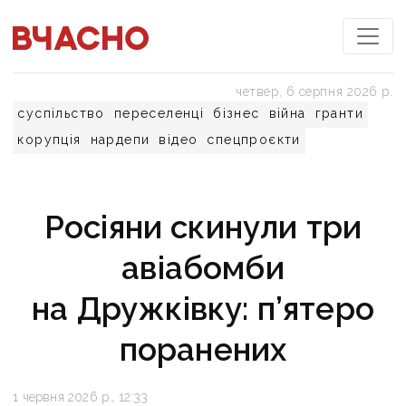
четвер, 6 серпня 2026 р.
суспільство
переселенці
бізнес
війна
гранти
корупція
нардепи
відео
спецпроєкти
Росіяни скинули три
авіабомби
на Дружківку: п’ятеро
поранених
1 червня 2026 р., 12:33