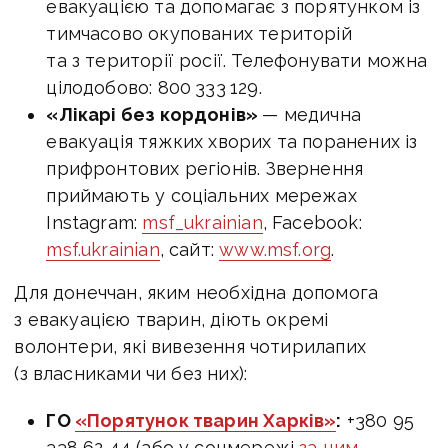
евакуацією та допомагає з порятунком із
тимчасово окупованих територій
та з території росії. Телефонувати можна
цілодобово: 800 333 129.
«Лікарі без кордонів»
— медична
евакуація тяжких хворих та поранених із
прифронтових регіонів. Звернення
приймають у соціальних мережах
Instagram:
msf_ukrainian
, Facebook:
msf.ukrainian
, сайт:
www.msf.org
.
Для донеччан, яким необхідна допомога
з евакуацією тварин, діють окремі
волонтери, які вивезення чотирилапих
(з власниками чи без них):
ГО
«Порятунок тварин Харків»
:
+380 95
338 62 44 (або у соцмережі
за цим