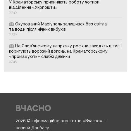
У Краматорську припиняють роботу чотири
відділення «Укрпошти»
08:46
Окупований Маріуполь залишився без світла
та води після нічних вибухів
08:36
На Слов’янському напрямку росіяни заходять в тил і
коригують ворожий вогонь, на Краматорському
«промацують» слабкі ділянки
07:45
2026 © Інформаційне агентство «Вчасно» —
новини Донбасу.