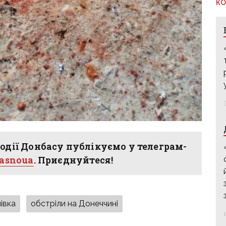
КО
одії Донбасу публікуємо у телеграм-
hasnoua
. Приєднуйтеся!
івка
обстріли на Донеччині