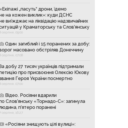
«Екіпажі „пасуть“ дрони, їдемо
не на кожен виклик»: куди ДСНС
не виїжджає на ліквідацію надзвичайних
ситуацій у Краматорську та Слов’янську
8 серпня, 09:00
Один загиблий і 15 поранених за добу:
ворог масовано обстріляв Донеччину
8 серпня, 07:08
За добу 27 тисяч українців підтримали
петицію про присвоєння Олексію Юкову
звання Героя України посмертно
8 серпня, 07:00
Відео. Росіяни вдарили
по Слов’янську «Торнадо-С»: загинула
людина, п’ятеро поранені
7 серпня, 16:27
«Росіяни знищують цілі вулиці»: