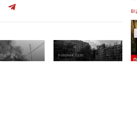
В
7:12
6 серпня, 13:20
 рф вдарили по 11
«Краматорськ спіткає
их пунктах
доля окупованих міст»:
ни: одна людина
військовий оглядач про
, п’ятеро
те, чи вдасться армії
Ч
і
рф захопити останню
с
агломерацію Донеччини
м
до кінця 2026 року
и ще одного оборонця
К
ак званий «розстріл