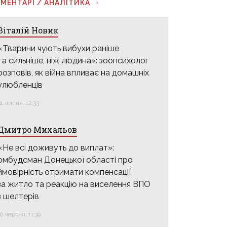
МЕНТАРІ / АНАЛІТИКА
Віталій Новик
«Тварини чують вибухи раніше
та сильніше, ніж людина»: зоопсихолог
розповів, як війна впливає на домашніх
улюбленців
31 липня, 12:33
Дмитро Михальов
«Не всі доживуть до виплат»:
омбудсман Донецької області про
ймовірність отримати компенсації
за житло та реакцію на виселення ВПО
з шелтерів
16 червня, 11:39