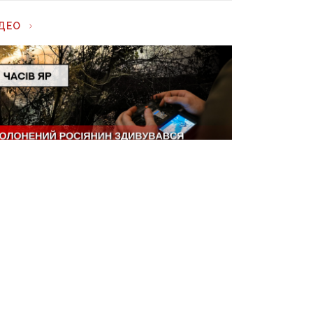
ІДЕО
АСІВ ЯР: захисникам вдається
кидати посилки з дронів
аксимально близько до позицій
ОРОТКО
У Харкові внаслідок удару зруйновані