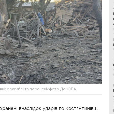
вці: є загиблі та поранені/фото ДонОВА
ранені внаслідок ударів по Костянтинівці.