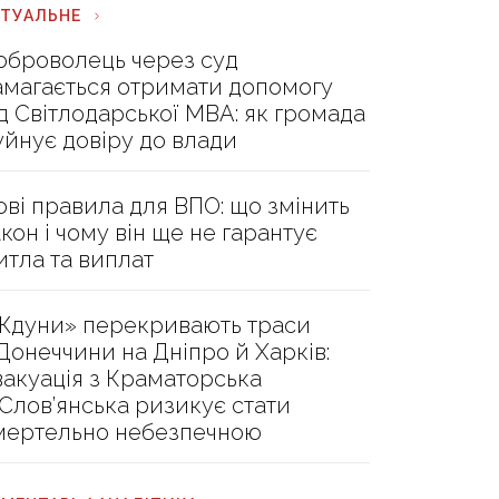
КТУАЛЬНЕ
оброволець через суд
амагається отримати допомогу
ід Світлодарської МВА: як громада
уйнує довіру до влади
ові правила для ВПО: що змінить
акон і чому він ще не гарантує
итла та виплат
Ждуни» перекривають траси
 Донеччини на Дніпро й Харків:
вакуація з Краматорська
 Слов’янська ризикує стати
мертельно небезпечною