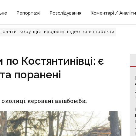
ьне
Репортажі
Розслідування
Коментарі / Аналіти
гранти
корупція
нардепи
відео
спецпроєкти
 по Костянтинівці: є
 та поранені
 околиці керовані авіабомби.