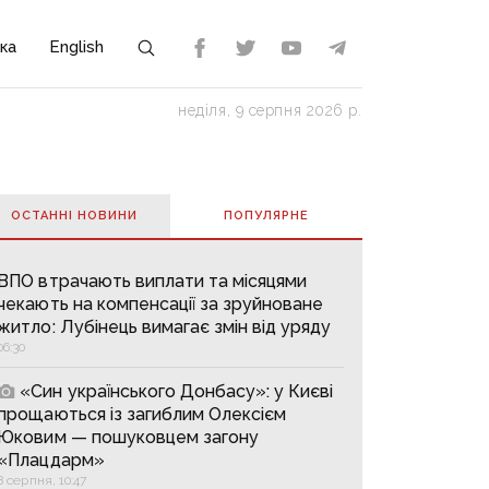
ка
English
неділя, 9 серпня 2026 р.
ОСТАННІ НОВИНИ
ПОПУЛЯРНE
ВПО втрачають виплати та місяцями
чекають на компенсації за зруйноване
житло: Лубінець вимагає змін від уряду
06:30
«Син українського Донбасу»: у Києві
прощаються із загиблим Олексієм
Юковим — пошуковцем загону
«Плацдарм»
8 серпня, 10:47