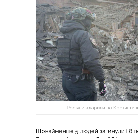
Росіяни вдарили по Костянтині
Щонайменше 5 людей загинули і 8 по