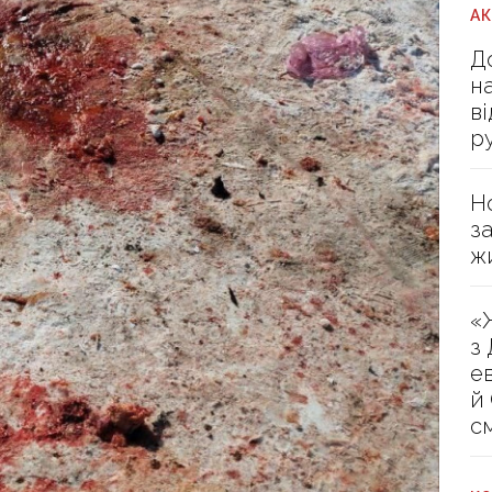
А
Д
н
в
р
Н
з
ж
«
з
е
й
с