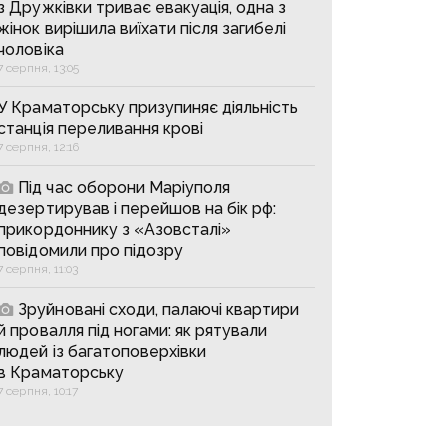
з Дружківки триває евакуація, одна з
жінок вирішила виїхати після загибелі
чоловіка
7 серпня, 13:05
У Краматорську призупиняє діяльність
станція переливання крові
7 серпня, 12:16
Під час оборони Маріуполя
дезертирував і перейшов на бік рф:
прикордоннику з «Азовсталі»
повідомили про підозру
7 серпня, 11:03
Зруйновані сходи, палаючі квартири
й провалля під ногами: як рятували
людей із багатоповерхівки
в Краматорську
7 серпня, 10:17