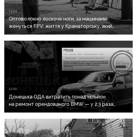
13:24
Оптоволокно лоскоче ноги, за машинами
женуться FPV: життя у Краматорську, який
росіяни вбивають авіацією
12:00
Донецька ОДА витратить понад мільйон
на ремонт орендованого BMW — у 2,3 раза
дорожче за його залишкову вартість