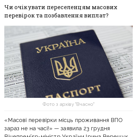
Чи очікувати переселенцям масових
перевірок та позбавлення виплат?
Фото з архіву "Вчасно"
«Масові перевірки місць проживання ВПО
зараз не на часі!» — заявила 23 грудня
Віцепрем’єр-міністр України Ірина Верещук