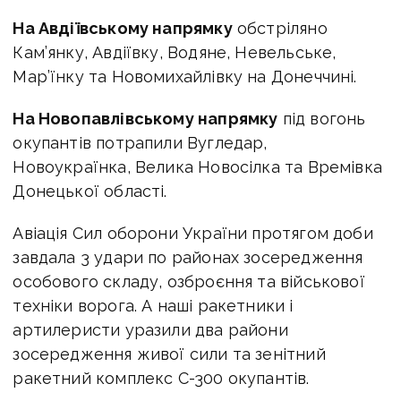
На Авдіївському напрямку
обстріляно
Кам’янку, Авдіївку, Водяне, Невельське,
Мар’їнку та Новомихайлівку на Донеччині.
На Новопавлівському напрямку
під вогонь
окупантів потрапили Вугледар,
Новоукраїнка, Велика Новосілка та Времівка
Донецької області.
Авіація Сил оборони України протягом доби
завдала 3 удари по районах зосередження
особового складу, озброєння та військової
техніки ворога. А наші ракетники і
артилеристи уразили два райони
зосередження живої сили та зенітний
ракетний комплекс С-300 окупантів.