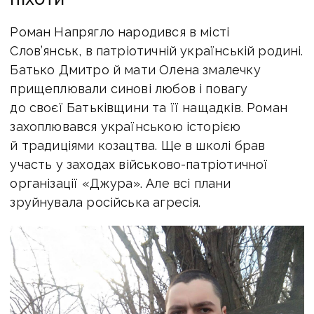
Роман Напрягло народився в місті
Слов’янськ, в патріотичній українській родині.
Батько Дмитро й мати Олена змалечку
прищеплювали синові любов і повагу
до своєї Батьківщини та її нащадків. Роман
захоплювався українською історією
й традиціями козацтва. Ще в школі брав
участь у заходах військово-патріотичної
організації «Джура». Але всі плани
зруйнувала російська агресія.