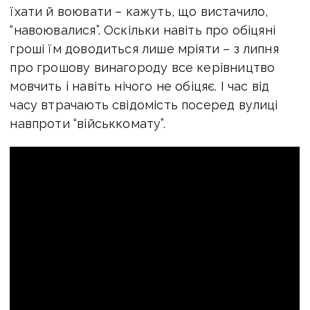
їхати й воювати – кажуть, що вистачило,
“навоювалися”. Оскільки навіть про обіцяні
гроші їм доводиться лише мріяти – з липня
про грошову винагороду все керівництво
мовчить і навіть нічого не обіцяє. І час від
часу втрачають свідомість посеред вулиці
навпроти “військкомату”.