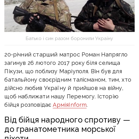
Батько і син разом боронили Україну
20-річний старший матрос Роман Напрягло
загинув 26 лютого 2017 року біля селища
Пікузи, що поблизу Маріуполя. Він був для
батальйону своєрідним талісманом, тим, хто
дійсно любив Україну й прийшов на війну,
щоб наближати нашу Перемогу. Історію
бійця розповідає
АрміяInform
.
Від бійця народного спротиву —
до гранатометника морської
піхоти