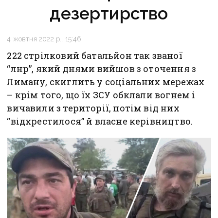
дезертирство
4 жовтня 2022 р., 15:46
222 стрілковий батальйон так званої
“лнр”, який днями вийшов з оточення з
Лиману, скиглить у соціальних мережах
– крім того, що їх ЗСУ обклали вогнем і
вичавили з території, потім від них
“відхрестилося” й власне керівництво.