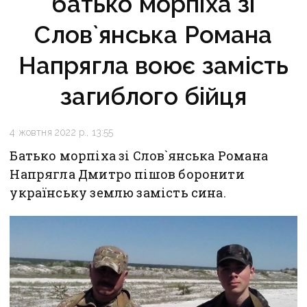
батько морпіха зі
Слов`янська Романа
Напрягла воює замість
загиблого бійця
4 жовтня 2022 р., 13:55
Батько морпіха зі Слов`янська Романа
Напрягла Дмитро пішов боронити
українську землю замість сина.