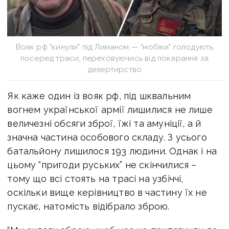
Вояк рф "кинули" під Лиманом — "мобіки" голодують
посеред траси, переховуючись від покарання за
дезертирство
Як каже один із вояк рф, під шквальним
вогнем української армії лишилися не лише
величезні обсяги зброї, їжі та амуніції, а й
значна частина особового складу. З усього
батальйону лишилося 193 людини. Однак і на
цьому “пригоди руських” не скінчилися –
тому що всі стоять на трасі на узбіччі,
оскільки вище керівництво в частину їх не
пускає, натомість відібрало зброю.