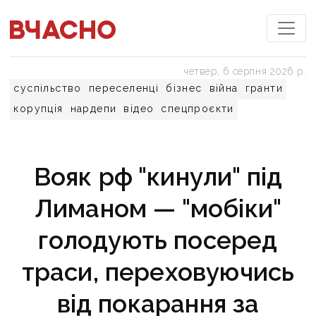
четвер, 6 серпня 2026 р.
суспільство
переселенці
бізнес
війна
гранти
корупція
нардепи
відео
спецпроєкти
Вояк рф "кинули" під
Лиманом — "мобіки"
голодують посеред
траси, переховуючись
від покарання за