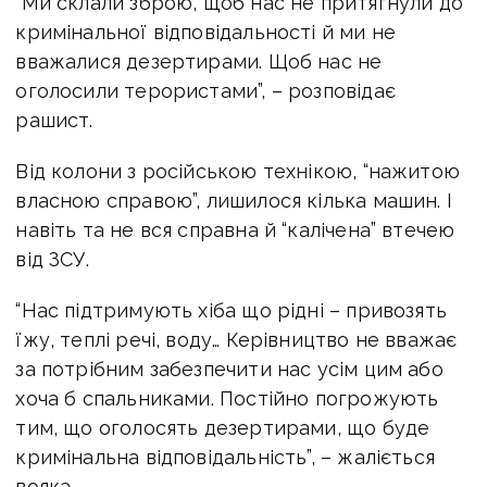
“Ми склали зброю, щоб нас не притягнули до
кримінальної відповідальності й ми не
вважалися дезертирами. Щоб нас не
оголосили терористами”, – розповідає
рашист.
Від колони з російською технікою, “нажитою
власною справою”, лишилося кілька машин. І
навіть та не вся справна й “калічена” втечею
від ЗСУ.
“Нас підтримують хіба що рідні – привозять
їжу, теплі речі, воду… Керівництво не вважає
за потрібним забезпечити нас усім цим або
хоча б спальниками. Постійно погрожують
тим, що оголосять дезертирами, що буде
кримінальна відповідальність”, – жаліється
вояка.