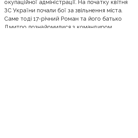
окупаційної адміністрації. На початку квітня
ЗС України почали бої за звільнення міста.
Саме тоді 17-річний Роман та його батько
Дмитро познайомилися з командиром
розвідувальної роти 80-ї окремої
аеромобільної бригади, тоді ще старшим
лейтенантом Вадимом Сухаревським. Офіцер
разом зі своїми підлеглими після жорсткого
бою захопив один із блокпостів на околиці
Слов’янська. Там вони організували оборону
й вели спостереження за діями окупантів.
Роман із батьком вирішили допомогти нашим
захисникам. Вони прийшли до блокпоста
й запропонували свою допомогу. Розповіли
десантникам, де розташовані вогневі позиції
бойовиків, місця розташування особового