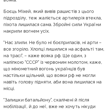
Боєць Міхей, який вивів рашистів з цього
підрозділу, теж жаліється: артилерія втекла,
піхота лишилася сама. Збройні сили України
накрили вогнем усіх.
“Нас злили. Не було ні боєприпасів, ні арти –
все згоріло. Хлопці лишилися на асфальті там,
на трасі”, – каже вояка рф. Ще один, з
наліпкою “СССР” із червоним молотом, каже,
що мінометний вогонь українців був
настільки щільний, що вояки рф не могли
навіть голову підняти, аби вона лишилася на
місці.
“Залишки батальйону”, скалічені й після
мобілізації, й до неї, вже не хочуть нікуди