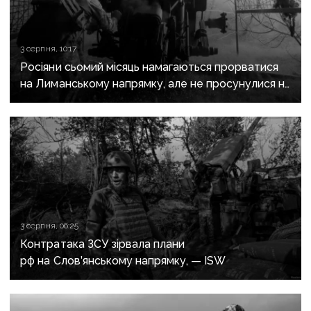
3 серпня, 10:17
Росіяни сьомий місяць намагаються прорватися
на Лиманському напрямку, але не просунулися ні
на метр — військові
3 серпня, 06:25
Контратака ЗСУ зірвала плани
рф на Слов’янському напрямку, — ISW