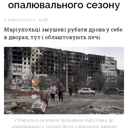
опалювального сезону
4 жовтня 2022 р., 14:58
Маріупольці змушені рубати дрова у себе
в дворах, тут і облаштовують печі.
У Маріуполі окупанти провалили підготовку до
опалювального сезону/фото з відкритих джерел