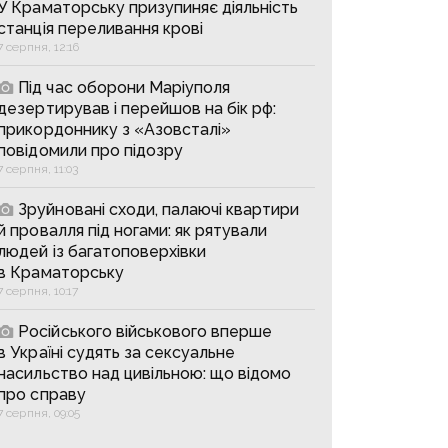
У Краматорську призупиняє діяльність
станція переливання крові
7 серпня, 12:16
Під час оборони Маріуполя
дезертирував і перейшов на бік рф:
прикордоннику з «Азовсталі»
повідомили про підозру
7 серпня, 11:03
Зруйновані сходи, палаючі квартири
й провалля під ногами: як рятували
людей із багатоповерхівки
в Краматорську
7 серпня, 10:17
Російського військового вперше
в Україні судять за сексуальне
насильство над цивільною: що відомо
про справу
7 серпня, 09:05