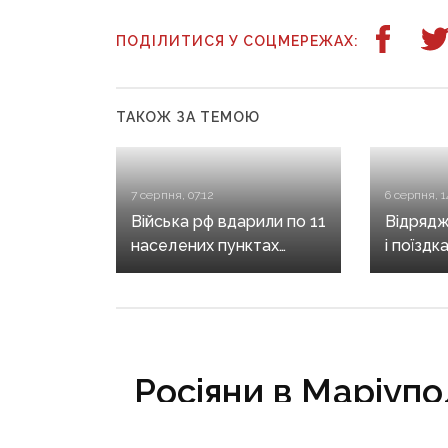
ПОДІЛИТИСЯ У СОЦМЕРЕЖАХ:
ТАКОЖ ЗА ТЕМОЮ
7 серпня, 07:12
6 серпня, 1
Війська рф вдарили по 11
Відрядж
населених пунктах
і поїздк
Донеччини: одна людина
знову в
загинула, п’ятеро
Кирилен
поранені
за корд
Росіяни в Маріупо
«Азовсталь» н