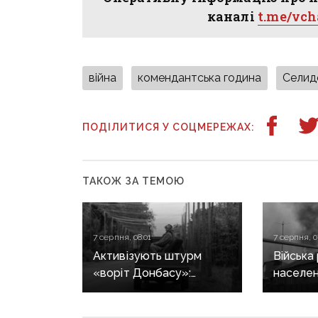
каналі
t.me/vc
війна
комендантська година
Селид
ПОДІЛИТИСЯ У СОЦМЕРЕЖАХ:
ТАКОЖ ЗА ТЕМОЮ
7 серпня, 08:01
7 серпня, 0
Активізують штурм
Війська
«воріт Донбасу»:
населен
рф перекинула
Донеччи
на Костянтинівку
загинула