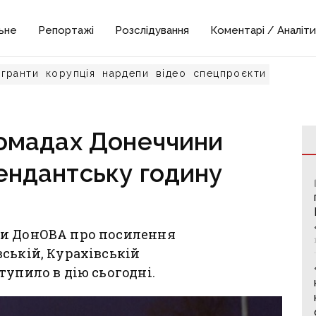
ьне
Репортажі
Розслідування
Коментарі / Аналіти
гранти
корупція
нардепи
відео
спецпроєкти
ромадах Донеччини
ендантську годину
ви ДонОВА про посилення
ській, Курахівській
тупило в дію сьогодні.