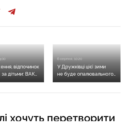
4:00
6 серпня, 10:20
ення, відпочинок
У Дружківці цієї зими
а за дітьми: ВАКС
не буде опалювального
ідмовив
сезону: фронт
кам у виїзді
наближається,
он
інфраструктура
критично зруйнована
лі хочуть перетворити
а туристичний парк