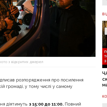
В
фото з відкритих джерел
Ч
с
ідписав розпорядження про посилення
м
й громаді, у тому числі у самому
К
ння діятимуть
з 15:00 до 11:00.
Повний