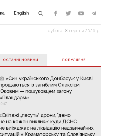
ка
English
субота, 8 серпня 2026 р.
ОСТАННІ НОВИНИ
ПОПУЛЯРНE
«Син українського Донбасу»: у Києві
прощаються із загиблим Олексієм
Юковим — пошуковцем загону
«Плацдарм»
10:47
«Екіпажі „пасуть“ дрони, їдемо
не на кожен виклик»: куди ДСНС
не виїжджає на ліквідацію надзвичайних
ситуацій у Краматорську та Слов’янську