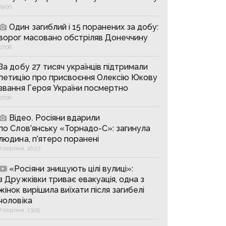
09:00
Один загиблий і 15 поранених за добу:
ворог масовано обстріляв Донеччину
07:08
За добу 27 тисяч українців підтримали
петицію про присвоєння Олексію Юкову
звання Героя України посмертно
07:00
Відео. Росіяни вдарили
по Слов’янську «Торнадо-С»: загинула
людина, п’ятеро поранені
7 серпня, 16:27
«Росіяни знищують цілі вулиці»:
з Дружківки триває евакуація, одна з
жінок вирішила виїхати після загибелі
чоловіка
7 серпня, 13:05