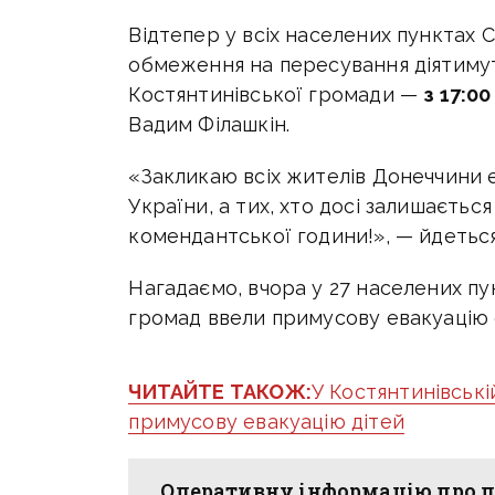
Відтепер у всіх населених пунктах 
обмеження на пересування діятим
Костянтинівської громади —
з 17:00
Вадим Філашкін.
«Закликаю всіх жителів Донеччини е
України, а тих, хто досі залишаєтьс
комендантської години!», — йдеться
Нагадаємо, вчора у
27 населених пун
громад ввели примусову евакуацію с
ЧИТАЙТЕ ТАКОЖ:
У Костянтинівські
примусову евакуацію дітей
Оперативну інформацію про п