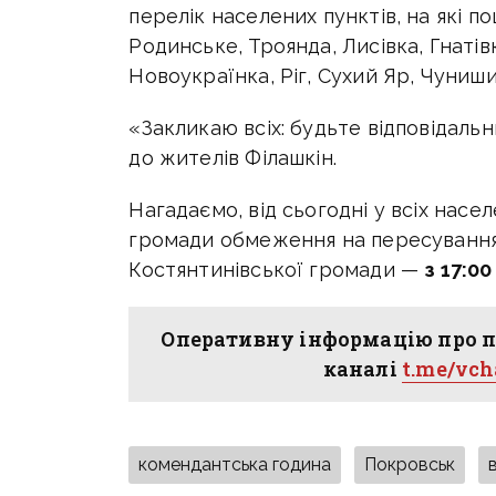
перелік населених пунктів, на які 
Родинське, Троянда, Лисівка, Гнатів
Новоукраїнка, Ріг, Сухий Яр, Чуниши
«Закликаю всіх: будьте відповідаль
до жителів Філашкін.
Нагадаємо,
від сьогодні у всіх насе
громади обмеження на пересуванн
Костянтинівської громади —
з 17:00
Оперативну інформацію про п
каналі
t.me/vc
комендантська година
Покровськ