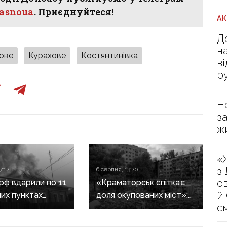
hasnoua
. Приєднуйтеся!
А
Д
н
ове
Курахове
Костянтинівка
в
р
Н
з
ж
«
з
7:12
6 серпня, 13:20
е
 рф вдарили по 11
«Краматорськ спіткає
й
их пунктах
доля окупованих міст»:
с
ни: одна людина
військовий оглядач про
, п’ятеро
те, чи вдасться армії