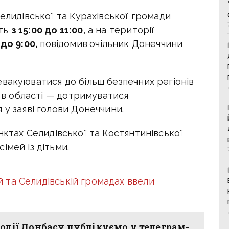
Селидівської та Курахівської громади
уть
з 15:00 до 11:00
, а на території
 до 9:00,
повідомив
очільник Донеччини
вакуюватися до більш безпечних регіонів
я в області — дотримуватися
 у заяві голови Донеччини
.
ктах Селидівської та Костянтинівської
імей із дітьми.
й та Селидівській громадах ввели
одії Донбасу публікуємо у телеграм-