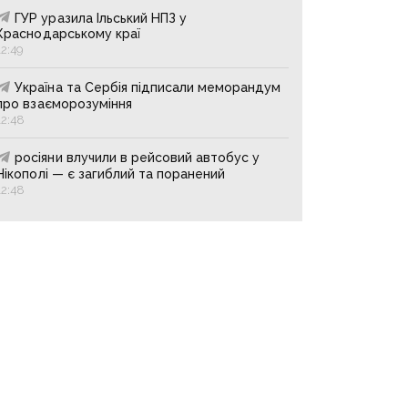
ГУР уразила Ільський НПЗ у
Краснодарському краї
12:49
Україна та Сербія підписали меморандум
про взаєморозуміння
12:48
росіяни влучили в рейсовий автобус у
Нікополі — є загиблий та поранений
12:48