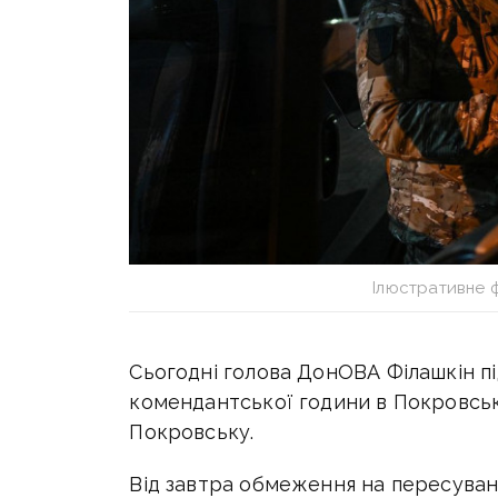
Ілюстративне 
Сьогодні голова ДонОВА Філашкін п
комендантської години в Покровські
Покровську.
Від завтра обмеження на пересува