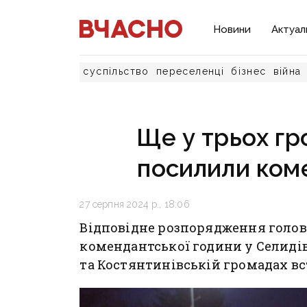
Новини
Актуал
суспільство
переселенці
бізнес
війна
Ще у трьох г
посилили ком
27 серпня 2024 р., 18:06
Відповідне розпорядження голо
комендантської години у Селидів
та Костянтинівській громадах вс