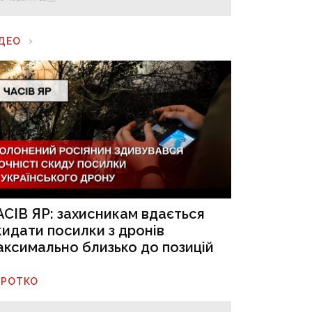
ІДЕО
АСІВ ЯР: захисникам вдається
кидати посилки з дронів
аксимально близько до позицій
ОРОТКО