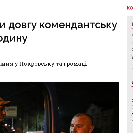
і
рф захопити останню
КО
агломерацію Донеччини
до кінця 2026 року
и довгу комендантську
одину
ання у Покровську та громаді