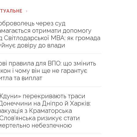
КТУАЛЬНЕ
оброволець через суд
амагається отримати допомогу
ід Світлодарської МВА: як громада
уйнує довіру до влади
ові правила для ВПО: що змінить
акон і чому він ще не гарантує
итла та виплат
Ждуни» перекривають траси
 Донеччини на Дніпро й Харків:
вакуація з Краматорська
 Слов’янська ризикує стати
мертельно небезпечною