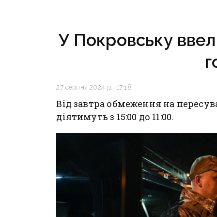
додаткові підрозділи
поранен
й поновила атаки
тритонними
У Покровську ввел
авіабомбами
г
27 серпня 2024 р., 17:18
Від завтра обмеження на пересув
діятимуть з 15:00 до 11:00.