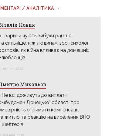
МЕНТАРІ / АНАЛІТИКА
Віталій Новик
«Тварини чують вибухи раніше
та сильніше, ніж людина»: зоопсихолог
розповів, як війна впливає на домашніх
улюбленців
31 липня, 12:33
Дмитро Михальов
«Не всі доживуть до виплат»:
омбудсман Донецької області про
ймовірність отримати компенсації
за житло та реакцію на виселення ВПО
з шелтерів
16 червня, 11:39