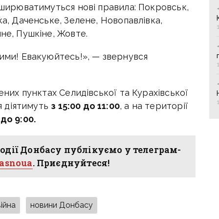
поширюватимуться нові правила: Покровськ,
ка, Даченське, Зелене, Новопавлівка,
не, Пушкіне, Жовте.
ними! Евакуюйтесь!», — звернувся
лених пунктах Селидівської та Курахівської
я діятимуть
з 15:00 до 11:00
, а на території
 до 9:00.
одії Донбасу публікуємо у телеграм-
hasnoua
. Приєднуйтеся!
війна
новини Донбасу