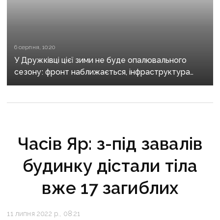
6 серпня, 10:20
У Дружківці цієї зими не буде опалювального
сезону: фронт наближається, інфраструктура
критично зруйнована
Часів Яр: з-під завалів
будинку дістали тіла
вже 17 загиблих
11 липня 2022 р., 08:21