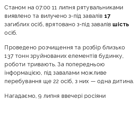
Станом на 07:00 11 липня рятувальниками
виявлено та вилучено з-під завалів
17
загиблих осіб, врятовано з-під завалів
шість
осіб.
Проведено розчищення та розбір близько
137 тонн зруйнованих елементів будинку,
роботи тривають. За попередньою
інформацією, під завалами можливе
перебування ще 22 осіб, з них — одна дитина.
Нагадаємо, 9 липня ввечері росіяни
атакували будинок ракетами з «Ураганів». У
будівлі повністю знищено два під'їзди.
Оперативну інформацію про події Донбасу
публікуємо у телеграм-