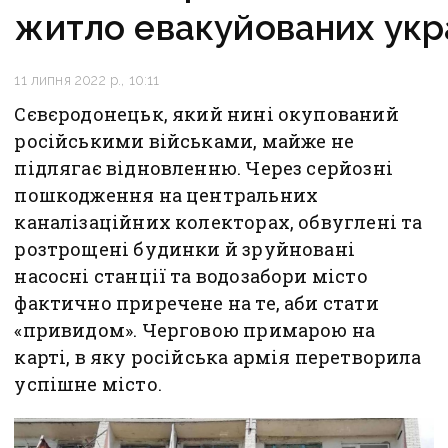
житло евакуйованих укр
11 липня 2022 р., 10:11
Сєвєродонецьк, який нині окупований
російськими військами, майже не
підлягає відновленню. Через серйозні
пошкодження на центральних
каналізаційних колекторах, обвуглені та
розтрощені будинки й зруйновані
насосні станції та водозабори місто
фактично приречене на те, аби стати
«привидом». Черговою примарою на
карті, в яку російська армія перетворила
успішне місто.