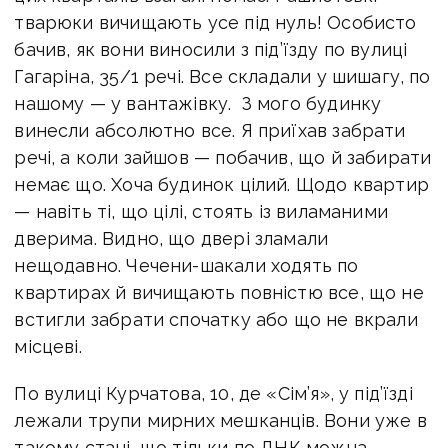
тварюки вичищають усе під нуль! Особисто
бачив, як вони виносили з під’їзду по вулиці
Гагаріна, 35/1 речі. Все складали у шишагу, по
нашому — у вантажівку. З мого будинку
винесли абсолютно все. Я приїхав забрати
речі, а коли зайшов — побачив, що й забирати
немає що. Хоча будинок цілий. Щодо квартир
— навіть ті, що цілі, стоять із виламаними
дверима. Видно, що двері зламали
нещодавно. Чечени-шакали ходять по
квартирах й вичищають повністю все, що не
встигли забрати спочатку або що не вкрали
місцеві.
По вулиці Курчатова, 10, де «Сім’я», у під’їзді
лежали трупи мирних мешканців. Вони уже в
такому стані, що тільки по ДНК можна