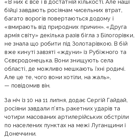
«В них є все і в достатній кількості. Але наші
бійці завдають росіянам чисельних втрат,
багато ворогів повертаються додому і
«вмирають від природних причин». «Друга
армія світу» декілька разів бігла з Білогорівки,
не знала що робити під Золотарівкою. В бій
вже кинуті завзяті «ждуни» із Рубіжного та
Сєвєродонецька. Вони знищують села
області, де можливо мешкають їхні родичі.
Але це те, чого вони хотіли, на жаль»,
— повідомив він.
За ніч із 10 на 11 липня, додає Сергій Гайдай,
росіяни завдали п’ять ракетних ударів та
чотири масованих артилерійських обстріли
по населених пунктах на межі Луганщини і
Донеччини.