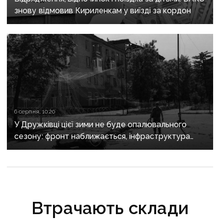
знову відмовив Кириленкам у виїзді за кордон
6 серпня, 10:20
У Дружківці цієї зими не буде опалювального
сезону: фронт наближається, інфраструктура
критично зруйнована
Втрачають склади