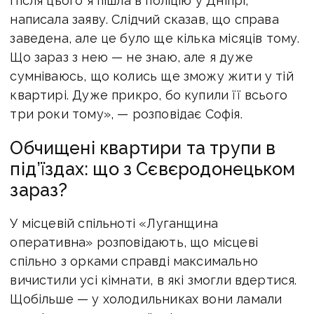
Після цього я пішла в поліцію у Дніпрі,
написала заяву. Слідчий сказав, що справа
заведена, але це було ще кілька місяців тому.
Що зараз з нею — не знаю, але я дуже
сумніваюсь, що колись ще зможу жити у тій
квартирі. Дуже прикро, бо купили її всього
три роки тому», — розповідає Софія.
Обчищені квартири та трупи в
під’їздах: що з Сєвєродонецьком
зараз?
У місцевій спільноті «Луганщина
оперативна» розповідають, що місцеві
спільно з орками справді максимально
вичистили усі кімнати, в які змогли вдертися.
Щобільше — у холодильниках вони ламали