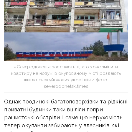
«Сєвєродонецьк заселяють ті, хто хоче змінити
квартиру на нову»: в окупованому місті роздають
житло евакуйованих українців / фото:
severodonetsk.times
Однак поодинокі багатоповерхівки та рідкісні
приватні будинки таки вціліли попри
рашистські обстріли. І саме цю нерухомість
тепер окупанти забирають у власників, які