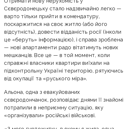
Отримати нову нерухомість у
Сєвєродонецьку стало надзвичайно легко —
варто тільки прийти в комендатуру,
поскаржитися на своє житло (або його
відсутність), довести відданість росії (інколи
це «беруть» інформацією), і справа зроблена
— нові апартаменти радо вітатимуть нових
мешканців. Все це — в той момент, коли
справжні власники квартири виїхали на
підконтрольну Україні територію, рятуючись
від окупації та «руського міра».
Альона, одна з евакуйованих
сєвєродончанок, розповідає: днями її знайомі
потрапили в неприємну ситуацію, яку
«організували» російські військові.
«З мого гуртожитку, в якому я жила, одна