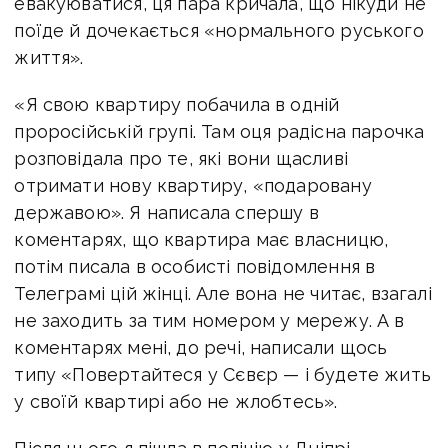
евакуюватися, ця пара кричала, що нікуди не
поїде й дочекається «нормального руського
життя».
«Я свою квартиру побачила в одній
проросійській групі. Там оця радісна парочка
розповідала про те, які вони щасливі
отримати нову квартиру, «подаровану
державою». Я написала спершу в
коментарях, що квартира має власницю,
потім писала в особисті повідомлення в
Телеграмі цій жінці. Але вона не читає, взагалі
не заходить за тим номером у мережу. А в
коментарях мені, до речі, написали щось
типу «Повертайтеся у Сєвєр — і будете жить
у своїй квартирі або не жлобтесь».