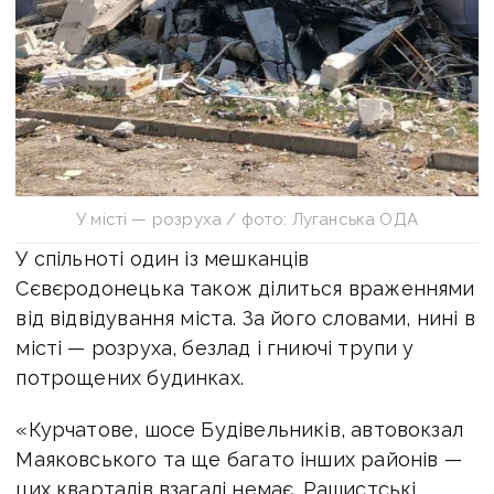
У місті — розруха / фото: Луганська ОДА
У спільноті один із мешканців
Сєвєродонецька також ділиться враженнями
від відвідування міста. За його словами, нині в
місті — розруха, безлад і гниючі трупи у
потрощених будинках.
«Курчатове, шосе Будівельників, автовокзал
Маяковського та ще багато інших районів —
цих кварталів взагалі немає. Рашистські