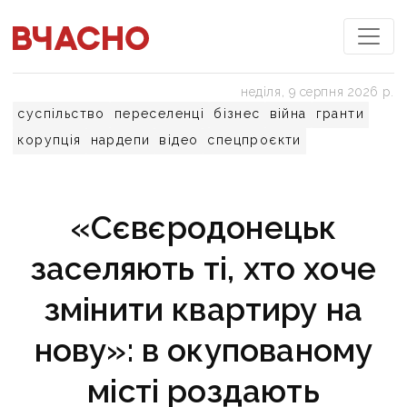
неділя, 9 серпня 2026 р.
суспільство
переселенці
бізнес
війна
гранти
корупція
нардепи
відео
спецпроєкти
«Сєвєродонецьк
заселяють ті, хто хоче
змінити квартиру на
нову»: в окупованому
місті роздають