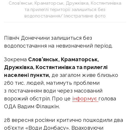
Слов’янськ, Краматорськ, Дружківка, Костянтинівка
та прилеглі території залишиться без
водопостачання/ Ілюстративне фото
Північ Донеччини залишиться без
водопостачання на невизначений період.
Зокрема
Слов’янськ, Краматорськ,
Дружківка, Костянтинівка та прилеглі
населені пункти,
де загалом живе близько
260 тис. людей, матимуть проблеми
з постачанням води через масований
ворожий обстріл. Про це
інформує
голова
ОДА Вадим Філашкін.
28 вересня росіяни критично пошкодили два
об'єкти «Води Донбасу». Враховуючи