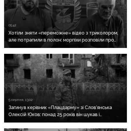
05:42
Хотіли зняти «переможне» відео з триколором,
але потрапили в полон: морпіхи розповіли про
провалену ІПСО росіян на Донеччині
5 серпня, 13:02
Загинув керівник «Плацдарму» зі Слов’янська
Олексій Юков: понад 25 років він шукав і
повертав тіла загиблих воїнів