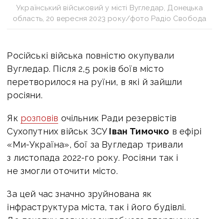
Український військовий у місті Вугледар, Донецька
область, 20 вересня 2023 року/фото Радіо Свобода
Російські війська повністю окупували
Вугледар. Після 2,5 років боїв місто
перетворилося на руїни, в які й зайшли
росіяни.
Як
розповів
очільник Ради резервістів
Сухопутних військ ЗСУ
Іван Тимочко
в ефірі
«Ми-Україна», бої за Вугледар тривали
з листопада 2022-го року. Росіяни так і
не змогли оточити місто.
За цей час значно зруйнована як
інфраструктура міста, так і його будівлі.