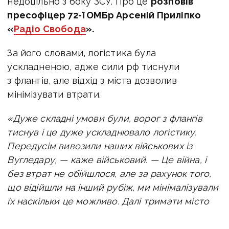
недоцільно з боку ЗСУ. Про це
розповів
пресофіцер 72-ї ОМБр Арсеній Приліпко
«
Радіо Свобода
»
.
За його словами, логістика була
ускладненою, адже сили рф тиснули
з флангів, але відхід з міста дозволив
мінімізувати втрати.
«Дуже складні умови були, ворог з флангів
тиснув і це дуже ускладнювало логістику.
Передусім вивозили наших військових із
Вугледару, — каже військовий. — Це війна, і
без втрат не обійшлося, але за рахунок того,
що відійшли на інший рубіж, ми мінімалізували
їх наскільки це можливо. Далі тримати місто
було критично для наших підрозділів».