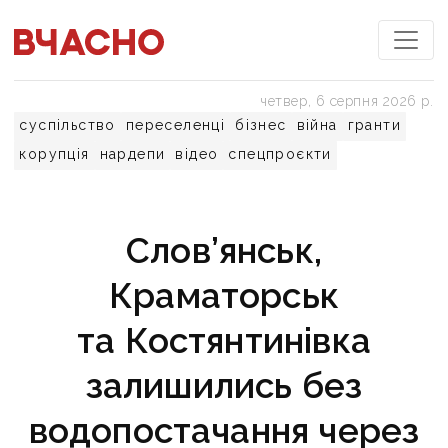
четвер, 6 серпня 2026 р.
суспільство
переселенці
бізнес
війна
гранти
корупція
нардепи
відео
спецпроєкти
Слов’янськ,
Краматорськ
та Костянтинівка
залишились без
водопостачання через