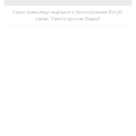
Скрін трансляції недільного богослужіння/Ютуб-
канал "Святогорская Лавра"
Незважаючи на невдоволення жителів
Донеччини щодо масових богослужінь
на Великодень, у Святогірській лаврі під час