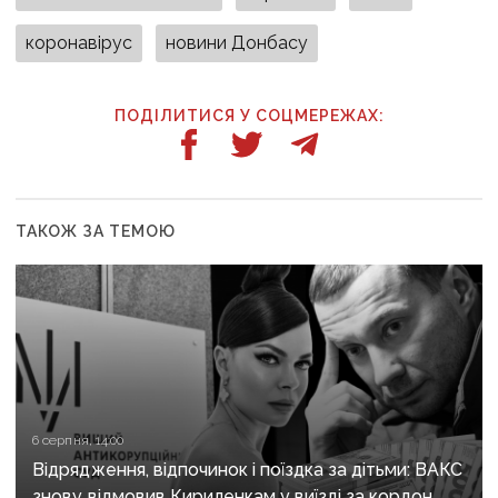
коронавірус
новини Донбасу
ПОДІЛИТИСЯ У СОЦМЕРЕЖАХ:
ТАКОЖ ЗА ТЕМОЮ
6 серпня, 14:00
Відрядження, відпочинок і поїздка за дітьми: ВАКС
знову відмовив Кириленкам у виїзді за кордон