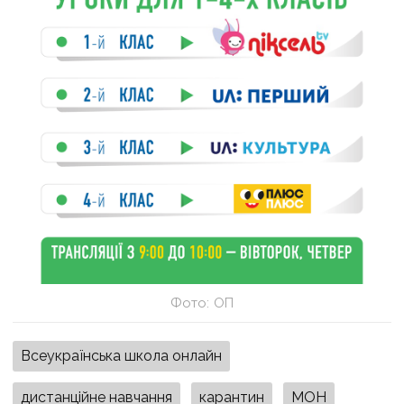
Фото: ОП
Всеукраїнська школа онлайн
дистанційне навчання
карантин
МОН