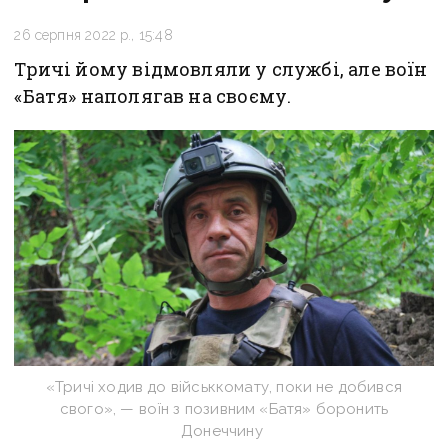
26 серпня 2022 р., 15:48
Тричі йому відмовляли у службі, але воїн
«Батя» наполягав на своєму.
«Тричі ходив до військкомату, поки не добився
свого», — воїн з позивним «Батя» боронить
Донеччину