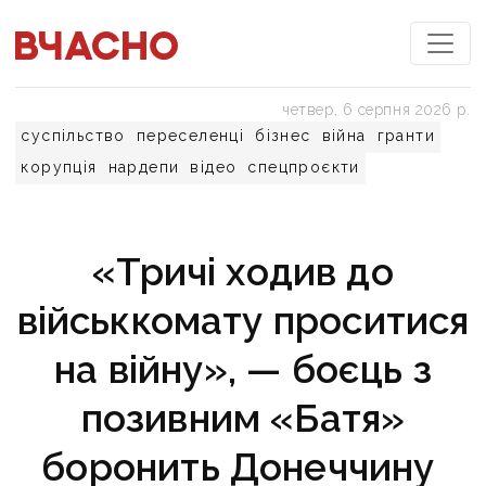
четвер, 6 серпня 2026 р.
суспільство
переселенці
бізнес
війна
гранти
корупція
нардепи
відео
спецпроєкти
«Тричі ходив до
військкомату проситися
на війну», — боєць з
позивним «Батя»
боронить Донеччину