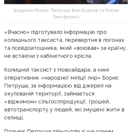
Зрадники Борис Петруша, Іван Кудінов та Роман
Тимофєєнко
«Вчасно» підготувало інформацію про
колишнього таксиста, перевертня в погонах
та псевдоатошника, який «воював» за країну,
не встаючи з кабінетного крісла.
Колишній таксист з Новоайдара, а нині
оперативник «народної міліції лнр» Борис
Петруша, за інформацією від джерел на
окупованій території, займається
«віджимом» сільгосппродукції, грошей,
автотранспорту у людей, які змушені жити в
селищі.
Працює Петруша пліч-о-пліч зі ще одним