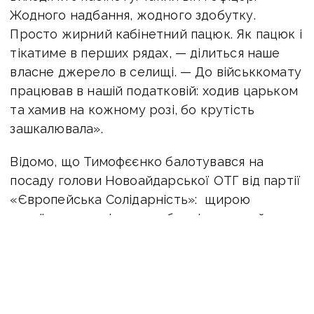
Жодного надбання, жодного здобутку.
Просто жирний кабінетний пацюк. Як пацюк і
тікатиме в перших рядах, — ділиться наше
власне джерело в селищі. — До військкомату
працював в нашій податковій: ходив царьком
та хамив на кожному розі, бо крутість
зашкалювала».
Відомо, що Тимофєєнко балотувався на
посаду голови Новоайдарської ОТГ від партії
«Європейська Солідарність»: щирою
українською агітував виборців європейським
майбутнім дітей. Натепер гуляє селищем з
антиєвропейським триколором.
Оперативну інформацію про події Донбасу
публікуємо у телеграм-