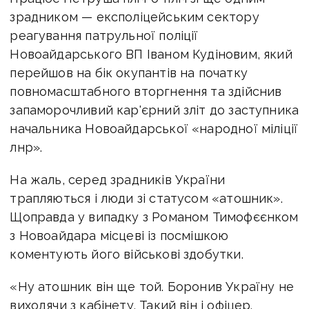
зрадником — експоліцейським сектору
реагування патрульної поліції
Новоайдарського ВП Іваном Кудіновим, який
перейшов на бік окупантів на початку
повномасштабного вторгнення та здійснив
запаморочливий кар'єрний зліт до заступника
начальника Новоайдарської «народної міліції
лнр».
На жаль, серед зрадників України
трапляються і люди зі статусом «атошник».
Щоправда у випадку з Романом Тимофєєнком
з Новоайдара місцеві із посмішкою
коментують його військові здобутки.
«Ну атошник він ще той. Боронив Україну не
виходячи з кабінету. Такий він і офіцер.