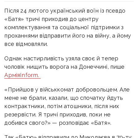
Після 24 лютого український воїн із псевдо
«Батя» тричі приходив до центру
комплектування та соціальної підтримки з
проханнями відправити його на війну, а йому
все відмовляли.
Однак настирливість узяла своє й тепер
чоловік нищить ворога на Донеччині, пише
АрміяInform.
«Прийшов у військкомат добровольцем. Але
мене не брали, казали, що спочатку йдуть
контрактники, потім атошники, після них
резервісти. Я тричі приходив, поки не
добився свого?» — розповідає «Батя».
Так «Батю» відправили до Миколаєва в 79-ту