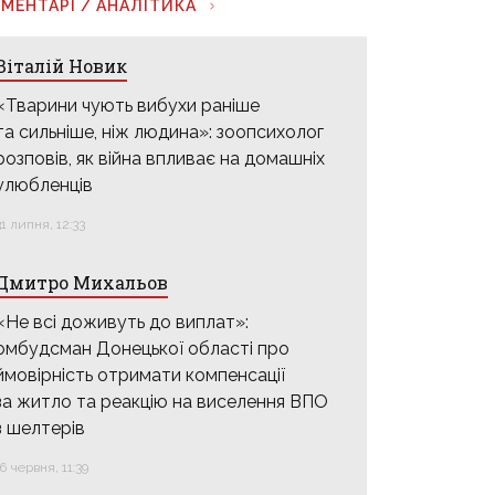
МЕНТАРІ / АНАЛІТИКА
Віталій Новик
«Тварини чують вибухи раніше
та сильніше, ніж людина»: зоопсихолог
розповів, як війна впливає на домашніх
улюбленців
31 липня, 12:33
Дмитро Михальов
«Не всі доживуть до виплат»:
омбудсман Донецької області про
ймовірність отримати компенсації
за житло та реакцію на виселення ВПО
з шелтерів
16 червня, 11:39