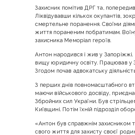
Захисник помітив ДРГ та, попереди
Ліквідувавши кількох окупантів, зо
смертельне поранення. Своїми діями
життя пораненим побратимам. Воїну 
захисника Меморіал героїв.
Антон народився і жив у Запоріжжі. 
вищу юридичну освіту. Працював у З
Згодом почав адвокатську діяльність
З перших днів повномасштабного вто
маючи військового досвіду, приєдн
Збройних сил України. Був стрільцем
Київщині. Потім їхній підрозділ обо
«Антон був справжнім захисником т
свого життя для захисту своєї родин