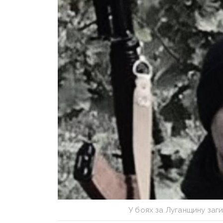
У боях за Луганщину заг