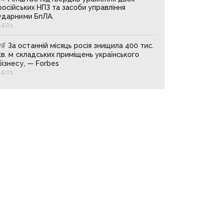
російських НПЗ та засоби управління
ударними БпЛА.
14:01
За останній місяць росія знищила 400 тис.
кв. м складських приміщень українського
бізнесу, — Forbes
14:01