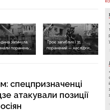
КО
5 серпня, 07:35
дина загинула,
Троє загиблих і 31
знали поранень:
поранений — наслідки
злочини
масованих обстрілів
онеччині
Донеччини
ом: спецпризначенці
зе атакували позиції
осіян