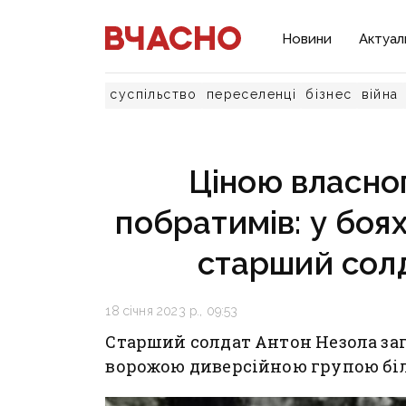
Новини
Актуал
суспільство
переселенці
бізнес
війна
Ціною власно
побратимів: у боя
старший сол
18 січня 2023 р., 09:53
Старший солдат Антон Незола заг
ворожою диверсійною групою біля