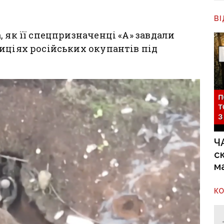
В
 як її спецпризначенці «А» завдали
иціях російських окупантів під
Ч
с
м
К