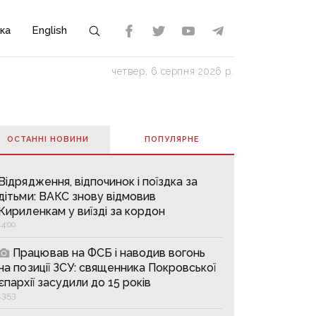
ка
English
четвер, 6 серпня 2026 р.
ОСТАННІ НОВИНИ
ПОПУЛЯРНE
Відрядження, відпочинок і поїздка за
дітьми: ВАКС знову відмовив
Кириленкам у виїзді за кордон
14:00
Працював на ФСБ і наводив вогонь
на позиції ЗСУ: священника Покровської
єпархії засудили до 15 років
13:53