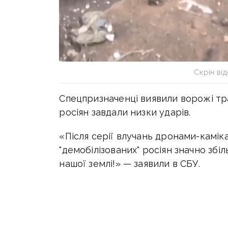
Скрін ві
Спецпризначенці виявили ворожі тран
росіян завдали низки ударів.
«Після серії влучань дронами-камікад
"демобілізованих" росіян значно зб
нашої землі!» — заявили в СБУ.