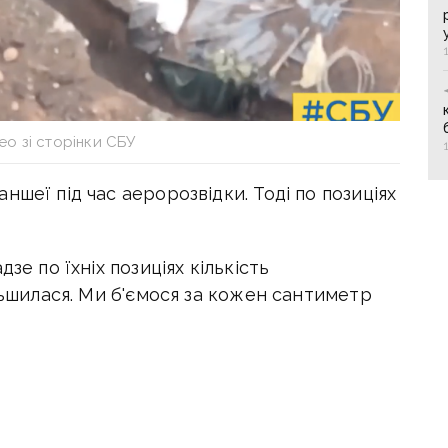
део зі сторінки СБУ
шеї під час аеророзвідки. Тоді по позиціях
зе по їхніх позиціях кількість
ільшилася. Ми б'ємося за кожен сантиметр