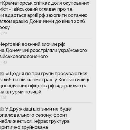
«Краматорськ спіткає доля окупованих
міст»: військовий оглядач про те,
чи вдасться армії рф захопити останню
агломерацію Донеччини до кінця 2026
року
13:20
Черговий воєнний злочин рф:
на Донеччині розстріляли українського
військовополоненого
12:43
«Щодня по три групи просуваються
вглиб на пів кілометра»: у Костянтинівці
досвідчених офіцерів рф відправляють
на штурми позицій
11:35
У Дружківці цієї зими не буде
опалювального сезону: фронт
наближається, інфраструктура
критично зруйнована