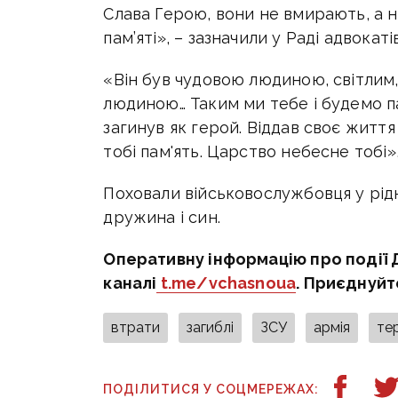
Слава Герою, вони не вмирають, а 
пам’яті», – зазначили у Раді адвокаті
«Він був чудовою людиною, світлим
людиною… Таким ми тебе і будемо па
загинув як герой. Віддав своє життя 
тобі пам'ять. Царство небесне тобі
Поховали військовослужбовця у рідн
дружина і син.
Оперативну інформацію про події 
каналі
t.me/vchasnoua
. Приєднуйт
втрати
загиблі
ЗСУ
армія
те
ПОДІЛИТИСЯ У СОЦМЕРЕЖАХ: