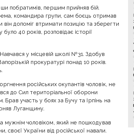
вши побратимів, першим прийняв бій.
крема, командира групи, сам боєць отримав
 він допоміг втримати позицію та зберегти
було 40 років, розповідає історії
Навчався у місцевій школі №31. Здобув
апорізькій прокуратурі понад 10 років.
.
ргнення російських окупантів чоловік, не
ався до Сил територіальної оборони
. Брав участь у боях за Бучу та Ірпінь на
роняв Луганщину.
а мужнім чоловіком, який не пошкодував
и, своєї України від російської навали.