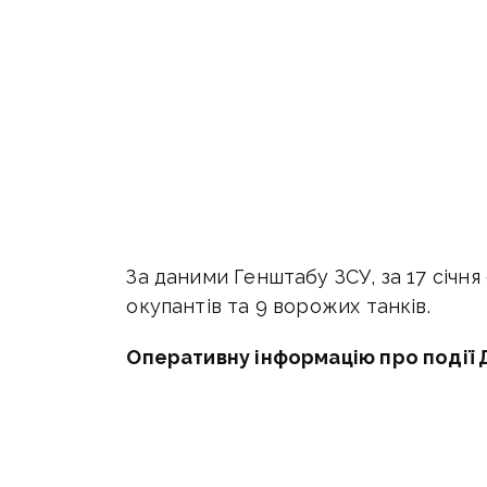
За даними Генштабу ЗСУ, за 17 січня
окупантів та 9 ворожих танків.
Оперативну інформацію про події 
каналі
t.me/vchasnoua.
Приєднуйт
Бахмут
війна
Донбас
СБУ