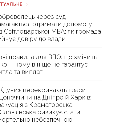
КТУАЛЬНЕ
оброволець через суд
амагається отримати допомогу
ід Світлодарської МВА: як громада
уйнує довіру до влади
ові правила для ВПО: що змінить
акон і чому він ще не гарантує
итла та виплат
Ждуни» перекривають траси
 Донеччини на Дніпро й Харків:
вакуація з Краматорська
 Слов’янська ризикує стати
мертельно небезпечною