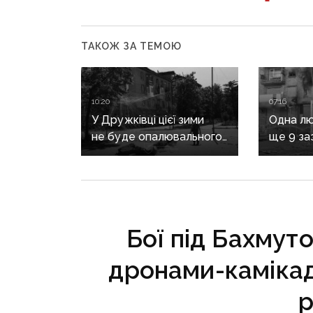
ТАКОЖ ЗА ТЕМОЮ
10:20
07:16
У Дружківці цієї зими
Одна лю
не буде опалювального
ще 9 за
сезону: фронт
воєнні 
наближається,
рф на Д
інфраструктура
критично зруйнована
Бої під Бахмут
дронами-камікад
р