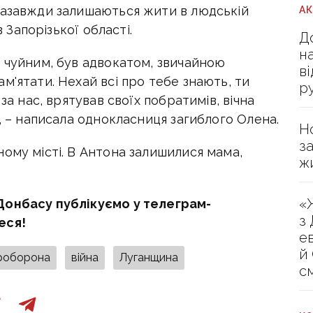
назавжди залишаються жити в людській
А
в Запорізької області.
Д
н
, чуйним, був адвокатом, звичайною
в
м'ятати. Нехай всі про тебе знають, ти
р
за нас, врятував своїх побратимів, вічна
», – написала однокласниця загиблого Олена.
Н
з
ому місті. В Антона залишилися мама,
ж
«
Донбасу публікуємо у телеграм-
з
еся!
е
й
роборона
війна
Луганщина
с