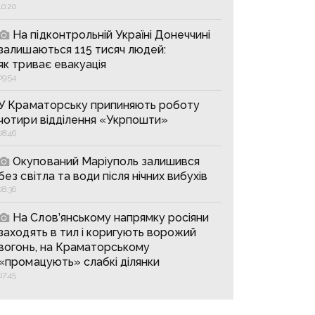
10:20
На підконтрольній Україні Донеччині
залишаються 115 тисяч людей:
як триває евакуація
09:54
У Краматорську припиняють роботу
чотири відділення «Укрпошти»
08:46
Окупований Маріуполь залишився
без світла та води після нічних вибухів
08:36
На Слов’янському напрямку росіяни
заходять в тил і коригують ворожий
вогонь, на Краматорському
«промацують» слабкі ділянки
07:45