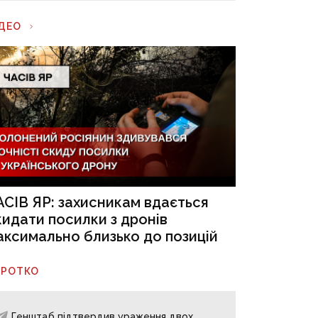
ІДЕО
АСІВ ЯР: захисникам вдається
кидати посилки з дронів
аксимально близько до позицій
ОРОТКО
Генштаб підтвердив ураження двох