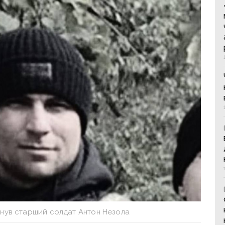
инув старший солдат Антон Незола