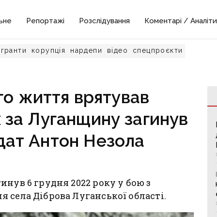
ьне
Репортажі
Розслідування
Коментарі / Аналіти
гранти
корупція
нардепи
відео
спецпроєкти
го життя врятував
х за Луганщину загинув
дат Антон Незола
инув 6 грудня 2022 року у бою з
 села Діброва Луганської області.