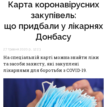
Карта коронавірусних
закупівель:
що придбали у лікарнях
Донбасу
27 травня 2020 р., 12:23
На спеціальній карті можна знайти ліки
та засоби захисту, які закуплені
лікарнями для боротьби з COVID-19.