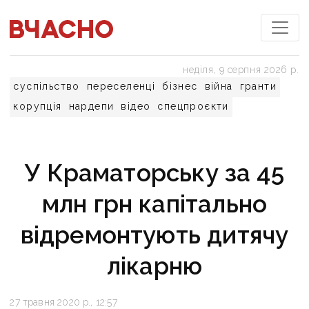
неділя, 9 серпня 2026 р.
суспільство
переселенці
бізнес
війна
гранти
корупція
нардепи
відео
спецпроєкти
У Краматорську за 45
млн грн капітально
відремонтують дитячу
лікарню
27 травня 2020 р., 12:57