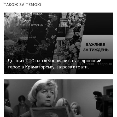
ТАКОЖ ЗА ТЕМОЮ
13:00
Дефіцит ППО на тлі масованих атак, дроновий
терор в Краматорську, загроза втрати
Костянтинівки та прощання з Олексієм Юковим:
важливе за тиждень