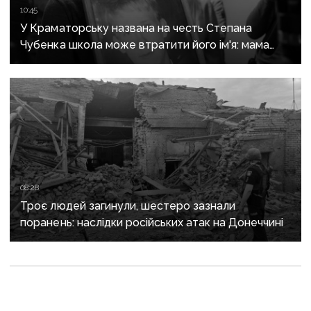
10:45
У Краматорську названа на честь Степана
Чубенка школа може втратити його ім'я: мама
загиблого героя розповіла про рішення влади
08:28
Троє людей загинули, шестеро зазнали
поранень: наслідки російських атак на Донеччині