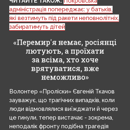
ЧИТАЙТЕ ТАКОЖ:
Покровська
адміністрація попереджає: у батьків,
які везтимуть під ракети неповнолітніх,
забиратимуть дітей
«Перемир'я немає, росіянці
лютують, а проїхати
за всіма, хто хоче
врятуватися, вже
неможливо»
Волонтер «Проліски» Євгеній Ткачов
зауважує, що трагічних випадків, коли
люди відмовлялися виїжджати й через
це гинули, тепер вистачає - зокрема,
неподалік фронту подібна трагедія