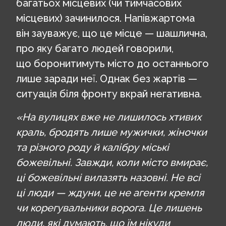
багатьох місцевих (чи тимчасових
місцевих) зачинилося. Напівжартома
він зауважує, що це місце — шашлична,
про яку багато людей говорили,
що боронитимуть місто до останнього
лише заради неї. Однак без жартів —
ситуація біля фронту вкрай негативна.
«На вулицях вже не лишилось хтивих
краль, бродять лише мужички, жіночки
та різного роду й калібру міські
божевільні. Завжди, коли місто вмирає,
ці божевільні вилазять назовні. Не всі
ці люди — ждуни, це не агенти кремля
чи корегувальники ворога. Це лишень
люди, які думають, що їм нікуди