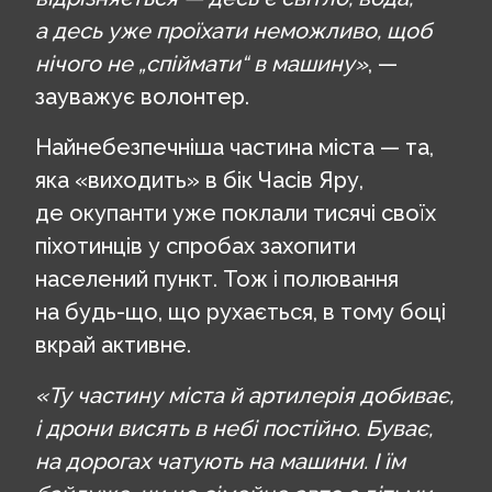
а десь уже проїхати неможливо, щоб
нічого не „спіймати“ в машину»
, —
зауважує волонтер.
Найнебезпечніша частина міста — та,
яка «виходить» в бік Часів Яру,
де окупанти уже поклали тисячі своїх
піхотинців у спробах захопити
населений пункт. Тож і полювання
на будь-що, що рухається, в тому боці
вкрай активне.
«Ту частину міста й артилерія добиває,
і дрони висять в небі постійно. Буває,
на дорогах чатують на машини. І їм