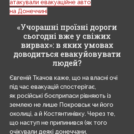
атакували евакуаційне авто
на Донеччині
«Учорашні проїзні дороги
сьогодні вже у свіжих
вирвах»: в яких умовах
доводиться евакуйовувати
людей?
Євгеній Ткачов каже, що на власні очі
під час евакуацій спостерігає,
як російські боєприпаси рівняють із
землею не лише Покровськ чи його
околиці, а й Костянтинівку. Через те,
що наступ не припинився (як того
очікували деякі донеччани,