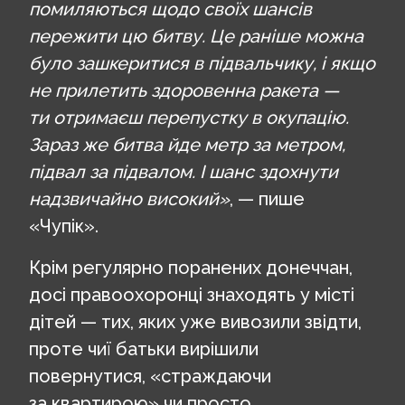
помиляються щодо своїх шансів
пережити цю битву. Це раніше можна
було зашкеритися в підвальчику, і якщо
не прилетить здоровенна ракета —
ти отримаєш перепустку в окупацію.
Зараз же битва йде метр за метром,
підвал за підвалом. І шанс здохнути
надзвичайно високий»
, — пише
«Чупік».
Крім регулярно поранених донеччан,
досі правоохоронці знаходять у місті
дітей — тих, яких уже вивозили звідти,
проте чиї батьки вирішили
повернутися, «страждаючи
за квартирою» чи просто