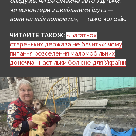
байдуже, чи це сімейне авто з дітьми,
чи волонтери з цивільними їдуть —
вони на всіх полюють»
, — каже чоловік.
ЧИТАЙТЕ ТАКОЖ:
«Багатьох
стареньких держава не бачить»: чому
питання розселення маломобільних
донеччан настільки болісне для України