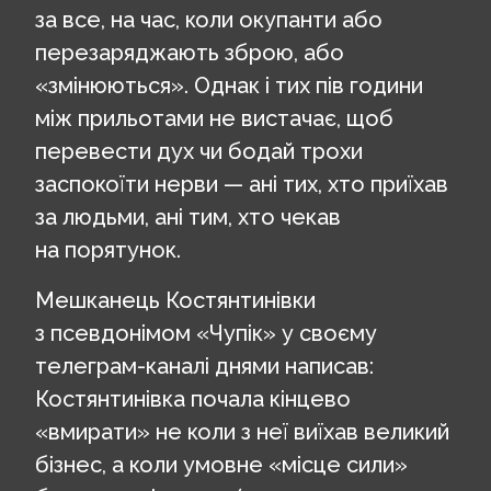
за все, на час, коли окупанти або
перезаряджають зброю, або
«змінюються». Однак і тих пів години
між прильотами не вистачає, щоб
перевести дух чи бодай трохи
заспокоїти нерви — ані тих, хто приїхав
за людьми, ані тим, хто чекав
на порятунок.
Мешканець Костянтинівки
з псевдонімом «Чупік» у своєму
телеграм-каналі днями написав:
Костянтинівка почала кінцево
«вмирати» не коли з неї виїхав великий
бізнес, а коли умовне «місце сили»