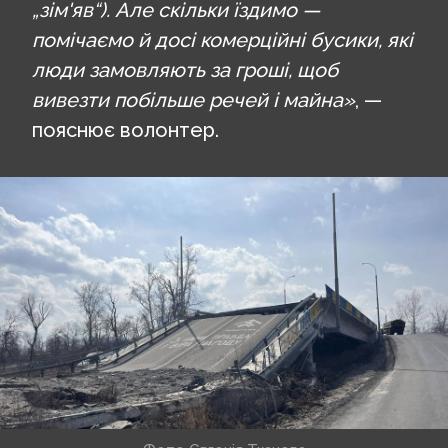
„зім'яв“). Але скільки їздимо —
помічаємо й досі комерційні бусики, які
люди замовляють за гроші, щоб
вивезти побільше речей і майна»
, —
пояснює волонтер.