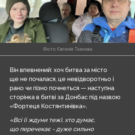
Фото Євгенія Ткачова
Він впевнений: хоч битва за місто
ще не почалася, це невідворотньо і
рано чи пізно почнеться — наступна
сторінка в битві за Донбас під назвою
«Фортеця Костянтинівка».
«Всі (і ждуни теж), хто думає,
що перечекає - дуже сильно