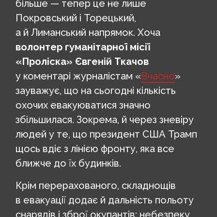
більше — тепер це не лише
Покровський і Торецький,
а й Лиманський напрямок. Хоча
волонтер гуманітарної місії
«Проліска» Євгеній Ткачов
у коментарі журналістам «
Вчасно
»
зауважує, що на сьогодні кількість
охочих евакуюватися значно
збільшилася. Зокрема, й через зневіру
людей у те, що президент США Трамп
щось вдіє з лінією фронту, яка все
ближче до їх будинків.
Крім перерахованого, складнощів
в евакуації додає й дальність польоту
снарядів і зброї окупантів: небезпеку