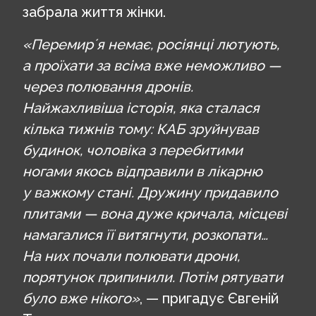
забрала життя жінки.
«Перемирʼя немає, росіянці лютують,
а проїхати за всіма вже неможливо —
через полювання дронів.
Найжахливіша історія, яка сталася
кілька тижнів тому: КАБ зруйнував
будинок, чоловіка з перебитими
ногами якось відправили в лікарню
у важкому стані. Дружину придавило
плитами — вона дуже кричала, місцеві
намагалися її витягнути, розкопати…
На них почали полювати дрони,
порятунок припинили. Потім рятувати
було вже нікого»
, — пригадує Євгеній