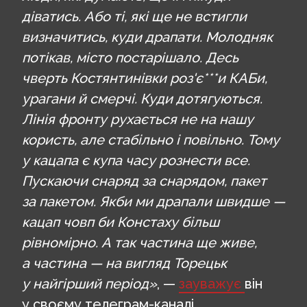
діватись. Або ті, які ще не встигли
визначитись, куди драпати. Молодняк
потікав, місто постарішало. Десь
чверть Костянтинівки роз'є***и КАБи,
урагани й смерчі. Куди дотягуються.
Лінія фронту рухається не на нашу
користь, але стабільно і повільно. Тому
у кацапа є купа часу рознести все.
Пускаючи снаряд за снарядом, пакет
за пакетом. Якби ми драпали швидше —
кацап човп би Констаху більш
рівномірно. А так частина ще живе,
а частина — на вигляд Торецьк
у найгірший період»
, —
зауважує
він
у своєму телеграм-каналі.