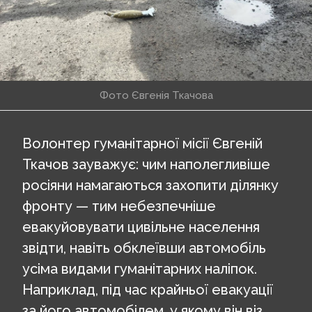
Фото Євгенія Ткачова
Волонтер гуманітарної місії Євгеній
Ткачов зауважує: чим наполегливіше
росіяни намагаються захопити ділянку
фронту — тим небезпечніше
евакуйовувати цивільне населення
звідти, навіть обклеївши автомобіль
усіма видами гуманітарних наліпок.
Наприклад, під час крайньої евакуації
за його автомобілем, у якому він віз