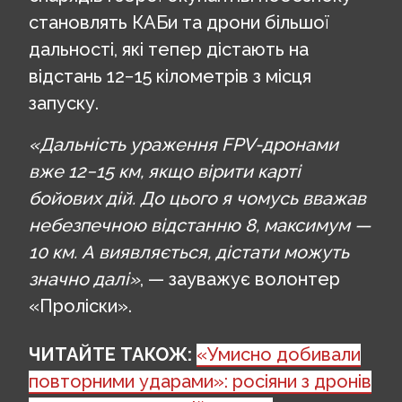
становлять КАБи та дрони більшої
дальності, які тепер дістають на
відстань 12−15 кілометрів з місця
запуску.
«Дальність ураження FPV-дронами
вже 12−15 км, якщо вірити карті
бойових дій. До цього я чомусь вважав
небезпечною відстанню 8, максимум —
10 км. А виявляється, дістати можуть
значно далі»
, — зауважує волонтер
«Проліски».
ЧИТАЙТЕ ТАКОЖ:
«Умисно добивали
повторними ударами»: росіяни з дронів