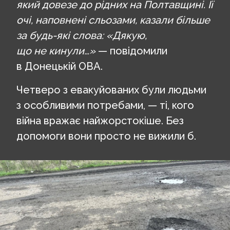
який довезе до рідних на Полтавщині. Її
очі, наповнені сльозами, казали більше
за будь-які слова: «Дякую,
що не кинули…»
— повідомили
в Донецькій ОВА.
Четверо з евакуйованих були людьми
з особливими потребами, — ті, кого
війна вражає найжорстокіше. Без
допомоги вони просто не вижили б.