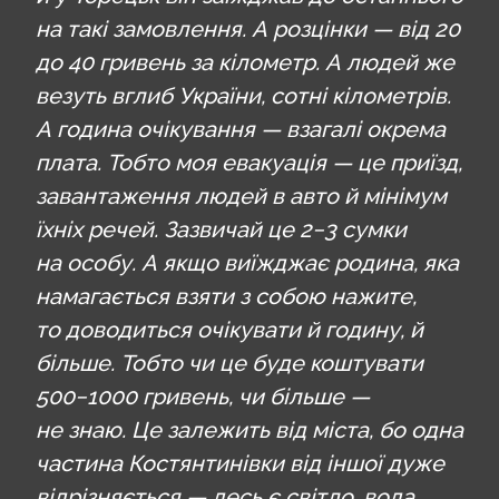
на такі замовлення. А розцінки — від 20
до 40 гривень за кілометр. А людей же
везуть вглиб України, сотні кілометрів.
А година очікування — взагалі окрема
плата. Тобто моя евакуація — це приїзд,
завантаження людей в авто й мінімум
їхніх речей. Зазвичай це 2−3 сумки
на особу. А якщо виїжджає родина, яка
намагається взяти з собою нажите,
то доводиться очікувати й годину, й
більше. Тобто чи це буде коштувати
500−1000 гривень, чи більше —
не знаю. Це залежить від міста, бо одна
частина Костянтинівки від іншої дуже
відрізняється — десь є світло, вода,