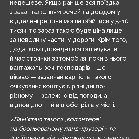
недешеве. Якщо раніше вся поїздка
з завантаженням речей та доїздом у
віддалені регіони могла обійтися у 5−10
тисяч, то зараз такою буде ціна лише
за невелику частину дороги. Крім того,
додатково доведеться оплачувати
й час стоянки автомобіля, поки в нього
вантажать речі господарів. І що
цікаво — зазвичай вартість такого
очікування коштує в різні дні по-
різному — залежно від погоди, а
відповідно — й від обстрілів у місті.
«Пам'ятаю такого „волонтера“
на броньованому ланд-крузері - то
й у Торецьк він заїжджав до останнього